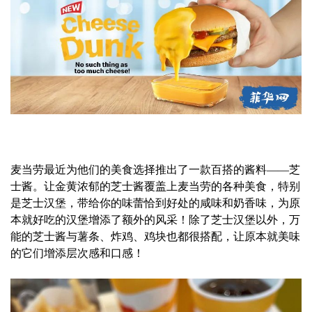
麦当劳最近为他们的美食选择推出了一款百搭的酱料——芝
士酱。让金黄浓郁的芝士酱覆盖上麦当劳的各种美食，特别
是芝士汉堡，带给你的味蕾恰到好处的咸味和奶香味，为原
本就好吃的汉堡增添了额外的风采！除了芝士汉堡以外，万
能的芝士酱与薯条、炸鸡、鸡块也都很搭配，让原本就美味
的它们增添层次感和口感！