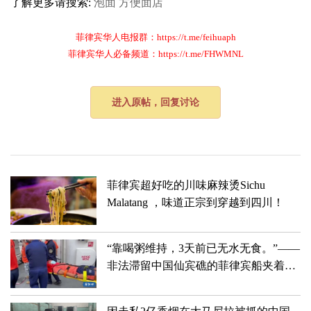
了解更多请搜索:
泡面
方便面店
菲律宾华人电报群：https://t.me/feihuaph
菲律宾华人必备频道：https://t.me/FHWMNL
进入原帖，回复讨论
菲律宾超好吃的川味麻辣烫Sichu
Malatang ，味道正宗到穿越到四川！
“靠喝粥维持，3天前已无水无食。”——
非法滞留中国仙宾礁的菲律宾船夹着尾
巴狼狈滚蛋儿了！！！