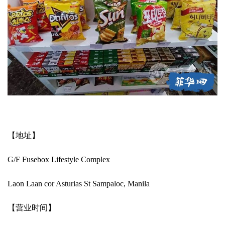
【地址】
G/F Fusebox Lifestyle Complex
Laon Laan cor Asturias St Sampaloc, Manila
【营业时间】