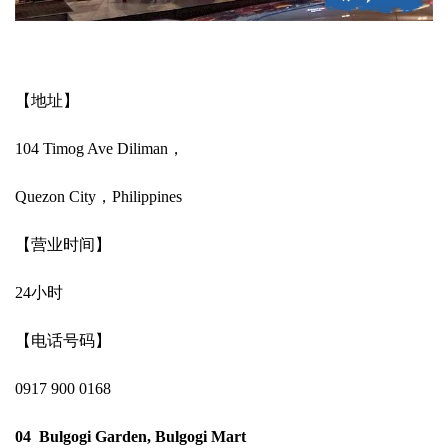
【地址】
104 Timog Ave Diliman，
Quezon City，Philippines
【营业时间】
24小时
【电话号码】
0917 900 0168
04 Bulgogi Garden, Bulgogi Mart