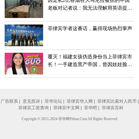
因走私2亿香烟在大马尼拉被抓的中国
老板对记者说：我无法理解用英语提出
的许多问题
菲律宾学者这番话，赢得现场热烈掌声
覆灭！福建女孩伪造身份当上菲律宾市
长！一手建造黑产帝国，曾因娃娃脸深
受喜爱
广告联系
|
意见投诉
|
菲华论坛
|
菲律宾华人网
|
菲律宾比索对人民币
|
菲律宾工签查询
|
菲律宾中文网
|
菲华吧
|
菲律宾百科
Copyright © 2011-2024
菲华网
Phhua.Com All Rights Reserved