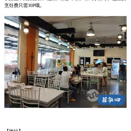
烹饪费只需30P哦。