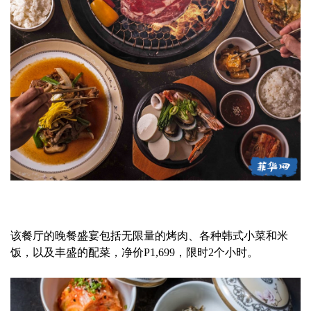
该餐厅的晚餐盛宴包括无限量的烤肉、各种韩式小菜和米
饭，以及丰盛的配菜，净价P1,699，限时2个小时。