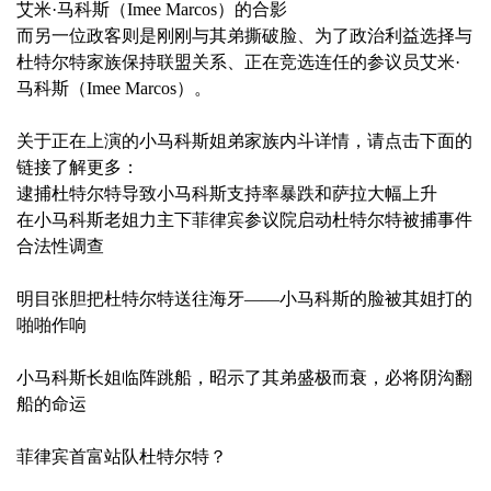
艾米·马科斯（Imee Marcos）的合影
而另一位政客则是刚刚与其弟撕破脸、为了政治利益选择与
杜特尔特家族保持联盟关系、正在竞选连任的参议员艾米·
马科斯（Imee Marcos）。
关于正在上演的小马科斯姐弟家族内斗详情，请点击下面的
链接了解更多：
逮捕杜特尔特导致小马科斯支持率暴跌和萨拉大幅上升
在小马科斯老姐力主下菲律宾参议院启动杜特尔特被捕事件
合法性调查
明目张胆把杜特尔特送往海牙——小马科斯的脸被其姐打的
啪啪作响
小马科斯长姐临阵跳船，昭示了其弟盛极而衰，必将阴沟翻
船的命运
菲律宾首富站队杜特尔特？