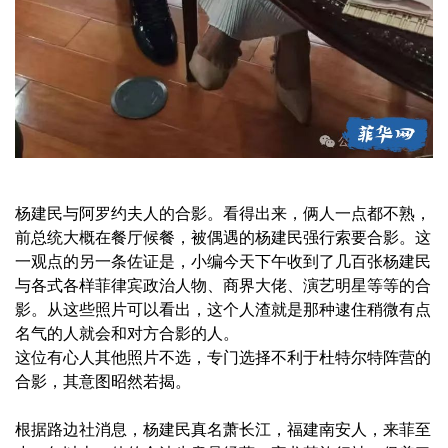
杨建民与阿罗约夫人的合影。看得出来，俩人一点都不熟，
前总统大概在餐厅候餐，被偶遇的杨建民强行索要合影。这
一观点的另一条佐证是，小编今天下午收到了几百张杨建民
与各式各样菲律宾政治人物、商界大佬、演艺明星等等的合
影。从这些照片可以看出，这个人渣就是那种逮住稍微有点
名气的人就会和对方合影的人。
这位有心人其他照片不选，专门选择不利于杜特尔特阵营的
合影，其意图昭然若揭。
根据路边社消息，杨建民真名萧长江，福建南安人，来菲至