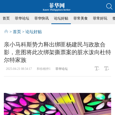
首页
菲华论坛
菲华快讯
论坛好贴
菲常美食
菲常好玩
>
首页
>
论坛好贴
亲小马科斯势力释出绑匪杨建民与政敌合
影，意图将此次绑架撕票案的脏水泼向杜特
尔特家族
2025-04-21 08:54:17
和你相伴1
菲华论坛