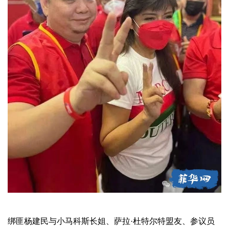
绑匪杨建民与小马科斯长姐、萨拉·杜特尔特盟友、参议员