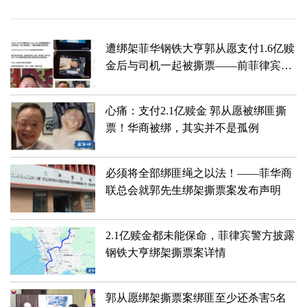
遭绑架菲华钢铁大亨郭从愿支付1.6亿赎
金后与司机一起被撕票——前菲律宾中
国特使证实
心痛：支付2.1亿赎金 郭从愿被绑匪撕
票！华商被绑，其实并不是孤例
必须将全部绑匪绳之以法！——菲华商
联总会就郭先生绑架撕票案发布声明
2.1亿赎金都未能保命，菲律宾警方披露
钢铁大亨绑架撕票案详情
郭从愿绑架撕票案绑匪至少还杀害5名