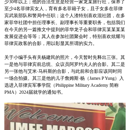
少30年以上；他的合法生意是经营一家龙某旅行社，保养了
至少4名菲律宾女人，育有多名菲籍子女，且子女多在菲律
宾武装部队和警局中任职；这个人渣特别喜欢混社团，在多
家菲华社团中担任理事长、副理事长等重要职务，包括我们
在今天的另一篇推文中提到的菲华龙子会和菲律宾某某某某
发展促进会等等；其人在参加社团聚会时，特别喜欢炫耀与
菲律宾政客的合影，用以彰显其所谓的实力。
关于小编手头有关杨建民的照片，今天暂时先释出三张。其
一是他与菲律宾前总统、众议员阿罗约夫人的合影。其二是
另一张他与艾米·马科斯的合影，与此前和合影应该同时同
一场合拍摄。其三是他的儿子詹姆斯·杨（James P Yung）入
选进入菲律宾军事学院（Philippine Military Academy 简称
PMA）2024届就学的通知书。