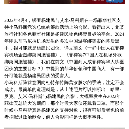
2022年4月4，绑匪杨建民与艾米·马科斯在一场菲华社区支
持小马科斯竞选总统的筹款活动上的合影。看得出来，龙某
旅行社和各色菲华社团是杨建民物色绑架目标的平台。2024
年即以前马尼拉机场发生的多次中国游客绑架案的幕后黑
手，很可能就是杨建民团伙。详见前文《一群中国人在菲律
宾机场企图绑架同胞被捕》、《菲律宾7中国人在机场外欲
绑架同胞被捕》。我们在前文《中国商人成菲律宾华人绑匪
团伙的主要目标？》中提到的菲华侨领和中国商人，有一部
分可能就是杨建民团伙的受害人。
小马科斯阵营意图向杜特尔特阵营泼脏水的手法，注定不会
成功。最简单的道理就是，从上述照片可以推断出，哈里·
罗克、艾米·马科斯与杨建民的合影，大概率发生在2022年
菲律宾总统大选期间，那个时候大家伙还戴着口罩。而那个
时候小马科斯真是杨建民的支持对象，很有可能后者也给前
者捐献过政治献金，俩人合影同样是大概率事件。