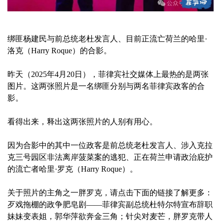
绑匪杨建民与前总统老杜发言人、目前正流亡荷兰的哈里·
洛克（Harry Roque）的合影。
昨天（2025年4月20日），菲律宾社交媒体上最热的是两张
图片。这两张照片是一名绑匪分别与两名菲律宾政客的合
影。
看得出来，释出这两张照片的人别有用心。
因为合影中的其中一位政客是前总统老杜发言人、涉入克拉
克三号园区非法离岸菠菜案的逃犯、正在荷兰申请政治庇护
的流亡者哈里·罗克（Harry Roque）。
关于照片的主角之一胖罗克，请点击下面的链接了解更多：
歹戏拖棚的政争肥皂剧——菲律宾副总统杜特尔特宣布辞职
妹妹变表姐，郭华萍欲奔金三角；针尖对麦芒，胖罗克带人