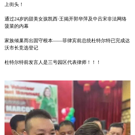
上街头！
通过24岁的甜美女孩凯西·王揭开郭华萍及中吕宋非法网络
菠菜的内幕
家族倾巢而出固守根本——菲律宾前总统杜特尔特已完成达
沃市长竞选登记
杜特尔特前发言人是三号园区代表律师！！！