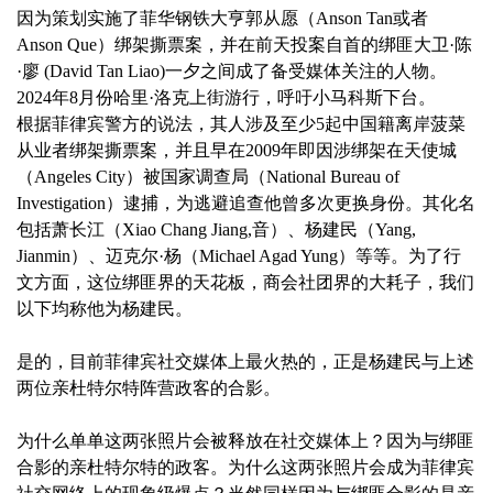
因为策划实施了菲华钢铁大亨郭从愿（Anson Tan或者
Anson Que）绑架撕票案，并在前天投案自首的绑匪大卫·陈
·廖 (David Tan Liao)一夕之间成了备受媒体关注的人物。
2024年8月份哈里·洛克上街游行，呼吁小马科斯下台。
根据菲律宾警方的说法，其人涉及至少5起中国籍离岸菠菜
从业者绑架撕票案，并且早在2009年即因涉绑架在天使城
（Angeles City）被国家调查局（National Bureau of
Investigation）逮捕，为逃避追查他曾多次更换身份。其化名
包括萧长江（Xiao Chang Jiang,音）、杨建民（Yang,
Jianmin）、迈克尔·杨（Michael Agad Yung）等等。为了行
文方面，这位绑匪界的天花板，商会社团界的大耗子，我们
以下均称他为杨建民。
是的，目前菲律宾社交媒体上最火热的，正是杨建民与上述
两位亲杜特尔特阵营政客的合影。
为什么单单这两张照片会被释放在社交媒体上？因为与绑匪
合影的亲杜特尔特的政客。为什么这两张照片会成为菲律宾