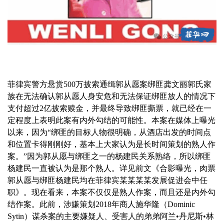
菲律宾警方悬赏500万披索通缉郭从愿案绑匪龚文丽郭氏家
族在无法确认郭从愿人身安危和无法保证绑匪放人的情况下
支付超过2亿披索赎金，并最终导致绑匪撕票，就已经在一
定程度上表明此案有内外勾结的可能性。本案在媒体上曝光
以来，因为“绑匪的目标人物很明确，从酒店出发的时间点
和位置卡得刚刚好，基本上大家认为是长时间策划的熟人作
案。”因为郭从愿与绑匪之一的杨建民关系熟络，所以绑匪
杨建民一直被认为是那个熟人。详见前文《合影曝光，肉票
郭从愿与绑匪杨建民均在菲律宾某某某某发展促进会中任
职》。现在看来，本案不仅仅是熟人作案，而且还是内外勾
结作案。此前，涉嫌策划2018年商人施华隆（Dominic
Sytin）谋杀案的主要嫌疑人、受害人的弟弟阿兰•丹尼斯•林