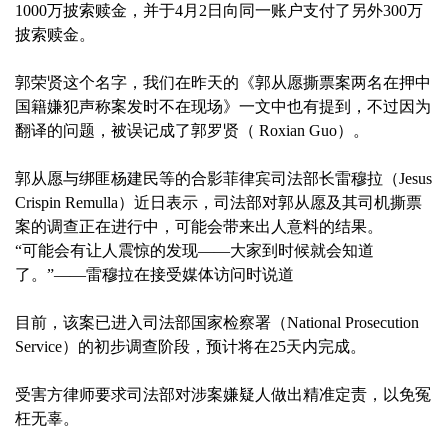
1000万披索赎金，并于4月2日向同一账户支付了另外300万
披索赎金。
郭荣贤这个名字，我们在昨天的《郭从愿撕票案两名在押中
国籍嫌犯声称案发时不在现场》一文中也有提到，不过因为
翻译的问题，被误记成了郭罗贤（ Roxian Guo）。
郭从愿与绑匪杨建民等的合影菲律宾司法部长雷穆拉（Jesus
Crispin Remulla）近日表示，司法部对郭从愿及其司机撕票
案的调查正在进行中，可能会带来出人意料的结果。
“可能会有让人震惊的发现——大家到时候就会知道
了。”——雷穆拉在接受媒体访问时说道
目前，该案已进入司法部国家检察署（National Prosecution
Service）的初步调查阶段，预计将在25天内完成。
受害方律师要求司法部对涉案嫌疑人做出精准定责，以免冤
枉无辜。