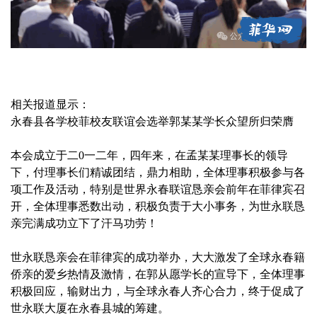
相关报道显示：
永春县各学校菲校友联谊会选举郭某某学长众望所归荣膺
本会成立于二0一二年，四年来，在孟某某理事长的领导
下，付理事长们精诚团结，鼎力相助，全体理事积极参与各
项工作及活动，特别是世界永春联谊恳亲会前年在菲律宾召
开，全体理事悉数出动，积极负责于大小事务，为世永联恳
亲完满成功立下了汗马功劳！
世永联恳亲会在菲律宾的成功举办，大大激发了全球永春籍
侨亲的爱乡热情及激情，在郭从愿学长的宣导下，全体理事
积极回应，输财出力，与全球永春人齐心合力，终于促成了
世永联大厦在永春县城的筹建。