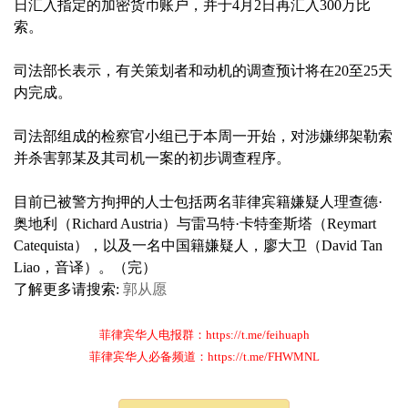
日汇入指定的加密货币账户，并于4月2日再汇入300万比
索。
司法部长表示，有关策划者和动机的调查预计将在20至25天
内完成。
司法部组成的检察官小组已于本周一开始，对涉嫌绑架勒索
并杀害郭某及其司机一案的初步调查程序。
目前已被警方拘押的人士包括两名菲律宾籍嫌疑人理查德·
奥地利（Richard Austria）与雷马特·卡特奎斯塔（Reymart
Catequista），以及一名中国籍嫌疑人，廖大卫（David Tan
Liao，音译）。（完）
了解更多请搜索:
郭从愿
菲律宾华人电报群：https://t.me/feihuaph
菲律宾华人必备频道：https://t.me/FHWMNL