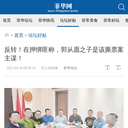
首页
菲华论坛
菲华快讯
论坛好贴
菲常美食
菲常好玩
>
首页
>
论坛好贴
反转！在押绑匪称，郭从愿之子是该撕票案
主谋！
2025-04-30 09:28:14
无人岛屿颈
菲华论坛