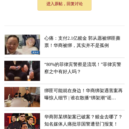
进入原帖，回复讨论
心痛：支付2.1亿赎金 郭从愿被绑匪撕
票！华商被绑，其实并不是孤例
“80%的菲律宾警察是流氓！”菲律宾警
察之中有好人吗？
绑匪可能就在身边！华商绑架遇害案再
曝惊人细节 | 谁在散播“绑架潮”谣
言？！菲律宾警方将追责！
华商郭某绑架案已破案？赎金去哪了？
知名媒体人痛批菲国警遭登门报复！