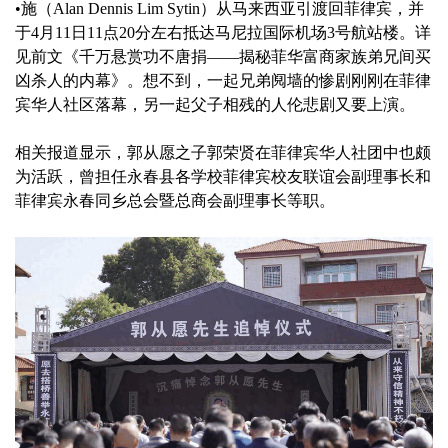
•施（Alan Dennis Lim Sytin）从马来西亚引渡回菲律宾，并
于4月11日11点20分左右抵达马尼拉国际机场3号航站楼。详
见前文《千万悬赏功不唐捐——揭秘菲华富商家族弟兄间买
凶杀人的内幕》。想不到，一起兄弟阋墙的惨剧刚刚在菲律
宾华人社区落幕，另一起父子相残的人伦悲剧又要上演。
相关报道显示，郭从愿之子郭荣贤在菲律宾华人社团中也颇
为活跃，曾担任永春县各学校菲律宾校友联谊会副理事长和
菲律宾永春同乡总会暨总商会副理事长等职。