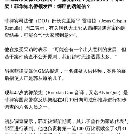
架！菲华知名侨领发声：绑匪的话能信？
菲律宾司法部（DOJ）部长克里斯平·雷穆拉（Jesus Crispin
Remulla）周二表示，有关钢铁大王郭从愿绑架遇害案的调
查结果，可能会“让大家感到意外”。
他在接受采访时表示：“可能会有一个出人意料的发展，但
基于案件侦查不公开原则，我们暂时无法透露太多。”
另据菲律宾媒体GMA报道，一名嫌疑人供述称，案件的幕
后指使人正是郭从愿的儿子。
现年42岁的郭荣宪（Ronxian Gou 音译，又名Alvin Que）是
菲律宾国家警察反绑架组在4月19日向司法部推荐进行初步
调查的六名人员之一。
初步调查显示，郭某被绑架期间，其儿子曾作为家族代表与
绑匪进行谈判。他也负责将第一笔1000万比索赎金于3月31