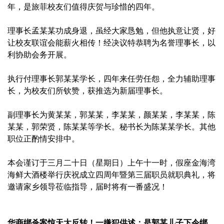
年，是旅菲校友们值得庆贺与珍惜的四年。
理事长孟某某功成身退，虽经大家恳勉，但他执意让贤，好
让校友联谊会能薪火相传！经决议特恭聘为名誉理事长，以
利协助会务开展。
执行付理事长郭某某学长，四年来任劳任怨，全力辅助理事
长，为校友们所钦赞，获推选为新届理事长。
副理事长为黄某某，郭某某，李某某，颜某某，李某某，陈
某某，郭荣贤，陈某某等学长。秘书长为陈某某学长。其他
职位正酌情安排中。
本会谨订于三月二十日（星期日）上午十一时，假座金海湾
海鲜大酒楼举行庆祝成立四周年暨第三届职员就职典礼，将
邀请家乡领导莅临指导，届时将有一番盛况！
华商绑杀案惊天大反转！一嫌犯供述：是郭某儿子下令绑