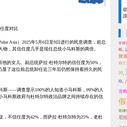
信任度对比
e Asia）2025年5月6日至9日进行的民意调查，前总
菲律
人物，其信任度几乎是现任总统小马科斯的两倍。
略
,
旅
而他的女儿、副总统萨拉·杜特尔特的信任度为50%，
棉兰
这凸显了这位前总统卸任近三年后仍然保持着持久的民
网
,
略
,
斯——调查显示100%的人知道小马科斯，99%的人
攻
小马科斯政府与杜特尔特政治品牌之间持续存在的信
假
菲律
，不信任度为42%，而萨拉·杜特尔特为25%，老杜
尼