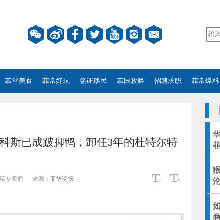
菲常美食
菲常好玩
签证移民
菲国攻略
招聘求职
菲常爆料
马科斯已成跛脚鸭，卸任3年的杜特尔特
籍专卖疤
来源：
菲华论坛