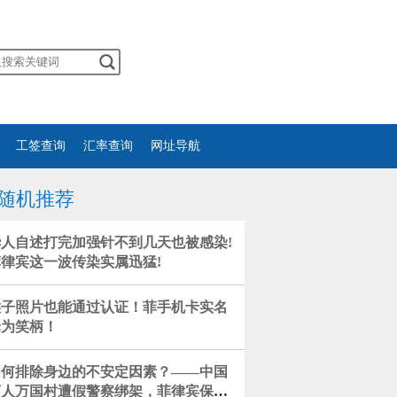
工签查询
汇率查询
网址导航
随机推荐
华人自述打完加强针不到几天也被感染!
菲律宾这一波传染实属迅猛!
猴子照片也能通过认证！菲手机卡实名
沦为笑柄！
如何排除身边的不安定因素？​——中国
商人万国村遭假警察绑架，菲律宾保镖