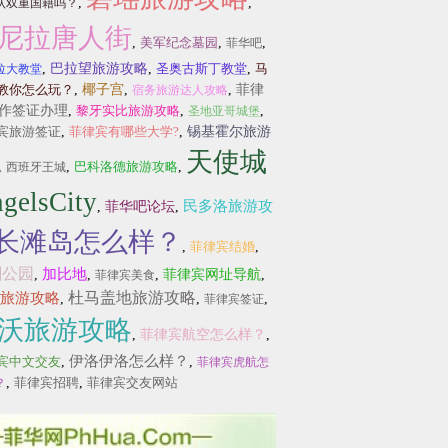
,
,
认双重国籍吗？
尼拉唐人街
,
美军纪念墓园
,
,
菲华吧
,
巴拉望旅游攻略
,
圣奥古斯丁教堂
,
马
拉大教堂
教你怎么玩？
,
椰子宫
,
,
菲律
宿务旅游达人攻略
作签证办理
,
黎牙实比旅游攻略
,
,
圣地亚哥城堡
宾旅游签证
,
菲律宾有哪些大学?
,
锡基霍尔旅游
天使城
,
,
巴科洛德旅游攻略
,
西班牙王城
gelsCity
民多洛旅游攻
,
菲华吧论坛
,
长滩岛怎么样？
,
菲律宾结婚
,
刹公园
加比地
,
,
,
菲律宾网址导航
,
菲律宾美食
杜马盖地旅游攻略
旅游攻略
,
,
,
菲律宾签证
沃旅游攻略
,
菲律宾航空怎么样？
,
伊洛伊洛怎么样？
宾中文交友
,
,
菲律宾虎航怎
,
菲律宾招聘
,
菲律宾交友网站
？