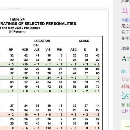
宾承
马
马尼
尼拉
宾工
菲律
攻略
An
略
,
黎
科隆
达
菲律
么样