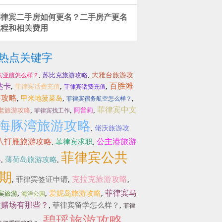
菲律宾二手房如何更名？二手房产更名
流程和相关费用
热点关键字
,
苏比克旅游攻略
,
大雅台旅游攻
宾亚航怎么样？
百胜滩
达卡
,
菲律宾话费充值
,
,
菲律宾话费充值
游攻略
,
甲米地菠菜岛
,
,
菲律宾宿务航空怎么样？
菲律宾中文
老旅游攻略
,
,
阿普莉
,
菲律宾找工作
海豚湾旅游攻略
,
佬沃旅游攻
八打雁旅游攻略
公主港旅游
菲律宾求职
,
,
菲律宾公共
略
薄荷岛旅游攻略
,
,
期
克拉克旅游攻略
菲律宾签证申请
,
,
,
菲律宾马
爱妮岛旅游攻略
宾旅游
,
,
,
海洋公园
拉赌场有那些？
菲律宾留学怎么样？
,
,
菲律
碧瑶旅游攻略