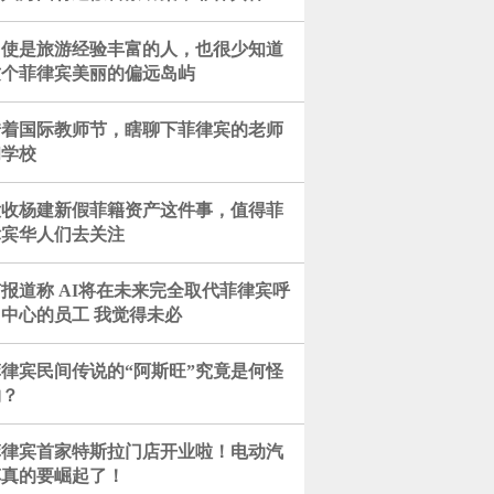
和保安是内鬼！
即使是旅游经验丰富的人，也很少知道
这个菲律宾美丽的偏远岛屿
借着国际教师节，瞎聊下菲律宾的老师
和学校
没收杨建新假菲籍资产这件事，值得菲
律宾华人们去关注
报道称 AI将在未来完全取代菲律宾呼
中心的员工 我觉得未必
菲律宾民间传说的“阿斯旺”究竟是何怪
物？
菲律宾首家特斯拉门店开业啦！电动汽
车真的要崛起了！