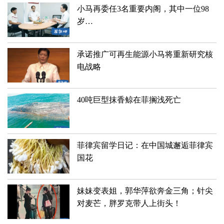
小马再委任3名重要内阁，其中一位98
岁…
承诺推广可再生能源小马将重新研究核
电战略
40吨巨型抹香鲸在菲搁浅死亡
菲律宾留学日记：在中国城邂逅菲律宾
国花
妹妹变表姐，郭华萍欲奔金三角；针尖
对麦芒，胖罗克带人上街头！