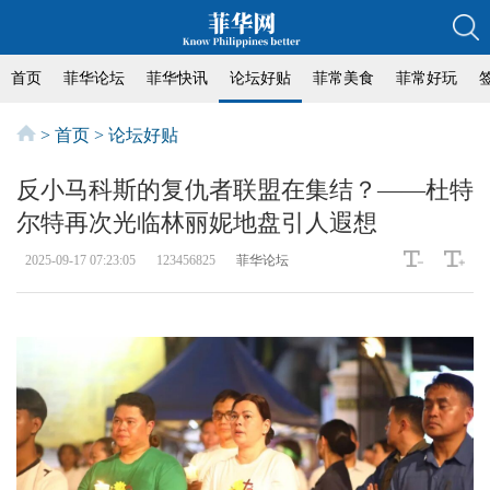
首页
菲华论坛
菲华快讯
论坛好贴
菲常美食
菲常好玩
>
首页
>
论坛好贴
反小马科斯的复仇者联盟在集结？——杜特
尔特再次光临林丽妮地盘引人遐想
2025-09-17 07:23:05
123456825
菲华论坛