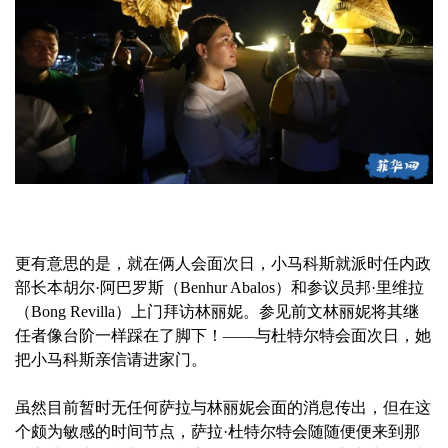
更有意思的是，就在俩人会面次日，小马科斯就派时任内政
部长本胡尔·阿巴罗斯（Benhur Abalos）和参议员邦·里维拉
（Bong Revilla）上门拜访林丽妮。参见前文林丽妮将其继
任者像台阶一样踩在了脚下！——与杜特尔特会面次日，她
把小马科斯亲信请进家门。
虽然目前暂时无任何萨拉与林丽妮会面的消息传出，但在这
个颇为敏感的时间节点，萨拉·杜特尔特会随随便便来到那