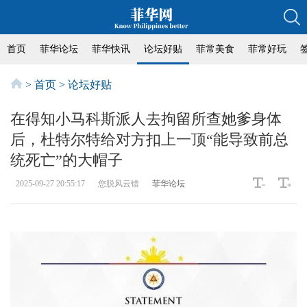
首页
菲华论坛
菲华快讯
论坛好贴
菲常美食
菲常好玩
>
首页
>
论坛好贴
在得知小马科斯派人去拘留所查她爹身体
后，杜特尔特给对方扣上一顶“能导致前总
统死亡”的大帽子
2025-09-27 20:55:17
您脱风云错
菲华论坛