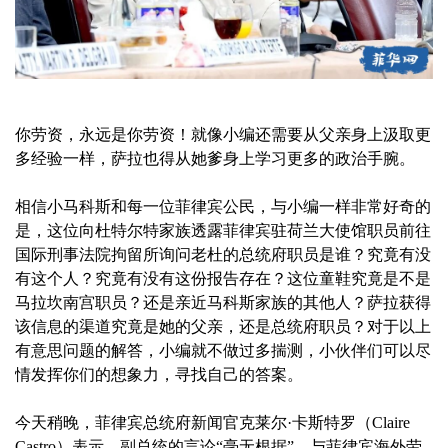
你劳资，永远是你劳资！就像小编还需要从父亲身上汲取更
多经验一样，萨拉也得从她爹身上学习更多的政治手腕。
相信小马科斯和每一位菲律宾公民，与小编一样非常好奇的
是，这位向杜特尔特家族透露菲律宾驻荷兰大使馆职员前往
国际刑事法院拘留所询问老杜的总统府职员是谁？究竟有没
有这个人？究竟有没有这份报告存在？这位童鞋究竟是不是
马拉坎南宫职员？还是亲近马科斯家族的其他人？萨拉获得
该信息的渠道究竟是她的父亲，还是总统府职员？对于以上
有意思问题的解答，小编就不做过多揣测，小伙伴们可以尽
情发挥你们的想象力，寻找自己的答案。
今天稍晚，菲律宾总统府新闻官克莱尔·卡斯特罗（Claire
Castro）表示，副总统的言论“毫无根据”，与菲律宾海外劳