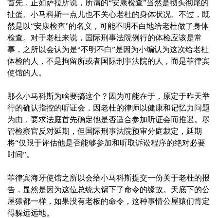
首先，正如萨拉所说，所谓的“安康检查”当然是彻头彻尾的
扯蛋。小马科斯一点儿也不关心老杜的身体状况。不过，既
然是以“安康检查”的名义，可能不明不白地给老杜做了身体
检查。对于老杜来说，国际刑事法院例行的体检应该是常
事，之所以会认为是“不明不白”是因为小编认为这次给老杜
体检的人，不是拘留所或者国际刑事法院的人，而是菲律宾
使馆的人。
那么小马科斯为啥要搞这个？因为可能在于，原定于昨天举
行的确认指控的听证会，因老杜的律师以健康和记忆力问题
为由，要求法庭首先确定他是否适合参加听证会而推迟。尽
管检察官反对延期，但国际刑事法院预审分庭裁定，延期
将“仅限于评估他是否能够参加和听取诉讼程序的绝对必要
时间”。
菲律宾海牙使馆之所以会给小马科斯提交一份关于老杜的报
告，显然是因为这位总统大锅下了命令的缘故。天底下的公
屋猿都一样，如果没有老板的命令，这种事情公屋猿们肯定
得躲远远地。