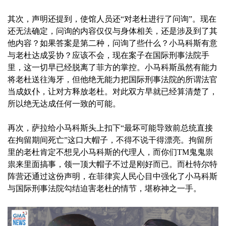
其次，声明还提到，使馆人员还“对老杜进行了问询”。现在
还无法确定，问询的内容仅仅与身体相关，还是涉及到了其
他内容？如果答案是第二种，问询了些什么？小马科斯有意
与老杜达成妥协？应该不会，现在案子在国际刑事法院手
里，这一切早已经脱离了菲方的掌控。小马科斯虽然有能力
将老杜送往海牙，但他绝无能力把国际刑事法院的所谓法官
当成奴仆，让对方释放老杜。对此双方早就已经算清楚了，
所以绝无达成任何一致的可能。
再次，萨拉给小马科斯头上扣下“最坏可能导致前总统直接
在拘留期间死亡”这口大帽子，不得不说干得漂亮。拘留所
里的老杜肯定不想见小马科斯的代理人，而你们TM鬼鬼祟
祟来里面搞事，领一顶大帽子不过是刚好而已。而杜特尔特
阵营还通过这份声明，在菲律宾人民心目中强化了小马科斯
与国际刑事法院勾结迫害老杜的情节，堪称神之一手。