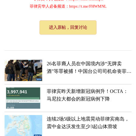
菲律宾华人必备频道：https://t.me/FHWMNL
进入原帖，回复讨论
26名菲裔人员在中国境内涉“无牌卖
酒”等罪被捕！中国台公司司机命丧菲律
宾大火之中！
菲律宾昨天新增新冠病例升！​​OCTA：
马尼拉大都会的新冠病例下降
连续2场5级以上地震晃动菲律宾南岛，
震中金达沃发生至少3起山体滑坡