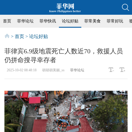
首页
菲华论坛
菲华快讯
论坛好贴
菲常美食
菲常好玩
>
首页
>
论坛好贴
菲律宾6.9级地震死亡人数近70，救援人员
仍拼命搜寻幸存者
2025-10-02 08:48:18
胡胡胡美丽_ss
菲华论坛