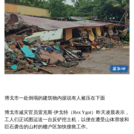
博戈市一处倒塌的建筑物内据说有人被压在下面
博戈市减灾官员雷克斯·伊戈特（Rex Ygot）昨天凌晨表示，
工人们正试图运送一台反铲挖土机，以便在遭受山体滑坡和
巨石袭击的山村的棚户区加快搜救工作。