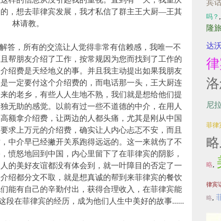
宾
餐的，想去菲律宾发展，我才私信了群主王大厨—王其
吗？
林请教。
隆
达
答，所有的交流让人觉得非常有信赖感，我唯一不
而且帮朋友介绍了工作，按常规因为您而找到了工作的
律
为介绍费是天经地义的事。并且我主动提出如果我朋友
洛
们是一定要付这个介绍费的，而电话那一头，王大厨连
过来的老乡，有些人人生地不熟，我们就是想给他们提
尼
孤独无助的感觉。以前有过一些不道德的中介，在用人
是高额拿介绍费，让两边的人都头痛，尤其是刚从中国
菲律
被要求上万元的介绍费，确实让人内心忐忑不安，而且
略
时，中介早已经撇开关系跑得远远的。这一来就伤了不
害，愤怒地回到中国，内心里留下了在菲律宾的阴影，
略
,
国人的美好友谊都没有体会到，就一叶障目的否定了一
的介绍都分文不取，就是想真诚的帮到来菲律宾的餐饮
律宾
他们能有自己的辛勤付出，获得合理收入，在菲律宾能
,
略
在菲律宾的经历，成为他们人生中美好的故事......