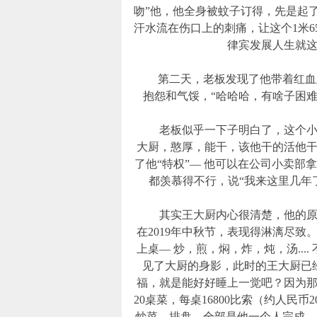
吻”他，他全身被蚊子订得，先是起
汗水流在伤口上的刺痛，让这个1米
律宾发展人生就
第二天，老板发现了他带着红血丝
抱怨和气馁，“哈哈哈，有啥子困
老板似乎一下子明白了，这个小伙
大厨，憨厚，能干，该他干的活他
了他“特权”— 他可以在公司小卖部
都羡慕得不行，说“我来这里几年
其实王大厨内心很清楚，他的原则
在2019年中秋节，表现得淋漓尽致
上桌— 炒，煎，焖，炸，炖，汤...
见了大厨的身影，此时的王大厨已
福，就是能好好睡上一觉吧？因为
20桌菜，每桌16800比索（约人民
炒菜，排盘... 全部是他一个人完