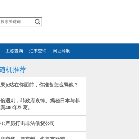
工签查询
汇率查询
网址导航
随机推荐
果jc站在你面前，你准备怎么骂他？
安倍遇刺，菲政府哀悼。揭秘日本与菲
宾400年纠葛。
EC严厉打击非法借贷公司