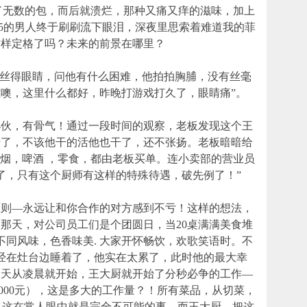
了无数的包，而后就溃烂，那种又痛又痒的滋味，加上
65的男人终于刷刷流下眼泪，深夜里思索着难道我的菲
这样定格了吗？未来的前景在哪里？
得眼睛，问他有什么困难，他拍拍胸脯，没有丝毫
难噢，这里什么都好，昨晚打游戏打久了，眼睛痛”。
，有骨气！通过一段时间的观察，老板发现这个王
干了，不该他干的活他也干了，还不张扬。老板暗暗给
拿烟，啤酒 ，零食，都由老板买单。连小卖部的营业员
了，只有这个厨师有这样的特殊待遇，破先例了！”
—永远让和你合作的对方感到不亏！这样的想法，
。那天，对公司员工们是个团圆日，当20桌满满美食堆
. 不同风味，色香味美. 大家开怀畅饮，欢歌笑语时。不
经在灶台边睡着了，他实在太累了，此时他的最大幸
那天从凌晨就开始，王大厨就开始了分秒必争的工作—
币2000元），这是多大的工作量？！所有菜品，从切菜，
成， 这在常人眼中就是完全不可能的事。而王大厨，把这