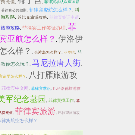
椰子宫
话费充值
,
,
菲律宾承认双重国籍
菲律宾虎航怎么样？
科
,
,
,
菲律宾公共假期
旅游攻略
,
苏比克旅游攻略
,
菲律宾签证申请
,
菲
沃旅游攻略
菲律宾工作签证办理
,
,
宾亚航怎么样？
伊洛伊
,
怎么样？
马
,
长滩岛怎么样？
,
,
菲华吧
马尼拉唐人街
拉教你怎么玩？
,
,
八打雁旅游攻
宾留学怎么样？
,
菲律宾中文网
,
,
菲律宾求职
,
巴科洛德旅游攻
美军纪念墓园
,
菲律宾找工作
,
菲
菲律宾旅游
,
,
话费充值
巴拉望旅游攻
菲律宾航空怎么样？