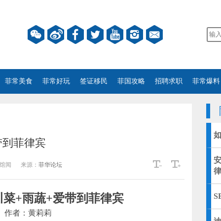
菲常美食
菲常好玩
签证移民
菲国攻略
招聘求职
菲常爆料
如
带到菲律宾
馆闻
来源：
菲华论坛
律
菜+雨蔬+爱带到菲律宾
S
作者：黄莉莉