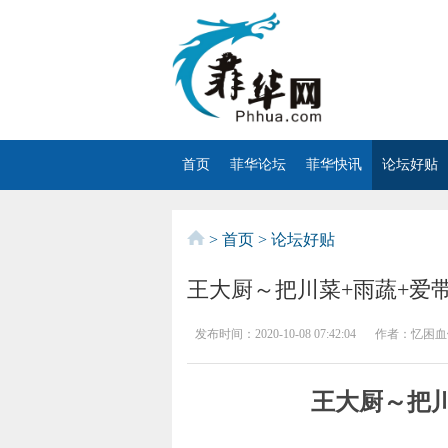
首页
菲华论坛
菲华快讯
论坛好贴
>
首页
>
论坛好贴
王大厨～把川菜+雨蔬+爱
发布时间：
2020-10-08 07:42:04
作者：
忆困血
王大厨～把川