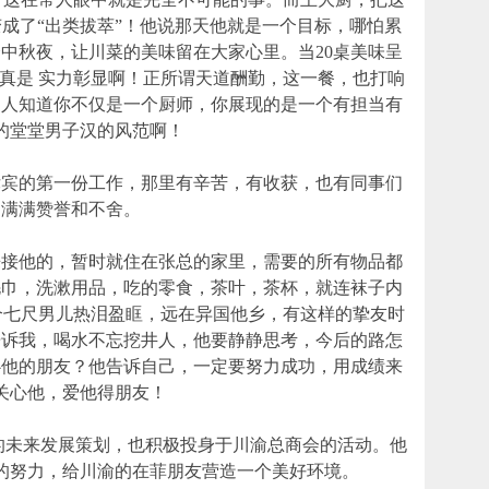
成了“出类拔萃”！他说那天他就是一个目标，哪怕累
中秋夜，让川菜的美味留在大家心里。当20桌美味呈
真是 实力彰显啊！正所谓天道酬勤，这一餐，也打响
别人知道你不仅是一个厨师，你展现的是一个有担当有
的堂堂男子汉的风范啊！
的第一份工作，那里有辛苦，有收获，也有同事们
的满满赞誉和不舍。
他的，暂时就住在张总的家里，需要的所有物品都
毛巾，洗漱用品，吃的零食，茶叶，茶杯，就连袜子内
个七尺男儿热泪盈眶，远在异国他乡，有这样的挚友时
告诉我，喝水不忘挖井人，他要静静思考，今后的路怎
心他的朋友？他告诉自己，一定要努力成功，用成绩来
关心他，爱他得朋友！
未来发展策划，也积极投身于川渝总商会的活动。他
的努力，给川渝的在菲朋友营造一个美好环境。