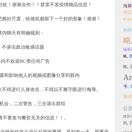
好处！谢谢合作！！群里不发疫情物品信息！
海豚
律宾
把握好尺度，给彼此都留下一个好的形象！谢谢！
甲米
旅游
群内聊天有明确规则：
略
不谈论政治敏感话题
锡基
略
,
内不欢迎BC类任何广告
略
,
露和影响他人的视频或图像分享到群内
An
卡
,
不得进行人身攻击，不得以不雅字眼进行侮辱。
海洋
机会，二次警告，三次请出群组
公
律宾
请不要发与餐饮无关的信息！！。
聘
,
样的信息从没引起我的重视。直到有一天，我重庆