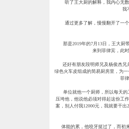
听了王大厨的解释，我内心无数感
我
通过更多了解，慢慢翻开了一个在
那是2019年的7月13日，王大
来到菲律宾，此时
还好有朋友段明师兄及杨俊杰兄弟
绿色火车皮组成的简易厨房里，为一个
菲
单位就他一个厨师，所以每天的工
压垮他，他说他必须对得起这份工
案，别人付我12000元，我就要干出
体能的累，他咬牙挺过了，而初来