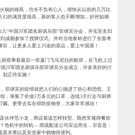
锅的雄风，功夫不负有心人，很快从以前的几万比
们的满意度很高，新的客人也不断增加... 好评如潮
加入“中国川军团名厨俱乐部”菲律宾分会，并实至名归
回国到成都参加了授牌仪式。并对当地食材进行了全面考
律宾，让更多人爱上川渝的菜品，爱上中国菜！
王大厨搭乘着最后一班厦门飞马尼拉的航班，在飞机上过
中国川军团名厨俱乐部菲律宾分会成立，许多美好的计
划正待实施！
菲律宾的疫情就把人们的心抛进了担心和恐慌。王
组，筹集了价值1万多元的口罩，连续3天行走与厨师
叮嘱。更带去实在得防疫物资，大家非常感动！
伙伴范小龙，商议着该怎样转型。既然常规得餐饮
？危机中的转机— 雨蔬配送公司应运而生，宗旨是：
蔬菜水果以及安坐家中购物得便利。