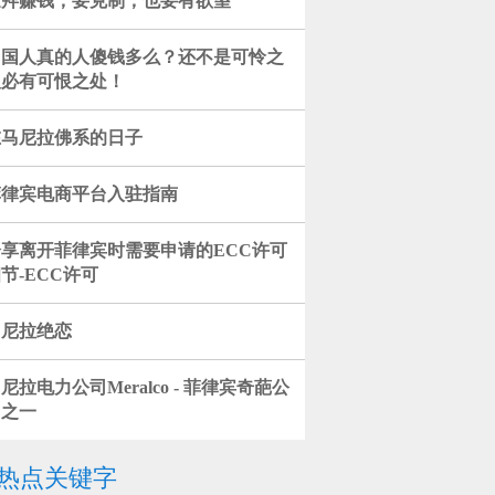
迪拜赚钱，要克制，也要有欲望
中国人真的人傻钱多么？还不是可怜之
人必有可恨之处！
在马尼拉佛系的日子
菲律宾电商平台入驻指南
分享离开菲律宾时需要申请的ECC许可
节-ECC许可
马尼拉绝恋
尼拉电力公司Meralco - 菲律宾奇葩公
司之一
热点关键字