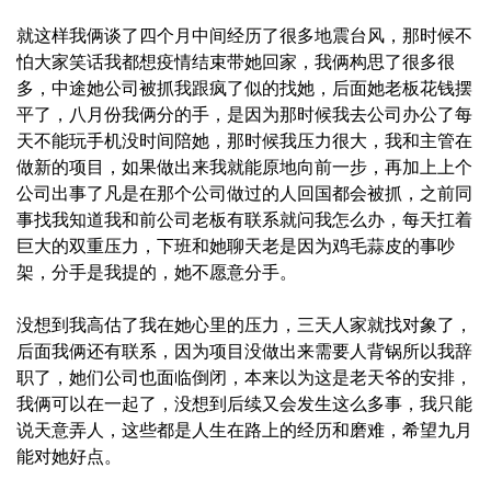
就这样我俩谈了四个月中间经历了很多地震台风，那时候不
怕大家笑话我都想疫情结束带她回家，我俩构思了很多很
多，中途她公司被抓我跟疯了似的找她，后面她老板花钱摆
平了，八月份我俩分的手，是因为那时候我去公司办公了每
天不能玩手机没时间陪她，那时候我压力很大，我和主管在
做新的项目，如果做出来我就能原地向前一步，再加上上个
公司出事了凡是在那个公司做过的人回国都会被抓，之前同
事找我知道我和前公司老板有联系就问我怎么办，每天扛着
巨大的双重压力，下班和她聊天老是因为鸡毛蒜皮的事吵
架，分手是我提的，她不愿意分手。
没想到我高估了我在她心里的压力，三天人家就找对象了，
后面我俩还有联系，因为项目没做出来需要人背锅所以我辞
职了，她们公司也面临倒闭，本来以为这是老天爷的安排，
我俩可以在一起了，没想到后续又会发生这么多事，我只能
说天意弄人，这些都是人生在路上的经历和磨难，希望九月
能对她好点。