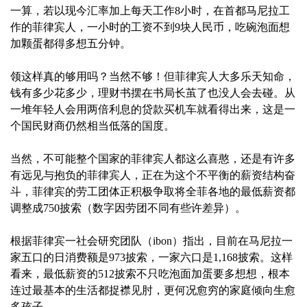
一算，若以现今汇率加上每天工作8小时，在首都马尼拉工
作的菲律宾人，一小时的工资不到9块人民币，吃碗泡面想
加颗蛋都得多想五分钟。
领这样真的够用吗？当然不够！但菲律宾人大多乐天知命，
钱有多少花多少，理财书摆在书局长茧了也没人会去碰。从
一堆年轻人会用两倍利息的贷款买机车就看得出来，这是一
个国民财商仍然相当低落的国度。
当然，不可能整个国家的菲律宾人都这么喜憨，还是有许多
有远见与抱负的菲律宾人，正在为这个不平衡的薪资结构奋
斗，菲律宾的劳工团体正积极争取将全菲各地的最低薪资都
调整成750披索（数字因劳团不同有些许差异）。
根据菲律宾一社会研究团队（ibon）指出，目前在马尼拉一
家五口的日消费额是973披索，一家六口是1,168披索。这样
看来，最低薪资的512披索不只吃泡面加蛋要多想想，根本
连过最基本的生活都捉襟见肘，更何况愈穷的家庭倾向生愈
多孩子。