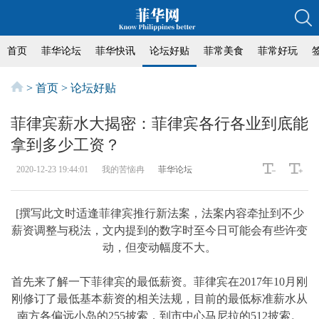
首页
菲华论坛
菲华快讯
论坛好贴
菲常美食
菲常好玩
>
首页
>
论坛好贴
菲律宾薪水大揭密：菲律宾各行各业到底能
拿到多少工资？
2020-12-23 19:44:01
我的苦恼冉
菲华论坛
[撰写此文时适逢菲律宾推行新法案，法案内容牵扯到不少
薪资调整与税法，文内提到的数字时至今日可能会有些许变
动，但变动幅度不大。
首先来了解一下菲律宾的最低薪资。菲律宾在2017年10月刚
刚修订了最低基本薪资的相关法规，目前的最低标准薪水从
南方各偏远小岛的255披索，到市中心马尼拉的512披索。