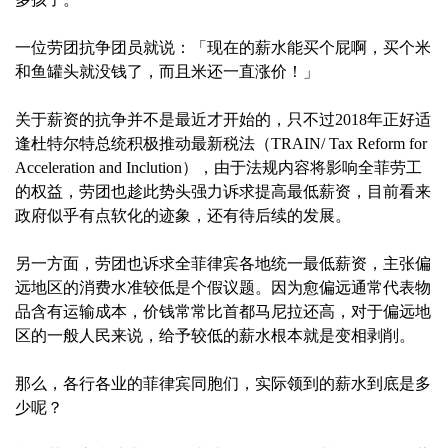
一位劳团抗争团员就说：「现在的薪水能买个屁啊，买个米
和鱼罐头就没钱了，而且米还一直涨价！」
关于薪资的抗争并不是最近才开始的，只不过2018年正好适
逢杜特尔特总统积极推动最新税法（TRAIN/ Tax Reform for
Acceleration and Inclution），由于法规内容将影响全菲劳工
的权益，劳团也趁此势头强力诉求提高最低薪资，目前看来
政府似乎有点软化的迹象，还有待后续的发展。
另一方面，劳团也诉求全菲律宾各地统一最低薪资，主张偏
远地区的消费水准较低是个假议题。因为愈偏远通常代表物
品含有运输成本，价钱常常比首都马尼拉还高，对于偏远地
区的一般人民来说，给予较低的薪水根本就是变相剥削。
那么，各行各业的菲律宾同胞们，实际领到的薪水到底是多
少呢？