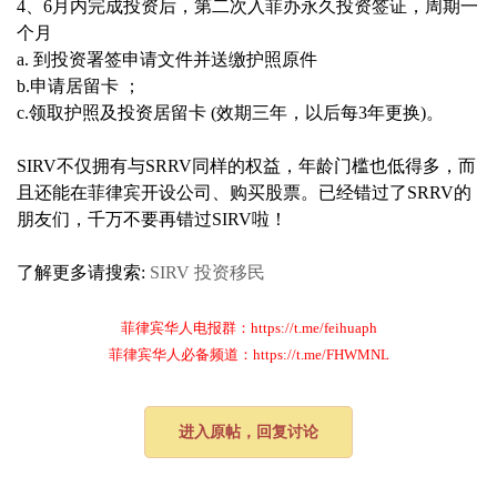
4、6月内完成投资后，第二次入菲办永久投资签证，周期一
个月
a. 到投资署签申请文件并送缴护照原件
b.申请居留卡 ；
c.领取护照及投资居留卡 (效期三年，以后每3年更换)。
SIRV不仅拥有与SRRV同样的权益，年龄门槛也低得多，而
且还能在菲律宾开设公司、购买股票。已经错过了SRRV的
朋友们，千万不要再错过SIRV啦！
了解更多请搜索:
SIRV
投资移民
菲律宾华人电报群：https://t.me/feihuaph
菲律宾华人必备频道：https://t.me/FHWMNL
进入原帖，回复讨论