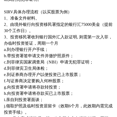
SIRV具体办理流程（以买股票为例）
1、准备文件材料。
2、由境外银行向投资移民署指定的银行汇75000美金（提前
30个工作日）。
3、投资移民署收到银行国外汇入款证明, 则需第一次入菲，
办临时投资签证，周期一个月
a.到办理银行开户手续；
b.带投资署签申请文件并缴护照原件；
c.到菲律宾国家调查局（NBI）申请无犯罪证明；
d.到菲律宾卫生局体检；
e.到证券商办理开户以便投资已上市股票；
f.与证券商决定要购入何种股票；
g.向投资署申请将存款转投资；
h.向投资署申请将存款买已上市股票；
i.亲自到投资署面谈；
j.领取护照及临时投资居留卡（效期6个月，此效期内需完成
投资手续）。