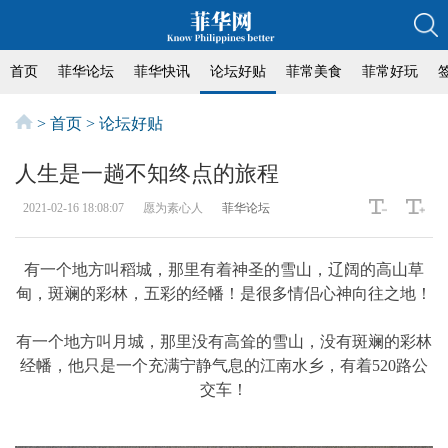
首页
菲华论坛
菲华快讯
论坛好贴
菲常美食
菲常好玩
>
首页
>
论坛好贴
人生是一趟不知终点的旅程
2021-02-16 18:08:07
愿为素心人
菲华论坛
有一个地方叫稻城，那里有着神圣的雪山，辽阔的高山草
甸，斑斓的彩林，五彩的经幡！是很多情侣心神向往之地！
有一个地方叫月城，那里没有高耸的雪山，没有斑斓的彩林
经幡，他只是一个充满宁静气息的江南水乡，有着520路公
交车！