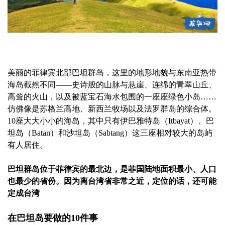
美丽的菲律宾北部巴坦群岛，这里的地形地貌与东南亚热带
海岛截然不同——史诗般的山脉与悬崖、连绵的青翠山丘、
高耸的火山，以及被蓝宝石海水包围的一座座绿色小岛……
仿佛像是苏格兰高地、新西兰牧场以及法罗群岛的综合体。
10座大大小小的海岛，其中只有伊巴雅特岛（Itbayat）、巴
坦岛（Batan）和沙坦岛（Sabtang）这三座相对较大的岛屿
有人居住。
巴坦群岛位于菲律宾的最北边，是菲国陆地面积最小、人口
也最少的省份。因为离台湾省非常之近，定位的话，还可能
定成台湾
在巴坦岛要做的10件事