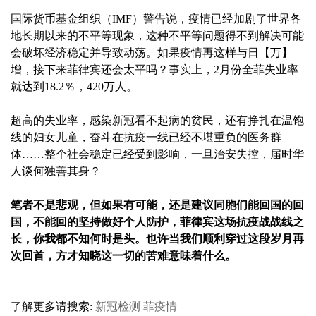
国际货币基金组织（IMF）警告说，疫情已经加剧了世界各
地长期以来的不平等现象，这种不平等问题得不到解决可能
会破坏经济稳定并导致动荡。如果疫情再这样与日【万】
增，接下来菲律宾还会太平吗？事实上，2月份全菲失业率
就达到18.2％，420万人。
超高的失业率，感染新冠看不起病的贫民，还有挣扎在温饱
线的妇女儿童，奋斗在抗疫一线已经不堪重负的医务群
体……整个社会稳定已经受到影响，一旦治安失控，届时华
人谈何独善其身？
笔者不是悲观，但如果有可能，还是建议同胞们能回国的回
国，不能回的坚持做好个人防护，菲律宾这场抗疫战战线之
长，你我都不知何时是头。也许当我们顺利穿过这段岁月再
次回首，方才知晓这一切的苦难意味着什么。
了解更多请搜索:
新冠检测
菲疫情