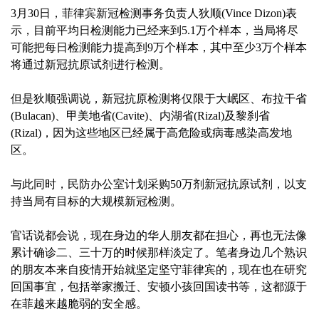
3月30日，菲律宾新冠检测事务负责人狄顺(Vince Dizon)表
示，目前平均日检测能力已经来到5.1万个样本，当局将尽
可能把每日检测能力提高到9万个样本，其中至少3万个样本
将通过新冠抗原试剂进行检测。
但是狄顺强调说，新冠抗原检测将仅限于大岷区、布拉干省
(Bulacan)、甲美地省(Cavite)、内湖省(Rizal)及黎刹省
(Rizal)，因为这些地区已经属于高危险或病毒感染高发地
区。
与此同时，民防办公室计划采购50万剂新冠抗原试剂，以支
持当局有目标的大规模新冠检测。
官话说都会说，现在身边的华人朋友都在担心，再也无法像
累计确诊二、三十万的时候那样淡定了。笔者身边几个熟识
的朋友本来自疫情开始就坚定坚守菲律宾的，现在也在研究
回国事宜，包括举家搬迁、安顿小孩回国读书等，这都源于
在菲越来越脆弱的安全感。