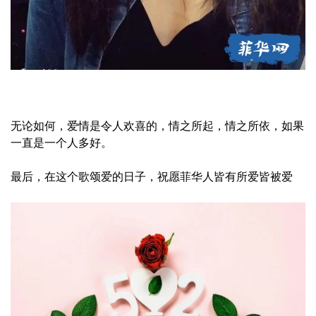
无论如何，爱情是令人欢喜的，情之所起，情之所依，如果
一直是一个人多好。
最后，在这个歌颂爱的日子，祝愿菲华人皆有所爱皆被爱