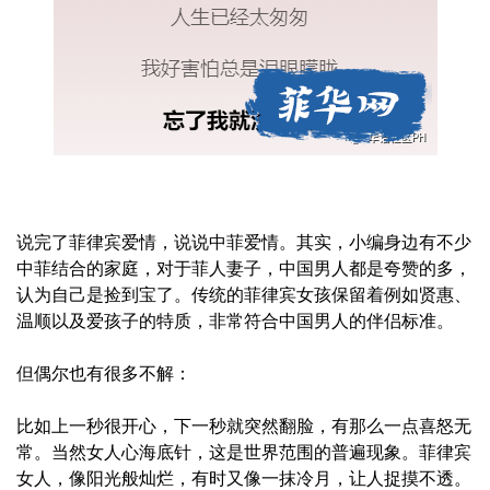
说完了菲律宾爱情，说说中菲爱情。其实，小编身边有不少
中菲结合的家庭，对于菲人妻子，中国男人都是夸赞的多，
认为自己是捡到宝了。传统的菲律宾女孩保留着例如贤惠、
温顺以及爱孩子的特质，非常符合中国男人的伴侣标准。
但偶尔也有很多不解：
比如上一秒很开心，下一秒就突然翻脸，有那么一点喜怒无
常。当然女人心海底针，这是世界范围的普遍现象。菲律宾
女人，像阳光般灿烂，有时又像一抹冷月，让人捉摸不透。