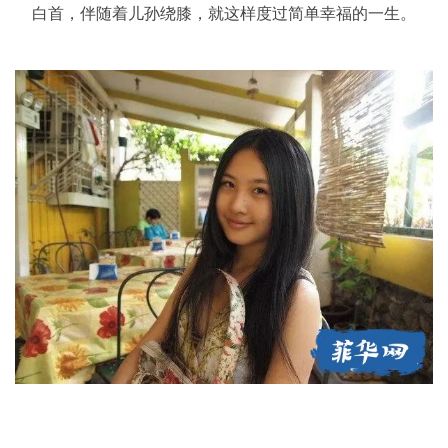
白首，伴随着儿孙绕膝，就这样度过简单幸福的一生。