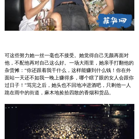
可这些努力她一丝一毫也不接受。她觉得自己无颜再面对
他，不配他再对自己这么好。一场大雨里，她亲手打翻他的
杂货摊：“你还跟着我干什么，这样能赚到什么钱！你在外
面站一天还不如我一晚上赚得多，哪个瞎了眼的女人会跟你
过日子！”骂完之后，她头也不回地冲进酒吧，只剩他一人
跪在雨中的街道，麻木地捡拾四散的香烟和货品。