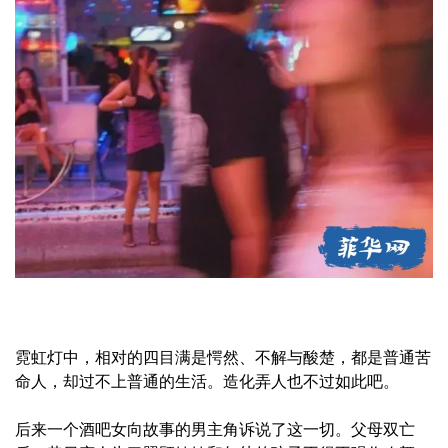
霓虹灯中，相对的四目满是愕然、不解与酸楚，都是普通苦
命人，却过不上普通的生活。造化弄人也不过如此吧。
后来一个酒吧女向故事的男主角诉说了这一切。父母双亡