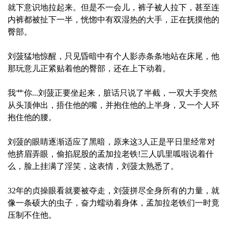
就下意识地拉起来。但是不一会儿，裤子被人拉下，甚至连
内裤都被扯下一半，恍惚中有双湿热的大手，正在抚摸他的
臀部。
刘菠猛地惊醒，只见昏暗中有个人影赤条条地站在床尾，他
那玩意儿正紧贴着他的臀部，还在上下动着。
我艹你...刘菠正要坐起来，脏话只说了半截，一双大手突然
从头顶伸出，捂住他的嘴，并抱住他的上半身，又一个人环
抱住他的腰。
刘菠的眼睛逐渐适应了黑暗，原来这3人正是平日里经常对
他挤眉弄眼，偷掐屁股的孟加拉老铁!三人叽里呱啦说着什
么，脸上挂满了淫笑，这表情，刘菠太熟悉了。
32年的贞操眼看就要被夺走，刘菠拼尽全身所有的力量，就
像一条硕大的虫子，奋力蠕动着身体，孟加拉老铁们一时竟
压制不住他。