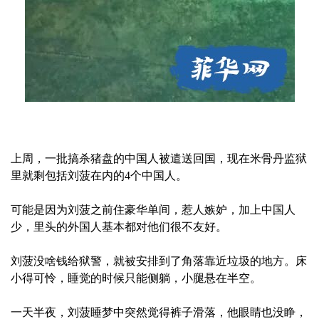
上周，一批搞杀猪盘的中国人被遣送回国，现在米骨丹监狱
里就剩包括刘菠在内的4个中国人。
可能是因为刘菠之前住豪华单间，惹人嫉妒，加上中国人
少，里头的外国人基本都对他们很不友好。
刘菠没啥钱给狱警，就被安排到了角落靠近垃圾的地方。床
小得可怜，睡觉的时候只能侧躺，小腿悬在半空。
一天半夜，刘菠睡梦中突然觉得裤子滑落，他眼睛也没睁，