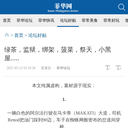
首页
菲华论坛
菲华快讯
论坛好贴
菲常美食
菲常好玩
>
首页
>
论坛好贴
绿茶，监狱，绑架，菠菜，祭天，小黑
屋.....
2021-05-22 05:10:36
度素告
菲华论坛
本文纯属虚构，素材源于现实：
1.
一辆白色的阿尔法行驶在马卡蒂（MAKATI）大道，司机
Renod把油门踩到90迈，车子在蜘蛛网般密布的岔道间穿
梭。