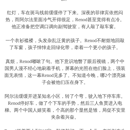
红灯，车在斑马线前缓缓停了下来。深夜的菲律宾依然闷
热，而阿尔法里面冷气开得很足，Renod甚至觉得有点冷。
他正准备把空调口调向副驾驶室，有人敲了敲车窗。
一个衣衫褴褛，头发杂乱泛黄的孩子。Renod不耐烦地回敲
了车窗，孩子悻悻走回绿化带，牵着一个更小的孩子。
真烦，Renod嘟哝了句。他下意识地瞥了眼后视镜，两个中
国男人漫不经心地刷着手机，屏幕的光照在他们脸上，强装
面无表情，这一幕Renod见多了。不知道今晚，哪2个漂亮妹
子会被他们压在身下。
阿尔法缓缓开进某知名小区，转了个弯，驶入地下停车库。
Renod停好车，做了个下车的手势，然后三人鱼贯进入电
梯。两个中国人嬉笑着，个高的那个显然是雏，局促不安里
夹杂着兴奋。