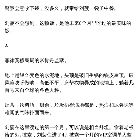
警察会意收下钱，没多久，就带给刘菠一袋子中餐。
刘菠不会想到，这顿饭，是他未来8个月里吃过的最美味的
饭....
2.
菲律宾移民局的米骨丹监狱。
地上是经久变色的水泥地，头顶是破旧生锈的铁皮屋顶。破
风扇吱呀做响，高低不平，床垫衣物弄成的地铺上，躺着几
百号来自全球的各色人种。
烟蒂，饮料瓶，厨余，垃圾扔得满地都是，热浪和尿骚味等
难闻的气味扑面而来。
刘菠在这里渡过的第一个月，可以说是相当舒坦。拿着老板
给的5万披索，刘菠住进了4万披索一个月的VIP空调单人监