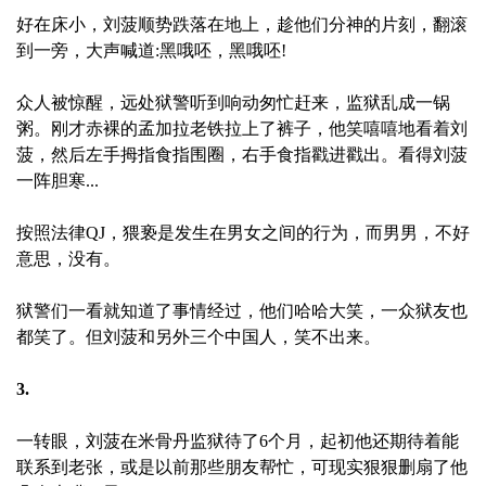
好在床小，刘菠顺势跌落在地上，趁他们分神的片刻，翻滚
到一旁，大声喊道:黑哦呸，黑哦呸!
众人被惊醒，远处狱警听到响动匆忙赶来，监狱乱成一锅
粥。刚才赤裸的孟加拉老铁拉上了裤子，他笑嘻嘻地看着刘
菠，然后左手拇指食指围圈，右手食指戳进戳出。看得刘菠
一阵胆寒...
按照法律QJ，猥亵是发生在男女之间的行为，而男男，不好
意思，没有。
狱警们一看就知道了事情经过，他们哈哈大笑，一众狱友也
都笑了。但刘菠和另外三个中国人，笑不出来。
3.
一转眼，刘菠在米骨丹监狱待了6个月，起初他还期待着能
联系到老张，或是以前那些朋友帮忙，可现实狠狠删扇了他