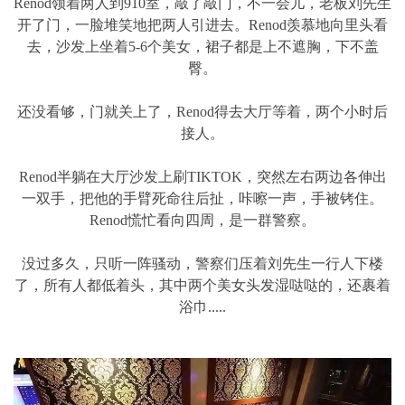
Renod领着两人到910室，敲了敲门，不一会儿，老板刘先生
开了门，一脸堆笑地把两人引进去。Renod羡慕地向里头看
去，沙发上坐着5-6个美女，裙子都是上不遮胸，下不盖
臀。
还没看够，门就关上了，Renod得去大厅等着，两个小时后
接人。
Renod半躺在大厅沙发上刷TIKTOK，突然左右两边各伸出
一双手，把他的手臂死命往后扯，咔嚓一声，手被铐住。
Renod慌忙看向四周，是一群警察。
没过多久，只听一阵骚动，警察们压着刘先生一行人下楼
了，所有人都低着头，其中两个美女头发湿哒哒的，还裹着
浴巾.....