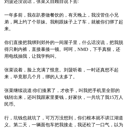
刘菠还没说话，张菜又自顾自说下去:
一年多前，我在趴赛做餐饮的，有天晚上，我没管住小兄
弟，网上约了个菲妹。我刚跟妹子上了车，就被你们绑了起
来。
你们直接把我绑到郊外的一间屋子里，什么话没说，把我脱
得只剩内裤，直接暴揍一顿。呵呵，NMD，下手真狠，还
用电线抽我，让我学狗叫。
张菜说着，脸上充满了恨意。刘菠听着，一时还真想不起
来，毕竟那几个月，绑的人太多了。
张菜继续说道:你们揍累了，才收手，叫我把手机里全部的
钱转出来，还叫我跟家里要钱，好家伙，一共坑了我15万人
民币。
行，坑钱也就坑了，可万万没想到，你们根本就不讲江湖道
义。第二天，一辆面包车把我接走，我还松了一口气，以为