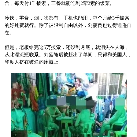
舍，每天付1千披索，三餐就能吃到2荤2素的饭菜。
冷饮，零食，烟，啥都有。手机也能用，每个月给3千披索
的好处费就行。除了被限制自由以外，刘菠倒也过得逍遥自
在。
但是，老板给完这5万披索，还没到月底，就消失在人海，
从此漂流瓶联系。刘菠随后被赶出了单间，只得和美国人，
印度人挤在破烂的床褥上。