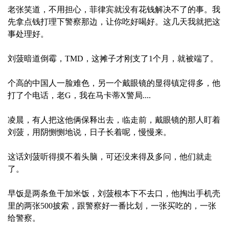
老张笑道，不用担心，菲律宾就没有花钱解决不了的事。我
先拿点钱打理下警察那边，让你吃好喝好。这几天我就把这
事处理好。
刘菠暗道倒霉，TMD，这摊子才刚支了1个月，就被端了。
个高的中国人一脸难色，另一个戴眼镜的显得镇定得多，他
打了个电话，老G，我在马卡蒂X警局....
凌晨，有人把这他俩保释出去，临走前，戴眼镜的那人盯着
刘菠，用阴恻恻地说，日子长着呢，慢慢来。
这话刘菠听得摸不着头脑，可还没来得及多问，他们就走
了。
早饭是两条鱼干加米饭，刘菠根本下不去口，他掏出手机壳
里的两张500披索，跟警察好一番比划，一张买吃的，一张
给警察。