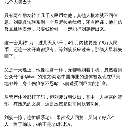
几个大嘴巴子。
只有两个朋友转了几千人民币给他，其他人根本就不回信
息。刘菠辗转联系到一个马尼拉的律师，还有翻译，他们信
誓旦旦地表示，只要钱给够，一定能把刘菠捞出来。
这一会儿转1万，过几天又5千，4个月内被要走了8万人民
币，还连一次开庭都没有。等刘菠反应过来，那俩人早就失
踪了。
又是一天晚上，他像往常一样，无聊地刷着手机，忽然看到
公众号“菲华ban”的推文:两名中国绑匪的遗体被发现在甲美
地郊外，身上伤痕惨不忍睹，s前遭受到巨大的折磨。
尽管尸体脸部打了码，但刘菠分明认出，其中一人裸露的背
部，有熟悉的文身，这是应该是以前同伙老K啊。
刘菠一惊，连忙联系老k，果然没人回复，又问了好几个
人，终于确认，s的正是老k和老A。