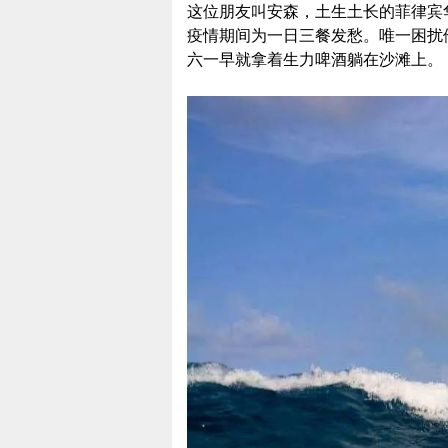
这位朋友叫安森，土生土长的菲律宾
疫情期间为一日三餐发愁。唯一困扰
六一早就拿着生力啤酒躺在沙滩上。