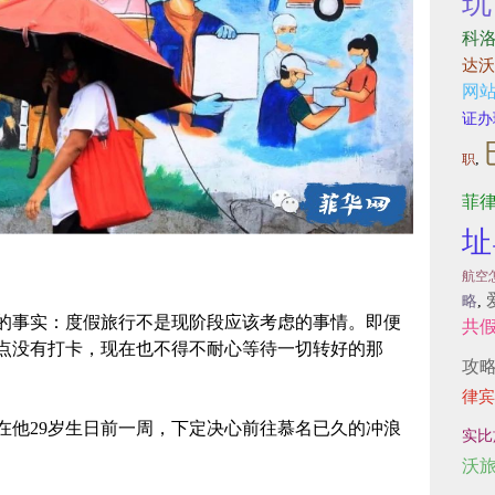
玩
科
达沃
网
证办
,
职
菲
址
航空
略
,
的事实：度假旅行不是现阶段应该考虑的事情。即便
共
点没有打卡，现在也不得不耐心等待一切转好的那
攻
律宾
在他29岁生日前一周，下定决心前往慕名已久的冲浪
实比
沃