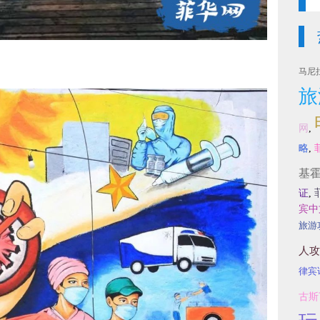
马尼
旅
网
,
略
,
基
证
,
宾中
旅游
人攻
律宾
古斯