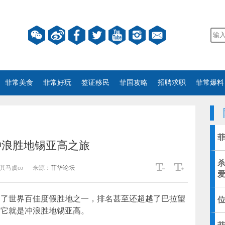
菲常美食
菲常好玩
签证移民
菲国攻略
招聘求职
菲常爆料
冲浪胜地锡亚高之旅
杀
其马虞co
来源：
菲华论坛
爱
评为了世界百佳度假胜地之一，排名甚至还超越了巴拉望
位
，它就是冲浪胜地锡亚高。