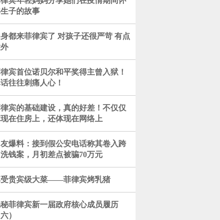
菲律宾年轻妈妈分享她们在疫情期间怀
孕生子的故事
身都来菲律宾了 对孩子还很严苛 有点
意外
菲律宾首位诺贝尔和平奖得主曾入狱！
真话往往刺痛人心！
菲律宾的基础建设，真的好差！不仅仅
体现在住房上，还体现在网络上
网友爆料：接到假公安电话称其卷入跨
洗钱案，月初差点被骗70万元
享受贵宾级大菜——菲律宾烤乳猪
揭秘菲律宾新一届政府核心成员履历
（六）