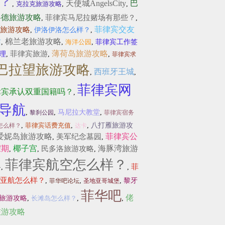
？
天使城AngelsCity
巴
,
克拉克旅游攻略
,
,
洛德旅游攻略
菲律宾马尼拉赌场有那些？
,
,
菲律宾交友
旅游攻略
,
伊洛伊洛怎么样？
,
站
棉兰老旅游攻略
,
,
海洋公园
,
菲律宾工作签
薄荷岛旅游攻略
菲律宾旅游
理
,
,
,
菲律宾求
巴拉望旅游攻略
西班牙王城
,
,
菲律宾网
律宾承认双重国籍吗？
,
导航
,
,
马尼拉大教堂
,
黎刹公园
菲律宾宿务
,
菲律宾话费充值
,
,
八打雁旅游攻
怎么样？
达卡
爱妮岛旅游攻略
菲律宾公
美军纪念墓园
,
,
假期
椰子宫
海豚湾旅游
民多洛旅游攻略
,
,
,
菲律宾航空怎么样？
略
菲
,
,
亚航怎么样？
,
,
,
黎牙
菲华吧论坛
圣地亚哥城堡
菲华吧
佬
旅游攻略
,
长滩岛怎么样？
,
,
旅游攻略