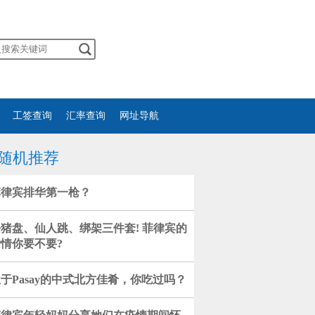
工签查询
汇率查询
网址导航
随机推荐
菲律宾排华第一枪？
猪盘、仙人跳、绑架三件套! 菲律宾的
情你要不要?
于Pasay的中式北方佳肴，你吃过吗？