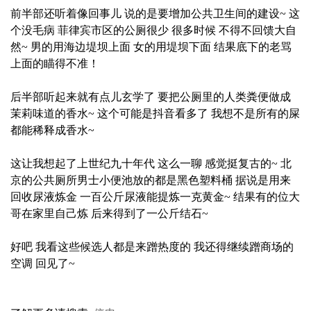
前半部还听着像回事儿 说的是要增加公共卫生间的建设~ 这
个没毛病 菲律宾市区的公厕很少 很多时候 不得不回馈大自
然~ 男的用海边堤坝上面 女的用堤坝下面 结果底下的老骂
上面的瞄得不准！
后半部听起来就有点儿玄学了 要把公厕里的人类粪便做成
茉莉味道的香水~ 这个可能是抖音看多了 我想不是所有的屎
都能稀释成香水~
这让我想起了上世纪九十年代 这么一聊 感觉挺复古的~ 北
京的公共厕所男士小便池放的都是黑色塑料桶 据说是用来
回收尿液炼金 一百公斤尿液能提炼一克黄金~ 结果有的位大
哥在家里自己炼 后来得到了一公斤结石~
好吧 我看这些候选人都是来蹭热度的 我还得继续蹭商场的
空调 回见了~