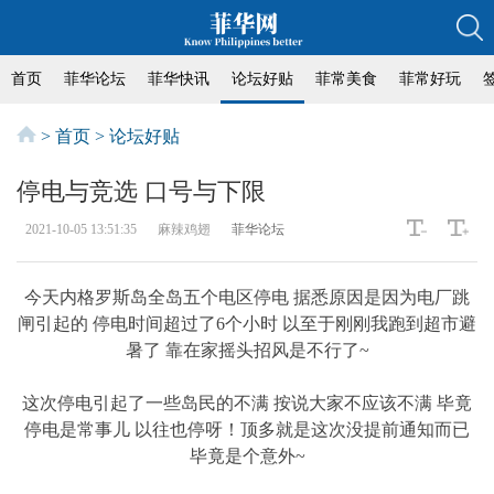
首页
菲华论坛
菲华快讯
论坛好贴
菲常美食
菲常好玩
>
首页
>
论坛好贴
停电与竞选 口号与下限
2021-10-05 13:51:35
麻辣鸡翅
菲华论坛
今天内格罗斯岛全岛五个电区停电 据悉原因是因为电厂跳
闸引起的 停电时间超过了6个小时 以至于刚刚我跑到超市避
暑了 靠在家摇头招风是不行了~
这次停电引起了一些岛民的不满 按说大家不应该不满 毕竟
停电是常事儿 以往也停呀！顶多就是这次没提前通知而已
毕竟是个意外~