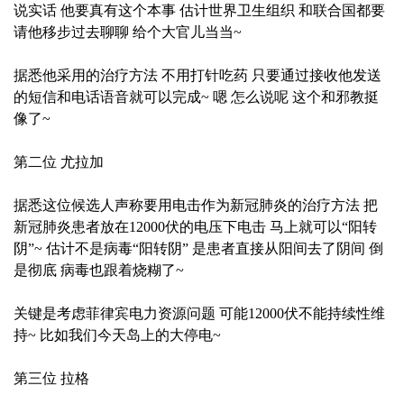
说实话 他要真有这个本事 估计世界卫生组织 和联合国都要
请他移步过去聊聊 给个大官儿当当~
据悉他采用的治疗方法 不用打针吃药 只要通过接收他发送
的短信和电话语音就可以完成~ 嗯 怎么说呢 这个和邪教挺
像了~
第二位 尤拉加
据悉这位候选人声称要用电击作为新冠肺炎的治疗方法 把
新冠肺炎患者放在12000伏的电压下电击 马上就可以“阳转
阴”~ 估计不是病毒“阳转阴” 是患者直接从阳间去了阴间 倒
是彻底 病毒也跟着烧糊了~
关键是考虑菲律宾电力资源问题 可能12000伏不能持续性维
持~ 比如我们今天岛上的大停电~
第三位 拉格