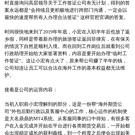
时直接询问高层领导关于工作签证公司有无计划，得到的答
案永远都是“会持续且更积极地进行跨部门沟通，一定会以
最快的速度帮所有人办理合法签证” 这样官腔官调的答复。‍
时间很快地来到了2019年年底，小宏在入职半年后也放了返
乡假，同样是带着新办理的旅游签证返回菲律宾，在有保关
的情况下自然是顺利入境。而在回到工作岗位后就看到公司
行政助理开始给大家签署资料，内容是要开始办理“临时工
作签证”。这让小宏有点火了，原来帮公司赚了半年的钱，
公司却连让员工可以合法在海外工作的基本权益都无法维
护。
接着是公司的运营内容：
当初入职前小宏理解到的部分，这是一份帮“海外期货公
司”外包后勤行政以及客服中心的工作，核心运作的机制便
是大名鼎鼎的MT4系统。从客服同事的口中得知，有很多客
户在入金完成并开始在平台进行各类期货交易后，一开始都
会出现稳定成长的获利曲线，到一个程度之后便会出现如美