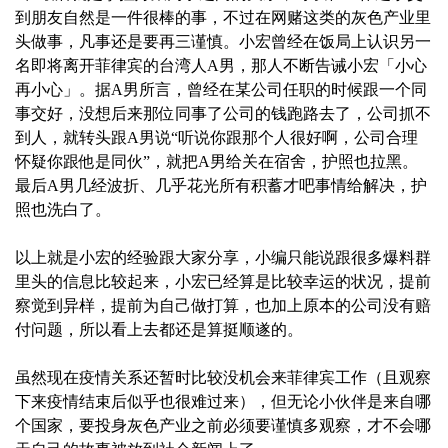
到朋友自然是一件很棒的事，不过在网赌这类的灰色产业里
头做事，凡事还是要再三谨慎。小宏曾经在饭局上认识另一
名即将离开菲律宾的台湾人A男，那人不断告诫小宏「小心
再小心」。据A男所言，曾经在某公司任职的时候跟一个同
事交好，没想后来那位同事了公司的钱跑路去了，公司抓不
到人，就转头跟A男说“听说你跟那个人很好啊，公司合理
怀疑你跟他是同伙”，就把A男给关在宿舍，护照也拉黑。
最后A男几经波折、几乎花光所有积蓄才吧事情给解决，护
照也洗白了。‍
以上就是小宏的经验跟大家分享，小编只能说跟很多爆料群
里头的信息比较起来，小宏已经算是比较幸运的状况，提前
察觉到异样，提前为自己做打算，也加上原本的公司没有赔
付问题，所以看上去都还是算挺顺遂的。
虽然现在疫情关系还暂时比较没机会来菲律宾工作（且观察
下来疫情结束后似乎也很难过来），但无论小伙伴是来自哪
个国家，要投身灰色产业之前必须要谨慎多观察，才不会哪