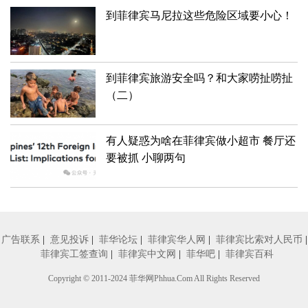
到菲律宾马尼拉这些危险区域要小心！
到菲律宾旅游安全吗？和大家唠扯唠扯
（二）
有人疑惑为啥在菲律宾做小超市 餐厅还
要被抓 小聊两句
广告联系
|
意见投诉
|
菲华论坛
|
菲律宾华人网
|
菲律宾比索对人民币
|
菲律宾工签查询
|
菲律宾中文网
|
菲华吧
|
菲律宾百科
Copyright © 2011-2024
菲华网
Phhua.Com All Rights Reserved