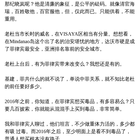
那纪晓岚呢？他是清廉的象征，是公平的砝码。就像清官海
瑞，百姓敬他，百官服他，但，仅此而已。只能供着，不能
重用。
老杜当市长时的威名，在VISAYA区相当有分量。想想看，
在Mindanao岛这个出了名的治安堪忧的地方，达沃市硬是成
了菲律宾最安全，亚洲排名靠前的安全城市。
老杜上台后，有为菲律宾带来改变么？我想还是有的。
基建，菲共什么的就不说了，单说中菲关系，就不知比老杜
的前任要好多少。
2016年之前，你知道，在菲律宾想买毒品，有多容易么？只
要几百披索，你就能从混混手上买到毒品，非常简单。
我和菲律宾人聊过，他们坦言，不少做重体力活的，多少都
有吸 过毒。而2016年之后，至少明面上是看不到毒品了，
普通人想买根本没有路子。