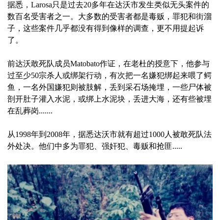
据悉，Larosa只是过去20多年在达沃市发生类似无头案件的
数百名受害者之一。大多数的受害者都是毒贩，罪犯和街溜
子，这些案件几乎都没有得到像样的调查，更不用提起诉
了。
前达沃敢死队成员Matobato作证，在老杜的授意下，他参与
过至少50宗杀人或绑架行动，有次把一名嫌犯绑起来喂了鳄
鱼，一名外国嫌犯则被肢解，丢到采石场掩埋，一些尸体被
剖开肚子灌入水泥，或绑上水泥块，丢进大海，还有些被埋
在乱葬岗.......
从1998年到2008年，据悉达沃市就有超过1000人被敢死队法
外处决。他们中多为罪犯、强奸犯、毒贩和抢匪.....