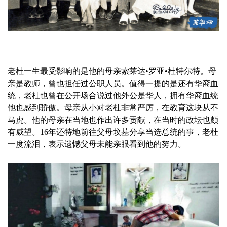
老杜一生最受影响的是他的母亲索莱达•罗亚•杜特尔特。母
亲是教师，曾也担任过公职人员。值得一提的是还有华裔血
统，老杜也曾在公开场合说过他外公是华人，拥有华裔血统
他也感到骄傲。母亲从小对老杜非常严厉，在教育这块从不
马虎。他的母亲在当地也作出许多贡献，在当时的政坛也颇
有威望。16年还特地前往父母坟墓分享当选总统的事，老杜
一度流泪，表示遗憾父母未能亲眼看到他的努力。