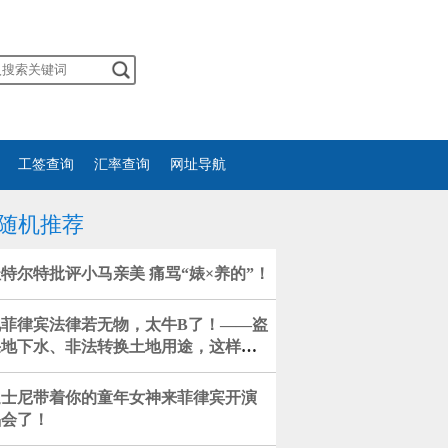
工签查询
汇率查询
网址导航
随机推荐
特尔特批评小马亲美 痛骂“婊×养的”！
视菲律宾法律若无物，太牛B了！——盗
采地下水、非法转换土地用途，这样肆
忌惮的有组织犯罪团伙是个政...
迪士尼带着你的童年女神来菲律宾开演
唱会了！