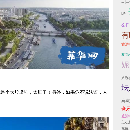
菲
略
,
么样
有
旅游
友网
妮
旅游
坛
就是个大垃圾堆，太脏了！另外，如果你不说法语，人
宾虎
班
旅游
怎么
充值