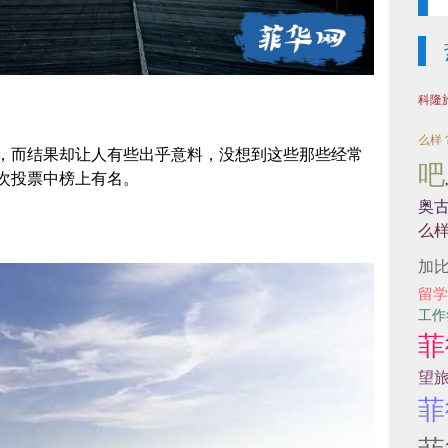
科隆
么样
，而结果却让人有些出乎意料，没想到这些那些经常
吧
次投票中榜上有名。
奥
么
加
留学
工作
菲
望
菲