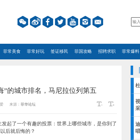
菲常美食
菲常好玩
签证移民
菲国攻略
招聘求职
菲常爆料
杜
悔”的城市排名，马尼拉位列第五
爱
来源：
菲华论坛
无
名博主发起了一个有趣的投票：世界上哪些城市，是你到了
以后就后悔的？