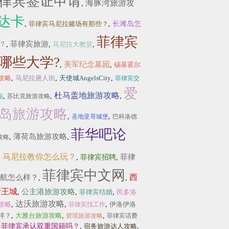
律宾签证申请
海豚湾旅游攻
,
达卡
,
菲律宾马尼拉赌场有那些？
,
长滩岛怎
菲律宾
菲律宾旅游
？
,
,
马尼拉大教堂
,
哪些大学?
美军纪念墓园
,
,
锡基霍尔
攻略
,
马尼拉唐人街
,
天使城AngelsCity
,
菲律宾交
爱
杜马盖地旅游攻略
,
,
,
站
苏比克旅游攻略
岛旅游攻略
,
,
圣地亚哥城堡
巴科洛德
菲华吧论
薄荷岛旅游攻略
,
,
攻略
马尼拉教你怎么玩？
菲律
,
,
菲律宾招聘
,
菲律宾中文网
西
航怎么样？
,
,
牙王城
公主港旅游攻略
,
,
菲律宾结婚
,
民多洛
达沃旅游攻略
攻略
,
,
,
伊洛伊洛
菲律宾找工作
样？
,
大雅台旅游攻略
,
,
碧瑶旅游攻略
菲律宾话费
,
菲律宾承认双重国籍吗？
,
宿务旅游达人攻略
,