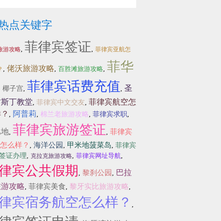
热点关键字
菲律宾签证
,
,
旅游攻略
菲律宾亚航怎
菲华
佬沃旅游攻略
,
,
百胜滩旅游攻略
,
？
菲律宾话费充值
圣
,
椰子宫
,
,
古斯丁教堂
菲律宾航空怎
,
菲律宾中文交友
,
样？
阿普莉
,
,
棉兰老旅游攻略
,
菲律宾求职
,
菲律宾旅游签证
比地
菲律宾
,
,
怎么样？
海洋公园
甲米地菠菜岛
,
,
,
菲律宾
签证办理
,
,
菲律宾网址导航
,
克拉克旅游攻略
律宾公共假期
巴拉
黎刹公园
,
,
旅游攻略
菲律宾美食
黎牙实比旅游攻略
,
,
,
律宾宿务航空怎么样？
,