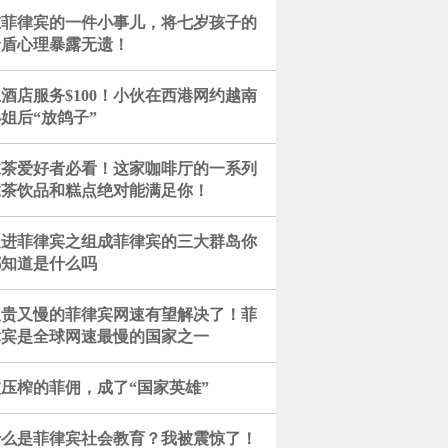
在菲律宾的一件小事儿，将七岁孩子的
矛盾心理暴露无遗！
酒店服务$100！小伙在西港网约越南
姐后“放鸽子”
抹茶爱好者必看！这家咖啡厅的一系列
抹茶饮品和糕点绝对能满足你！
走进菲律宾之组成菲律宾的三大群岛你
都知道是什么吗
又贵又慢的菲律宾网速有望解决了！菲
律宾是全球网速最慢的国家之一
压榨的菲佣，成了“国家英雄”
什么是菲律宾社会教育？我被震惊了！