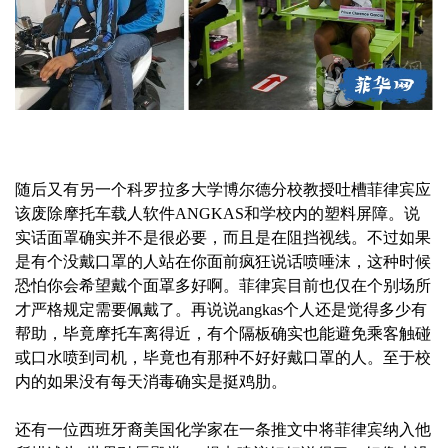
随后又有另一个科罗拉多大学博尔德分校教授吐槽菲律宾应
该废除摩托车载人软件ANGKAS和学校内的塑料屏障。说
实话面罩确实并不是很必要，而且是在阻挡视线。不过如果
是有个没戴口罩的人站在你面前疯狂说话喷唾沫，这种时候
恐怕你会希望戴个面罩多好啊。菲律宾目前也仅在个别场所
才严格规定需要佩戴了。再说说angkas个人还是觉得多少有
帮助，毕竟摩托车离得近，有个隔板确实也能避免乘客触碰
或口水喷到司机，毕竟也有那种不好好戴口罩的人。至于校
内的如果没有每天消毒确实是挺鸡肋。
还有一位西班牙裔美国化学家在一条推文中将菲律宾纳入他