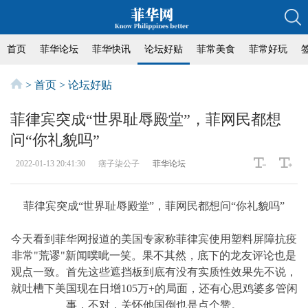
首页
菲华论坛
菲华快讯
论坛好贴
菲常美食
菲常好玩
>
首页
>
论坛好贴
菲律宾突成“世界耻辱殿堂”，菲网民都想
问“你礼貌吗”
2022-01-13 20:41:30
痞子柒公子
菲华论坛
菲律宾突成“世界耻辱殿堂”，菲网民都想问“你礼貌吗”
今天看到菲华网报道的美国专家称菲律宾使用塑料屏障抗疫
非常"荒谬"新闻噗呲一笑。果不其然，底下的龙友评论也是
观点一致。首先这些遮挡板到底有没有实质性效果先不说，
就吐槽下美国现在日增105万+的局面，还有心思鸡婆多管闲
事，不对，关怀他国倒也是点个赞。