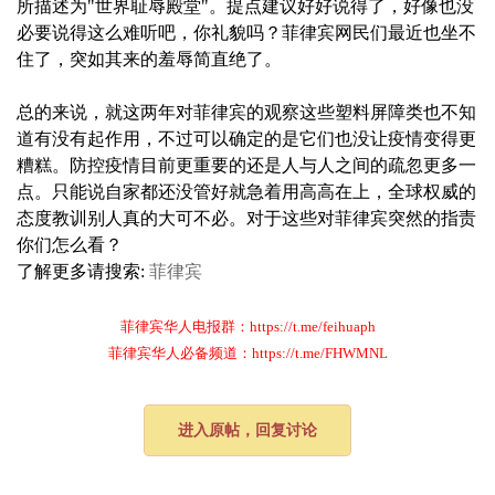
所描述为"世界耻辱殿堂"。提点建议好好说得了，好像也没
必要说得这么难听吧，你礼貌吗？菲律宾网民们最近也坐不
住了，突如其来的羞辱简直绝了。
总的来说，就这两年对菲律宾的观察这些塑料屏障类也不知
道有没有起作用，不过可以确定的是它们也没让疫情变得更
糟糕。防控疫情目前更重要的还是人与人之间的疏忽更多一
点。只能说自家都还没管好就急着用高高在上，全球权威的
态度教训别人真的大可不必。对于这些对菲律宾突然的指责
你们怎么看？
了解更多请搜索:
菲律宾
菲律宾华人电报群：https://t.me/feihuaph
菲律宾华人必备频道：https://t.me/FHWMNL
进入原帖，回复讨论