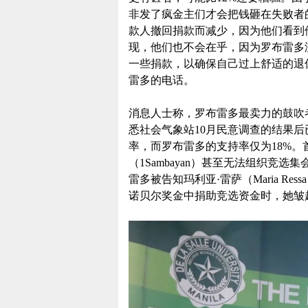
非发了疯金主们才会把钱砸在失败者
款人撤回捐款而减少，因为他们看到
现，他们也不会在乎，因为罗布雷多
一些捐款，以确保自己过上舒适的退
雷多的电话。
消息人士称，罗布雷多最卖力的鼓吹者阿尔伯特
悉社会气象站10月民意调查的结果后
率，而罗布雷多的支持率仅为18%
（1Sambayan）甚至无法组织竞
雷多被告知玛利亚·雷萨（Maria R
诺贝尔奖金中捐助竞选资金时，她皱