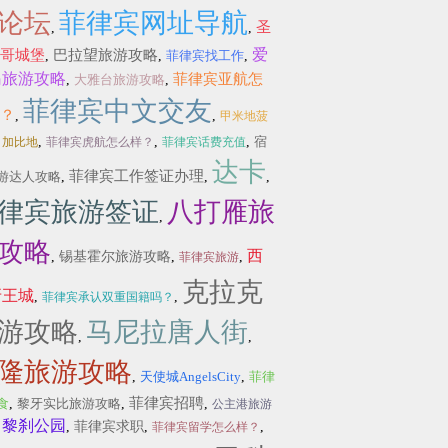
论坛
菲律宾网址导航
圣
,
,
爱
哥城堡
巴拉望旅游攻略
,
,
菲律宾找工作
,
岛旅游攻略
菲律宾亚航怎
,
大雅台旅游攻略
,
菲律宾中文交友
？
,
,
甲米地菠
,
,
,
,
宿
加比地
菲律宾虎航怎么样？
菲律宾话费充值
达卡
菲律宾工作签证办理
游达人攻略
,
,
,
律宾旅游签证
八打雁旅
,
攻略
西
,
锡基霍尔旅游攻略
,
,
菲律宾旅游
克拉克
牙王城
,
,
菲律宾承认双重国籍吗？
游攻略
马尼拉唐人街
,
,
隆旅游攻略
,
天使城AngelsCity
,
菲律
菲律宾招聘
食
,
黎牙实比旅游攻略
,
,
公主港旅游
黎刹公园
,
,
菲律宾求职
,
,
菲律宾留学怎么样？