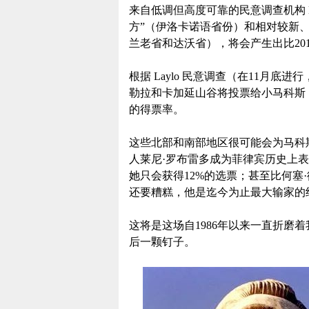
来自低调但高度可靠的民意调查机构 Lay
方”（伊洛卡诺语省份）和相对较新、
兰老省和达沃省），将会产生出比20
根据 Laylo 民意调查（在11月底进
勒拉和卡加延山谷将投票给小马科斯，这
的得票率。
这些北部和南部地区很可能会为马科
人莱尼·罗布雷多成为菲律宾历史上表现
她只会获得12%的选票；甚至比何塞·德·维内
还要糟糕，他是迄今为止最大输家的
这将是这场自1986年以来一直折磨
后一颗钉子。