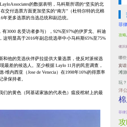
loAssociates的数据表明，马科斯所谓的“坚实的北
在交付选票方面更加坚实的“南方”（杜特尔特的北棉
16年更多选票的当选总统和副总统。
菲
行，有3000 名受访者参与），92%至97%的伊罗戈、科迪
攻略
明显高于2016年副总统选举中小马科斯65%至75%
佬沃
哪些
斯和他的竞选伙伴萨拉提供大量选票，使反对派候选
最差的候选人。至少根据 Laylo 11月的民意调查，
宾话
滩
西亚（Jose de Venecia）在1998年16%的得票率
纪录保持者。
玩？
洋
着我们的黄色（阿基诺家族的代表色）瘟疫棺材上的最
棉
菲律
攻