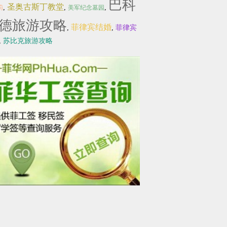
巴科
圣奥古斯丁教堂
,
,
,
莉
美军纪念墓园
德旅游攻略
菲律宾结婚
,
,
菲律宾
,
苏比克旅游攻略