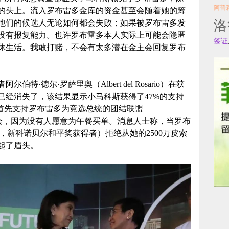
阿普
的头上。流入罗布雷多金库的资金甚至会随着她的筹
洛
他们的候选人无论如何都会失败；如果被罗布雷多发
没有报复能力。也许罗布雷多本人实际上可能会隐匿
签证
休生活。我敢打赌，不会有太多潜在金主会回复罗布
·德尔·罗萨里奥（Albert del Rosario）在获
已经消失了，该结果显示小马科斯获得了47%的支持
。首先支持罗布雷多为竞选总统的团结联盟
选集会，因为没有人愿意为午餐买单。消息人士称，当罗布
essa，新科诺贝尔和平奖获得者）拒绝从她的2500万皮索
起了眉头。