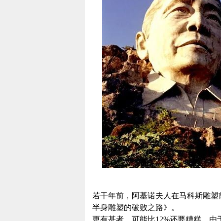
若干年前，阿基诺夫人在马科斯雕塑
半身雕塑的破败之路》。
更有甚者，可能比12%还要糟糕。