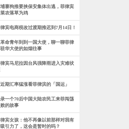
柬埔寨狗推要挟保安集体出逃，菲律宾
女菜农落草为鸡
律宾电商税改过渡期推迟到7月14日！
从革命青年到到一国大使，聊一聊菲律
宾驻华大使的如烟往事
菲律宾马尼拉因台风强降雨进入灾难状
态
从近期汇率猛涨看菲律滨的「国运」
记录一个70后中国大陆农民工来菲闯荡
失败的故事
菲律宾女孩：他不再像以前那样对我有
性吸引力了，这会是暂时的吗？