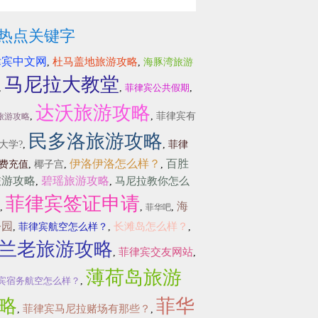
热点关键字
律宾中文网
杜马盖地旅游攻略
,
,
海豚湾旅游
马尼拉大教堂
,
,
菲律宾公共假期
,
达沃旅游攻略
,
,
菲律宾有
旅游攻略
民多洛旅游攻略
大学?
,
,
菲律
伊洛伊洛怎么样？
百胜
费充值
,
椰子宫
,
,
旅游攻略
碧瑶旅游攻略
马尼拉教你怎么
,
,
菲律宾签证申请
海
,
,
,
菲华吧
公园
长滩岛怎么样？
,
菲律宾航空怎么样？
,
,
兰老旅游攻略
菲律宾交友网站
,
,
薄荷岛旅游
宾宿务航空怎么样？
,
略
菲华
菲律宾马尼拉赌场有那些？
,
,