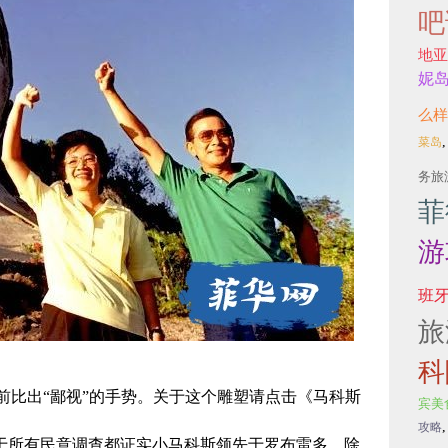
吧
地亚
妮
么样
菜岛
务旅
菲
游
班
旅
科
前比出“鄙视”的手势。关于这个雕塑请点击《马科斯
宾美
攻略
由于所有民意调查都证实小马科斯领先于罗布雷多，除