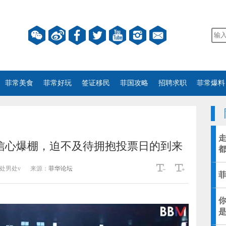
菲常美食
菲常好玩
签证移民
菲国攻略
招聘求职
菲常爆料
信心爆棚，迫不及待拥抱投票日的到来
处男处v
来源：
菲华论坛