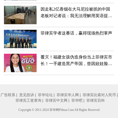
因走私2亿香烟在大马尼拉被抓的中国
老板对记者说：我无法理解用英语提出
的许多问题
菲律宾学者这番话，赢得现场热烈掌声
覆灭！福建女孩伪造身份当上菲律宾市
长！一手建造黑产帝国，曾因娃娃脸深
受喜爱
广告联系
|
意见投诉
|
菲华论坛
|
菲律宾华人网
|
菲律宾比索对人民币
|
菲律宾工签查询
|
菲律宾中文网
|
菲华吧
|
菲律宾百科
Copyright © 2011-2024
菲华网
Phhua.Com All Rights Reserved