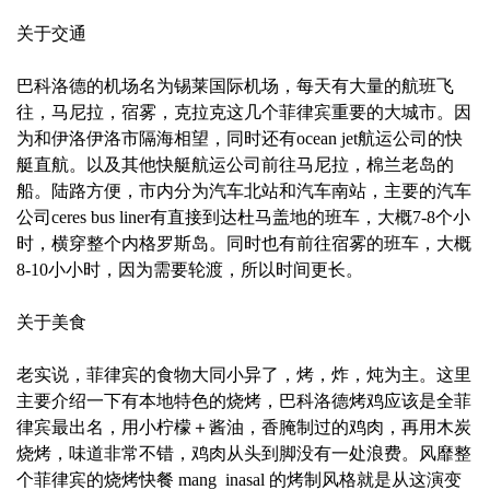
关于交通
巴科洛德的机场名为锡莱国际机场，每天有大量的航班飞
往，马尼拉，宿雾，克拉克这几个菲律宾重要的大城市。因
为和伊洛伊洛市隔海相望，同时还有ocean jet航运公司的快
艇直航。以及其他快艇航运公司前往马尼拉，棉兰老岛的
船。陆路方便，市内分为汽车北站和汽车南站，主要的汽车
公司ceres bus liner有直接到达杜马盖地的班车，大概7-8个小
时，横穿整个内格罗斯岛。同时也有前往宿雾的班车，大概
8-10小小时，因为需要轮渡，所以时间更长。
关于美食
老实说，菲律宾的食物大同小异了，烤，炸，炖为主。这里
主要介绍一下有本地特色的烧烤，巴科洛德烤鸡应该是全菲
律宾最出名，用小柠檬＋酱油，香腌制过的鸡肉，再用木炭
烧烤，味道非常不错，鸡肉从头到脚没有一处浪费。风靡整
个菲律宾的烧烤快餐 mang inasal 的烤制风格就是从这演变