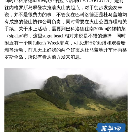
同时巴科洛德45KM以外的拉卡洛塔(LA CARLOTA）是前
往内格罗斯岛攀登坎拉翁火山的起点，对于徒步发烧友来
说，并不是很费力的事，不管实在巴科洛德还是杜马盖地均
有成熟的登山协作公司负责，同时需要在火山公园办理相关
手续。关于水上活动，需要到巴科洛德往南200km的锡帕莱
（sipalay)市，这里sugra beach相对来说是不错的选择，同时
附近有一个叫Julien's Wreck潜点，可以进行沉船潜和观看珊
瑚等活动，前几天正好我的两个好友从杜马盖地开车环内格
罗斯全岛，所以有看从前方发来消息。