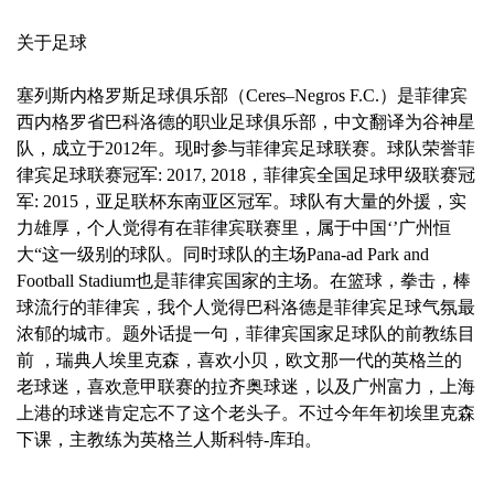
关于足球
塞列斯内格罗斯足球俱乐部（Ceres–Negros F.C.）是菲律宾
西内格罗省巴科洛德的职业足球俱乐部，中文翻译为谷神星
队，成立于2012年。现时参与菲律宾足球联赛。球队荣誉菲
律宾足球联赛冠军: 2017, 2018，菲律宾全国足球甲级联赛冠
军: 2015，亚足联杯东南亚区冠军。球队有大量的外援，实
力雄厚，个人觉得有在菲律宾联赛里，属于中国‘’广州恒
大“这一级别的球队。同时球队的主场Pana-ad Park and
Football Stadium也是菲律宾国家的主场。在篮球，拳击，棒
球流行的菲律宾，我个人觉得巴科洛德是菲律宾足球气氛最
浓郁的城市。题外话提一句，菲律宾国家足球队的前教练目
前 ，瑞典人埃里克森，喜欢小贝，欧文那一代的英格兰的
老球迷，喜欢意甲联赛的拉齐奥球迷，以及广州富力，上海
上港的球迷肯定忘不了这个老头子。不过今年年初埃里克森
下课，主教练为英格兰人斯科特-库珀。