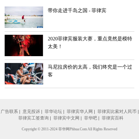
带你走进千岛之国 - 菲律宾
2020菲律宾服装大赛，重点竟然是模特
太美！
马尼拉房价的太高，我们终究是一个过
客
广告联系
|
意见投诉
|
菲华论坛
|
菲律宾华人网
|
菲律宾比索对人民币
|
菲律宾工签查询
|
菲律宾中文网
|
菲华吧
|
菲律宾百科
Copyright © 2011-2024
菲华网
Phhua.Com All Rights Reserved