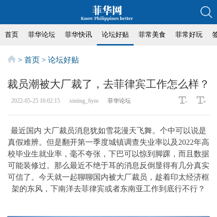
首页
菲华论坛
菲华快讯
论坛好贴
菲常美食
菲常好玩
>
首页
>
论坛好贴
裁员潮被大厂裁了，去菲律宾工作怎么样？
2022-05-25 16:02:15
xinting_6ym
菲华论坛
最近国内 大厂裁员消息犹如雪花漫天飞舞。个中可以说是
真假难辨。但是翻开第一季度城镇调查失业率以及2022年高
校毕业生就业率，毫不夸张，下巴可以惊到脚踝，而且数据
可能装修过。那么最近不绝于耳的消息反倒显得有几分真实
可信了。今天就一起聊聊国内被大厂裁员，趁着印太经济框
架的东风，下南洋去菲律宾或者东南亚工作到底行不行？