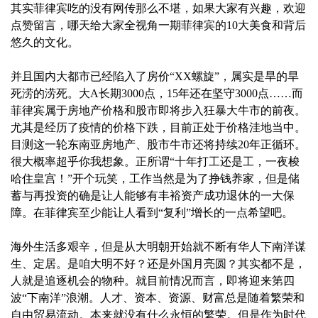
其实菲律宾吃的没有网传那么不堪，如果大家有兴趣，欢迎
点赞留言，哪天给大家全视角一期菲律宾的10大美食和背后
悠久的文化。
并且国内大都市已经陷入了房价“XX螺旋”，属实是旱的旱
死涝的涝死。大A长期3000点，15年还在坚守3000点……而
菲律宾属于房地产价格和股市即将步入狂暴大牛市的前夜。
尤其是经历了疫情的价格下跌，目前正处于价格洼地当中。
目测这一轮东南亚房地产、股市牛市还将持续20年正循环。
很大概率超乎你我想象。正所谓“十年打工还是工，一夜梭
哈住皇宫！”开个玩笑，工作当然是为了挣钱养家，但是储
蓄与再投资的确是让人能够有丰裕资产成功退休的一大保
障。在菲律宾至少能让人看到“复利”增长的一点希望吧。
海外生活多艰辛，但是从大明朝开始就不断有华人下南洋谋
生、定居。是咱大明不好？还是外国月亮圆？其实都不是，
人就是追逐机会的物种。就目前情况而言，即将迎来第四
波“下南洋”浪潮。人才、资本、资源、财富总是随着繁荣和
自由贸易流动。本来就没有什么永恒的繁荣。但是作为时代