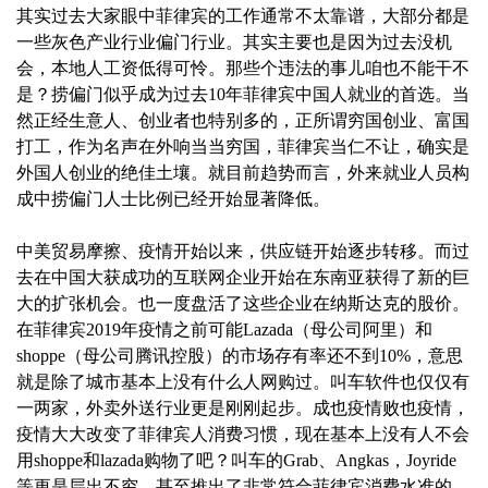
其实过去大家眼中菲律宾的工作通常不太靠谱，大部分都是
一些灰色产业行业偏门行业。其实主要也是因为过去没机
会，本地人工资低得可怜。那些个违法的事儿咱也不能干不
是？捞偏门似乎成为过去10年菲律宾中国人就业的首选。当
然正经生意人、创业者也特别多的，正所谓穷国创业、富国
打工，作为名声在外响当当穷国，菲律宾当仁不让，确实是
外国人创业的绝佳土壤。就目前趋势而言，外来就业人员构
成中捞偏门人士比例已经开始显著降低。
中美贸易摩擦、疫情开始以来，供应链开始逐步转移。而过
去在中国大获成功的互联网企业开始在东南亚获得了新的巨
大的扩张机会。也一度盘活了这些企业在纳斯达克的股价。
在菲律宾2019年疫情之前可能Lazada（母公司阿里）和
shoppe（母公司腾讯控股）的市场存有率还不到10%，意思
就是除了城市基本上没有什么人网购过。叫车软件也仅仅有
一两家，外卖外送行业更是刚刚起步。成也疫情败也疫情，
疫情大大改变了菲律宾人消费习惯，现在基本上没有人不会
用shoppe和lazada购物了吧？叫车的Grab、Angkas，Joyride
等更是层出不穷，甚至推出了非常符合菲律宾消费水准的