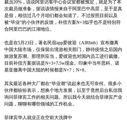
裁员20%，说说阿里访客中心会议室都被预定，就是为了本
次裁员做准备，据说该情报来自于阿里巴中高层，至于是真
是假，相信过几个月咱们都会知道了。不过按照目前以及
被“毕业”的小伙伴的反馈，补偿方案N+3似乎也不是特别符
合阿里巴巴的江湖地位。
也是在5月23日，著名民宿app爱彼迎（AIRbnb）宣布撤离
中国大陆市场，仅保留出境游相关部门，静待疫情之后国内
旅游复苏潮。那理所应当，爱彼迎也对国内员工进行裁撤。
目前补偿方案据说是N+3+7.5w现金。印象中当年思科、诺
基亚撤离中国大陆的时候都是N+7；N+8。
其实最近各种大厂都在“毕业潮”说起来也无可奈何。很多小
伙伴都纷纷表示，想换个地方发展，以至于竟然后台私信我
询问菲律宾工作的相关问题。所以我今天就结合菲律宾产业
问题，聊聊有哪些领域的工作机会。
菲律宾华人就业正在空前大洗牌中