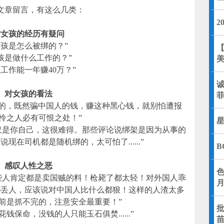
文章留言，有这么几类：
2
对女孩的经历有疑问
女孩是怎么被绑的？”
孩是做什么工作的？”
么工作能一年赚40万？”
对女孩的看法
菲
诈的，既然骗中国人的钱，赚这种黑心钱，就别怕遭报
怜之人必有可恨之处！”
仅是你自己，这很难得。那些评论说绑架是因为从事的
现在司机都是随机绑的，太可怕了......”
B
感叹人性之恶
些人肯定都是卖国贼的料！枪毙了都太轻！对外国人乖
都丢人，应该说对中国人比什么都狠！这样的人渣太多
前是抓不完的，注意安全最重要！”
钱保命，没钱的人只能玉石俱焚......”