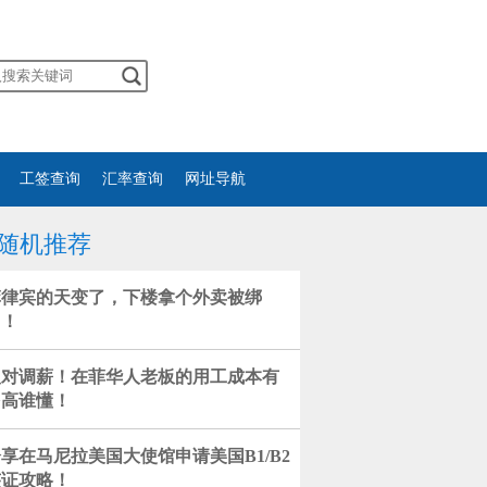
工签查询
汇率查询
网址导航
随机推荐
菲律宾的天变了，下楼拿个外卖被绑
了！
反对调薪！​在菲华人老板的用工成本有
多高谁懂！
享在马尼拉美国大使馆申请美国B1/B2
签证攻略！