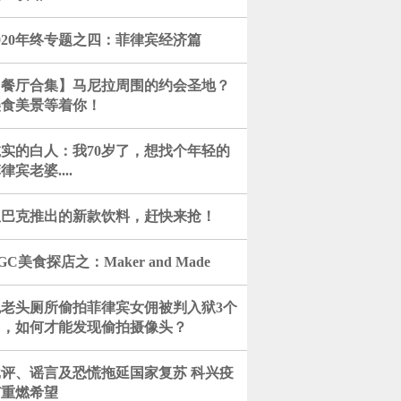
020年终专题之四：菲律宾经济篇
【餐厅合集】马尼拉周围的约会圣地？
美食美景等着你！
诚实的白人：我70岁了，想找个年轻的
律宾老婆....
星巴克推出的新款饮料，赶快来抢！
GC美食探店之：Maker and Made
色老头厕所偷拍菲律宾女佣被判入狱3个
月，如何才能发现偷拍摄像头？
批评、谣言及恐慌拖延国家复苏 科兴疫
苗重燃希望