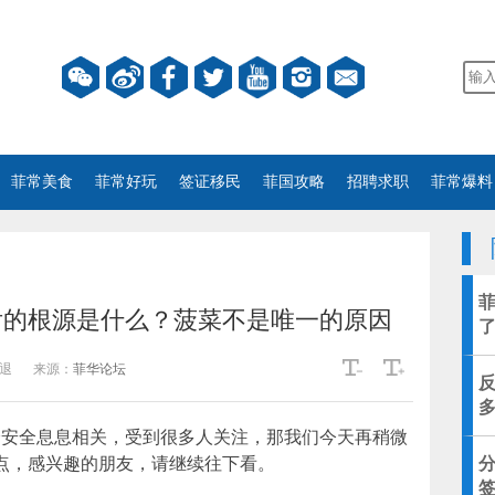
菲常美食
菲常好玩
签证移民
菲国攻略
招聘求职
菲常爆料
后的根源是什么？菠菜不是唯一的原因
退
来源：
菲华论坛
身安全息息相关，受到很多人关注，那我们今天再稍微
点，感兴趣的朋友，请继续往下看。
分