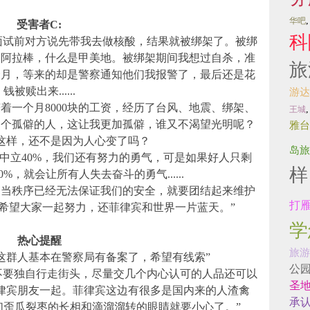
华吧
受害者C:
科
面试前对方说先带我去做核酸，结果就被绑架了。被绑
是阿拉棒，什么是甲美地。被绑架期间我想过自杀，准
旅
个月，等来的却是警察通知他们我报警了，最后还是花
钱被赎出来......
游达
着一个月8000块的工资，经历了台风、地震、绑架、
王城
.我是个孤僻的人，这让我更加孤僻，谁又不渴望光明呢？
雅台
这样，还不是因为人心变了吗？
岛旅
，中立40%，我们还有努力的勇气，可是如果好人只剩
样
%，就会让所有人失去奋斗的勇气......
，当秩序已经无法保证我们的安全，就要团结起来维护
打
希望大家一起努力，还菲律宾和世界一片蓝天。”
学
热心提醒
旅游
这群人基本在警察局有备案了，希望有线索”
公
不要独自行走街头，尽量交几个内心认可的人品还可以
圣
律宾朋友一起。菲律宾这边有很多是国内来的人渣禽
承
们歪瓜裂枣的长相和滴溜溜转的眼睛就要小心了。”