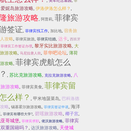
,
美军纪念墓园
,
菲
爱妮岛旅游攻略
伊洛伊洛怎么样？
,
,
,
隆旅游攻略
菲律宾
,
阿普莉
,
游签证
宿务旅
,
菲律宾找工作
,
加比地
,
达卡
人攻略
,
菲律宾旅游
,
菲律宾结婚
,
,
西班牙
黎牙实比旅游攻略
大
,
,
,
菲律宾工作签证办理
菲华吧论坛
旅游攻略
薄荷
,
,
,
马尼拉唐人街
菲律宾虎航怎么
游攻略
,
？
苏比克旅游攻略
八
,
,
克拉克旅游攻略
,
菲律宾留
雁旅游攻略
,
菲律宾美食
,
怎么样？
甲米地菠菜岛
巴科洛德
,
,
海洋
攻略
,
锡基霍尔旅游攻略
,
,
菲律宾签证申请
园
碧瑶旅游攻略
椰子宫
,
,
,
,
菲律宾有哪些大学?
地亚哥城堡
菲律宾
,
,
,
菲律宾求职
佬沃旅游攻略
认双重国籍吗？
天使城
达沃旅游攻略
,
,