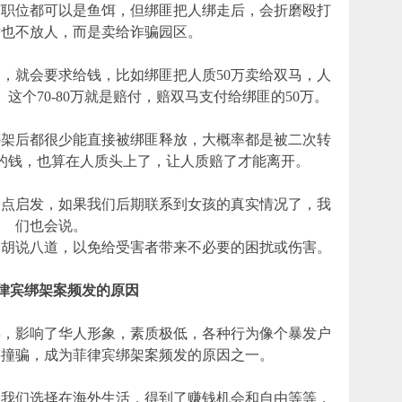
何职位都可以是鱼饵，但绑匪把人绑走后，会折磨殴打
后也不放人，而是卖给诈骗园区。
，就会要求给钱，比如绑匪把人质50万卖给双马，人
。这个70-80万就是赔付，赔双马支付给绑匪的50万。
绑架后都很少能直接被绑匪释放，大概率都是被二次转
的钱，也算在人质头上了，让人质赔了才能离开。
一点启发，如果我们后期联系到女孩的真实情况了，我
们也会说。
会胡说八道，以免给受害者带来不必要的困扰或伤害。
 菲律宾绑架案频发的原因
宾，影响了华人形象，素质极低，各种行为像个暴发户
摇撞骗，成为菲律宾绑架案频发的原因之一。
像我们选择在海外生活，得到了赚钱机会和自由等等，