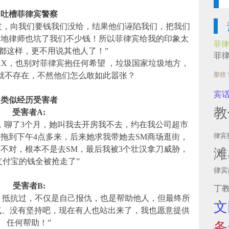
吐槽菲律宾警察
坑过，向我们要钱我们没给，结果他们诬陷我们，把我们
当地律师也坑了我们不少钱！所以菲律宾给我的印象太
菲律
都这样，更不用说其他人了！”
菲
XX，也别对菲律宾抱任何希望 ，垃圾国家垃圾地方，
就不存在，不然他们怎么敢如此嚣张？
那些
宾
类似经历受害者
教
受害者A:
，聊了3个月，她叫我去开房我不去，约在我公司超市
律宾
拖到下午4点多来，后来她求我带她去SM商场逛街，
不对，根本不是去SM，最后我被3个壮汉拿刀威胁，
滩
支付宝的钱全被抢走了”
律宾
受害者B:
丁
、抵抗过，不仅是自己报仇，也是帮助他人，但最终所
文
气、没有坚持吧，现在有人也站出来了，我也愿意提供
任何帮助！”
务