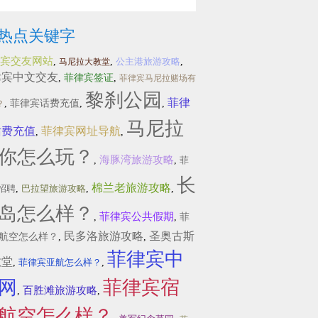
热点关键字
宾交友网站
,
,
公主港旅游攻略
,
马尼拉大教堂
律宾中文交友
,
菲律宾签证
,
菲律宾马尼拉赌场有
黎刹公园
菲律
,
菲律宾话费充值
,
,
？
马尼拉
话费充值
菲律宾网址导航
,
,
你怎么玩？
海豚湾旅游攻略
,
,
菲
长
棉兰老旅游攻略
招聘
,
巴拉望旅游攻略
,
,
岛怎么样？
菲律宾公共假期
,
,
菲
民多洛旅游攻略
圣奥古斯
航空怎么样？
,
,
菲律宾中
教堂
,
菲律宾亚航怎么样？
,
网
菲律宾宿
百胜滩旅游攻略
,
,
航空怎么样？