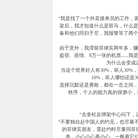
“我是找了一个外卖接单员的工作，
架后，我才知道什么是双马，什么
备和他们同归于尽，我报警等了两
由于意外，我滞留菲律宾两年多，赚
盗窃、疫情、8万一张的机票.....
为什么会变成
当这个世界好人有30%，坏人30%
10%，坏人哪怕还是30
选择沉默还是勇敢，都在一念之间
秩序，个人的能力真的很渺小，
“去奎松反绑架中心问下，
“不要独自赴中国人的约见，也尽量
的菲律宾朋友，需赴约时尽量同菲
兽，小心小心再小心。一般看它