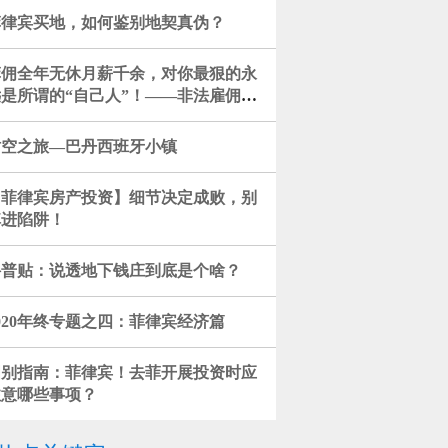
菲律宾买地，如何鉴别地契真伪？
菲佣全年无休月薪千余，对你最狠的永
远是所谓的“自己人”！——非法雇佣同
的新加坡菲籍女雇主被罚4.3万
时空之旅—巴丹西班牙小镇
【菲律宾房产投资】细节决定成败，别
掉进陷阱！
科普贴：说透地下钱庄到底是个啥？
020年终专题之四：菲律宾经济篇
国别指南：菲律宾！去菲开展投资时应
注意哪些事项？