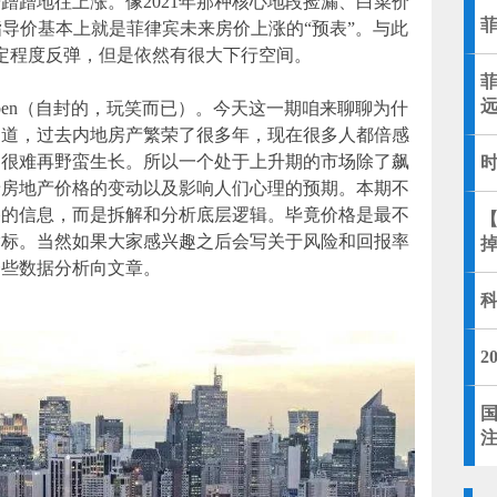
蹭蹭地往上涨。像2021年那种核心地段捡漏、白菜价
导价基本上就是菲律宾未来房价上涨的“预表”。与此
定程度反弹，但是依然有很大下行空间。
eben（自封的，玩笑而已）。今天这一期咱来聊聊为什
乡
知道，过去内地房产繁荣了很多年，现在很多人都倍感
是很难再野蛮生长。所以一个处于上升期的市场除了飙
着房地产价格的变动以及影响人们心理的预期。本期不
格的信息，而是拆解和分析底层逻辑。毕竟价格是最不
指标。当然如果大家感兴趣之后会写关于风险和回报率
一些数据分析向文章。
2