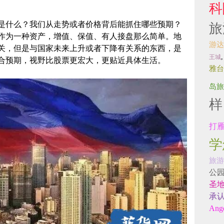
科
是什么？我们从走势或者价格背后能抓住哪些预期？
旅
作为一种资产，增值、保值、有人接盘那么简单。地
游达
关，但是与国家未来上升或者下降有关系的东西，是
王城
合预期，视野比股票更宏大，更贴近具体生活。
雅台
岛旅
样
打
学
旅游
公
圣
承
Ange