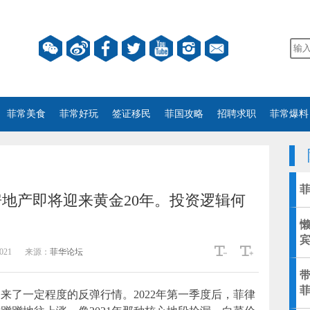
菲常美食
菲常好玩
签证移民
菲国攻略
招聘求职
菲常爆料
地产即将迎来黄金20年。投资逻辑何
宾
021
来源：
菲华论坛
带
来了一定程度的反弹行情。2022年第一季度后，菲律