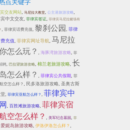
热点关键字
宾交友网站
,
,
公主港旅游攻略
,
马尼拉大教堂
律宾中文交友
,
菲律宾签证
,
菲律宾马尼拉赌场有
黎刹公园
菲律
,
菲律宾话费充值
,
,
？
马尼拉
话费充值
菲律宾网址导航
,
,
你怎么玩？
海豚湾旅游攻略
,
,
菲
长
棉兰老旅游攻略
招聘
,
巴拉望旅游攻略
,
,
岛怎么样？
菲律宾公共假期
,
,
菲
民多洛旅游攻略
圣奥古斯
航空怎么样？
,
,
菲律宾中
教堂
,
菲律宾亚航怎么样？
,
网
菲律宾宿
百胜滩旅游攻略
,
,
航空怎么样？
,
美军纪念墓园
,
菲
爱妮岛旅游攻略
伊洛伊洛怎么样？
,
,
,