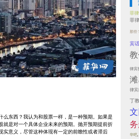
菲律
菲
那些
宾
教
律宾
滩
律宾
丁
文
什么东西？我认为和股票一样，是一种预期。如果是
务
股就是对一个具体企业未来的预期。抛开预期提前折
现实意义，尽管这种体现有一定的前瞻性或者滞后
华吧