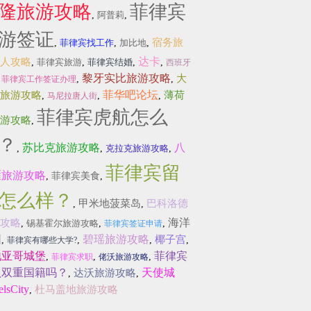
隆旅游攻略
菲律宾
,
阿普莉
,
游签证
宿务旅
,
菲律宾找工作
,
加比地
,
达卡
人攻略
,
菲律宾旅游
,
菲律宾结婚
,
,
西班牙
黎牙实比旅游攻略
大
,
,
,
菲律宾工作签证办理
菲华吧论坛
旅游攻略
薄荷
,
,
,
马尼拉唐人街
菲律宾虎航怎么
游攻略
,
？
苏比克旅游攻略
八
,
,
克拉克旅游攻略
,
菲律宾留
雁旅游攻略
,
菲律宾美食
,
怎么样？
甲米地菠菜岛
巴科洛德
,
,
海洋
攻略
,
锡基霍尔旅游攻略
,
,
菲律宾签证申请
园
碧瑶旅游攻略
椰子宫
,
,
,
,
菲律宾有哪些大学?
地亚哥城堡
菲律宾
,
,
,
菲律宾求职
佬沃旅游攻略
认双重国籍吗？
天使城
达沃旅游攻略
,
,
lsCity
杜马盖地旅游攻略
,