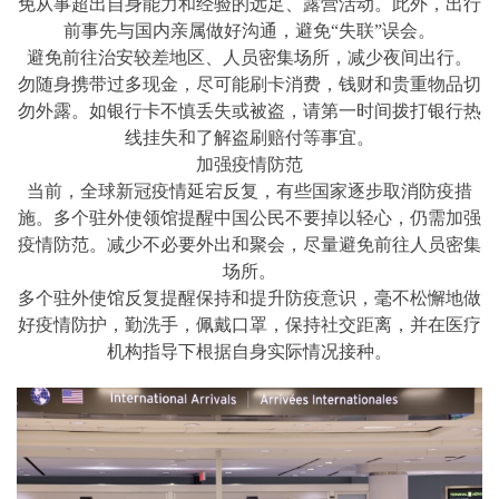
免从事超出自身能力和经验的远足、露营活动。此外，出行
前事先与国内亲属做好沟通，避免“失联”误会。
避免前往治安较差地区、人员密集场所，减少夜间出行。
勿随身携带过多现金，尽可能刷卡消费，钱财和贵重物品切
勿外露。如银行卡不慎丢失或被盗，请第一时间拨打银行热
线挂失和了解盗刷赔付等事宜。
加强疫情防范
当前，全球新冠疫情延宕反复，有些国家逐步取消防疫措
施。多个驻外使领馆提醒中国公民不要掉以轻心，仍需加强
疫情防范。减少不必要外出和聚会，尽量避免前往人员密集
场所。
多个驻外使馆反复提醒保持和提升防疫意识，毫不松懈地做
好疫情防护，勤洗手，佩戴口罩，保持社交距离，并在医疗
机构指导下根据自身实际情况接种。