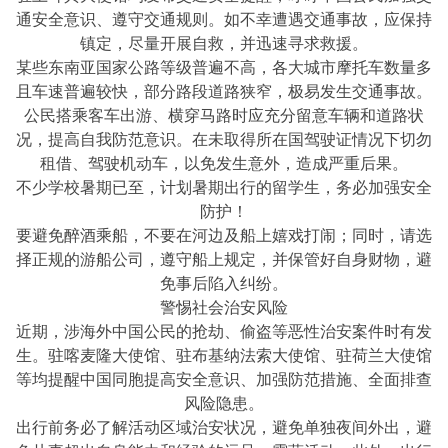
通安全意识、遵守交通规则。如不幸遭遇交通事故，应保持
镇定，尽量开展自救，并迅速寻求救援。
某些东南亚国家公路等级普遍不高，各大城市摩托车数量多
且车速普遍较快，部分路段道路狭窄，极易发生交通事故。
公民搭乘客车出游、横穿马路时应充分留意车辆和道路状
况，提高自我防范意识。在未取得所在国驾驶证情况下切勿
租借、驾驶机动车，以免发生意外，造成严重后果。
不少学校暑期已至，计划暑期出行的留学生，务必加强安全
防护！
要避免醉酒乘船，不要在河边及船上嬉戏打闹；同时，请选
择正规的游船公司，遵守船上规定，并保管好自身财物，避
免事后陷入纠纷。
警惕社会治安风险
近期，涉海外中国公民的抢劫、偷盗等恶性治安案件时有发
生。驻喀麦隆大使馆、驻布基纳法索大使馆、驻荷兰大使馆
等均提醒中国同胞提高安全意识、加强防范措施、全面排查
风险隐患。
出行前务必了解活动区域治安状况，避免单独夜间外出，避