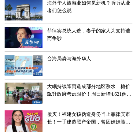
海外华人旅游业如何觅新机？听听从业
者们怎么说
菲律宾总统大选，妻子的家人为支持谁
而争吵
台海局势与海外华人
大岷持续降雨造成部分地区涨水！糖价
飙升政府考虑限价！周日新增4,621例新
冠阳性！
覆灭！福建女孩伪造身份当上菲律宾市
长！一手建造黑产帝国，曾因娃娃脸深
受喜爱