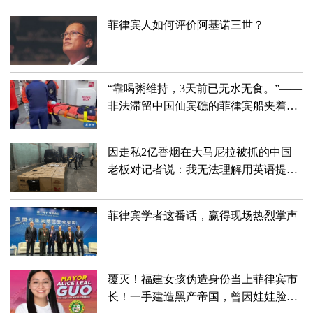
菲律宾人如何评价阿基诺三世？
“靠喝粥维持，3天前已无水无食。”——
非法滞留中国仙宾礁的菲律宾船夹着尾
巴狼狈滚蛋儿了！！！
因走私2亿香烟在大马尼拉被抓的中国
老板对记者说：我无法理解用英语提出
的许多问题
菲律宾学者这番话，赢得现场热烈掌声
覆灭！福建女孩伪造身份当上菲律宾市
长！一手建造黑产帝国，曾因娃娃脸深