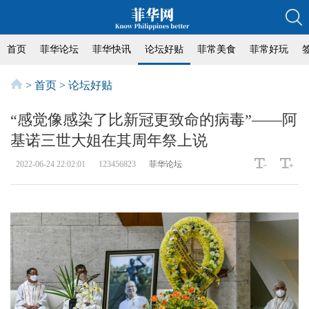
首页
菲华论坛
菲华快讯
论坛好贴
菲常美食
菲常好玩
>
首页
>
论坛好贴
“感觉像感染了比新冠更致命的病毒”——阿
基诺三世大姐在其周年祭上说
2022-06-24 22:02:01
123456823
菲华论坛