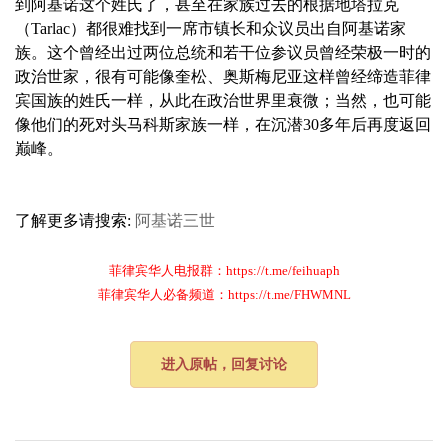
到阿基诺这个姓氏了，甚至在家族过去的根据地塔拉克
（Tarlac）都很难找到一席市镇长和众议员出自阿基诺家
族。这个曾经出过两位总统和若干位参议员曾经荣极一时的
政治世家，很有可能像奎松、奥斯梅尼亚这样曾经缔造菲律
宾国族的姓氏一样，从此在政治世界里衰微；当然，也可能
像他们的死对头马科斯家族一样，在沉潜30多年后再度返回
巅峰。
了解更多请搜索:
阿基诺三世
菲律宾华人电报群：https://t.me/feihuaph
菲律宾华人必备频道：https://t.me/FHWMNL
进入原帖，回复讨论