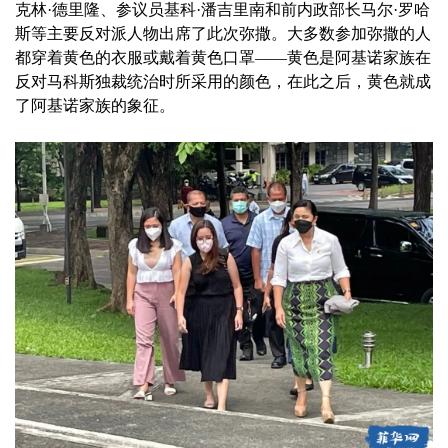
克林·德里隆、参议员基科·潘吉里南和前内政部长马尔·罗哈
斯等主要反对派人物出席了此次弥撒。大多数参加弥撒的人
都穿着黄色的衣服或戴着黄色口罩——黄色是阿基诺家族在
反对马科斯独裁统治时所采用的颜色，在此之后，黄色就成
了阿基诺家族的象征。