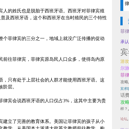
宾人的姓氏也是脱胎于西班牙语。西班牙对菲律宾殖
宾人普及西班牙语，这个和西班牙在当时殖民的三个特性
菲
整个菲律宾的三分之一，地域上就没广泛传播的促动
承认
宾
民前往菲律宾，菲律宾原岛民人口众多，使得岛内原
游攻
尔
菲
语，只有处于上层社会的人群才能使用西班牙语。这
攻略
族阶层。
宾求
话
菲律宾会说西班牙语的人口仅占3%，这其中主要为贵
攻
样？
论坛
宾建立了完善的教育体系。美国让菲律宾的孩子从小
文教学。从美国本土派遣大批英文教师前往教学，构