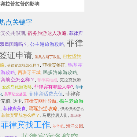
律宾拉普拉普的影响
热点关键字
律宾公共假期
宿务旅游达人攻略
菲律宾
,
,
菲律
公主港旅游攻略
双重国籍吗？
,
,
签证申请
巴拉望旅
,
,
圣奥古斯丁教堂
锡基霍
略
菲律宾签证
,
,
,
菲律宾虎航怎么样？
旅游攻略
民多洛旅游攻略
西班牙王城
,
,
,
律宾航空怎么样？
,
菲律宾结婚
,
克拉克旅游
菲律宾有哪些大学?
,
爱妮岛旅游攻略
,
,
菲律
菲律宾话费充值
菲律宾
,
,
,
职
美军纪念墓园
费充值
棉兰老旅游
达卡
菲律宾网址导航
,
,
,
略
碧瑶旅游攻略
菲律宾美食
,
,
,
伊洛伊洛怎么
,
菲律宾亚航怎么样？
,
马尼拉唐人街
,
菲华吧
菲律宾找工作
,
,
,
海洋公园
,
菲华吧