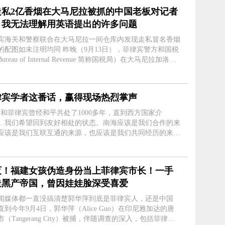
走私2亿香烟在大马尼拉被抓的中国老板对记者
：我无法理解用英语提出的许多问题
宾海关和警察联合在大马尼拉一间仓库内发现走私冒名香烟
的配图如未注明均同 昨晚（9月13日），菲律宾警方和国税
ureau of Internal Revenue 简称国税局）在大马尼拉加洛坎
雷斯·帕克（Grace Park West, Caloocan City）和奎松市巴
Balinga....
律宾学者这番话，赢得现场热烈掌声
国和菲律宾曾经和平共处了1000多年，直到西方国家介
…我们希望回到友好相处的状态。南海应该是我们合作的来
应该是我们互联互通的来源，也应该是我们共同经历的来
在第十一
京香山论坛“东盟与亚太地区安全....
灭！福建女孩伪造身份当上菲律宾市长！一手
造黑产帝国，曾因娃娃脸深受喜爱
闻媒体都一直没搞清楚郭华萍到底是菲律宾人，还是中国
直到今年9月4日，郭华萍（Alice Guo）在印尼雅加达的唐
（Tangerang City）被捕，伴随调查的深入，包括菲律宾