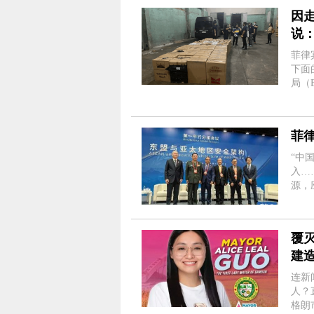
因
说
菲律
下面
局（B
市西格
林加萨（
菲
“中
入…
源，
源。” 13日下午，菲律宾国家安全研究学会主席罗万伟
届北
覆
建
连新
人？
格朗市