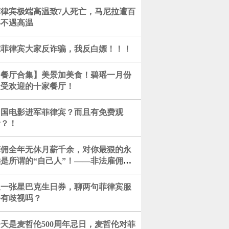
菲律宾极端高温致7人死亡，马尼拉遭百
年不遇高温
在菲律宾大家反诈骗，我反白嫖！！！
【餐厅合集】美景加美食！碧瑶一月份
最受欢迎的十家餐厅！
中国电影进军菲律宾？而且有免费观
看？！
菲佣全年无休月薪千余，对你最狠的永
远是所谓的“自己人”！——非法雇佣同
的新加坡菲籍女雇主被罚4.3万
从一张星巴克生日券，聊两句菲律宾服
务有歧视吗？
天是麦哲伦500周年忌日，麦哲伦对菲