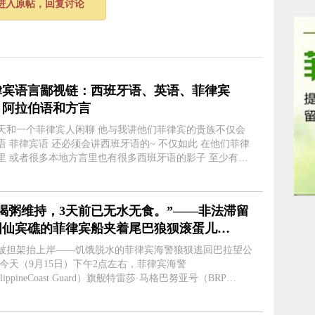
进入原帖，回复讨论
律宾语言鄙视链：西班牙语、英语、菲律宾
、阿拉伯语和方言
天和一个菲律宾人闲聊 他与我讲他们菲律宾的贵族不仅会
语 菲律宾语 还必须会讲西班牙语的~ 不仅如此 在他们菲律
里 或者很多本地方言里也有很多西班牙语的影子 至少有
00个日用词汇是衍生于西班牙语 至于英语只能算当今受过良
育的菲律宾人说的 至于最底....
靠喝粥维持，3天前已无水无食。”——非法滞留
国仙宾礁的菲律宾船夹着尾巴狼狈滚蛋儿
！！！
被担架抬上岸——饥饿脱水的菲律宾海警狼狈逃回巴拉望公
 今天（9月15日）下午2点左右，菲律宾海警
ilippineCoast Guard）旗舰特雷莎·马格巴努亚号（BRP
esa Magbanua）自仙宾礁返回其母港巴拉望公主港(Puerto
ncesa,Palawan)。因为，此前被中方船....