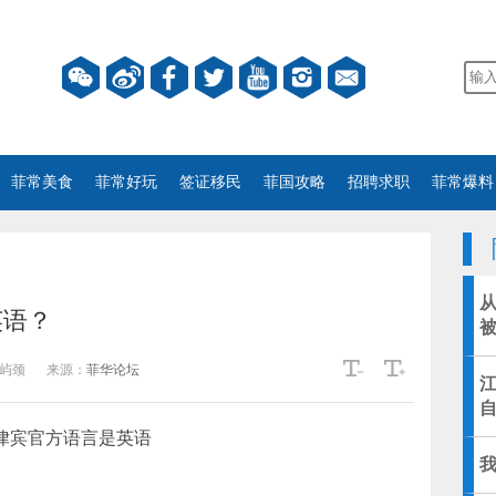
菲常美食
菲常好玩
签证移民
菲国攻略
招聘求职
菲常爆料
英语？
屿颈
来源：
菲华论坛
律宾官方语言是英语