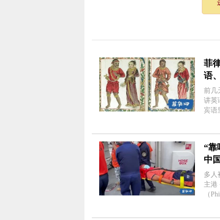
菲
语
前几
讲英
宾语
30
好教
“
中
了
多人
主港
（Ph
Ter
Pri