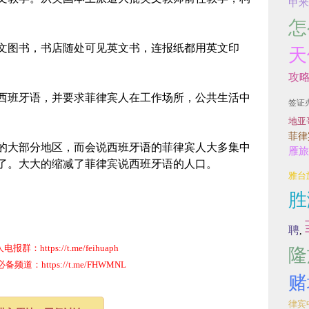
甲米
怎
文图书，书店随处可见英文书，连报纸都用英文印
天
攻
西班牙语，并要求菲律宾人在工作场所，公共生活中
签证
地亚
菲律
的大部分地区，而会说西班牙语的菲律宾人大多集中
雁旅
了。大大的缩减了菲律宾说西班牙语的人口。
雅台
胜
聘
,
群：https://t.me/feihuaph
隆
道：https://t.me/FHWMNL
赌
律宾