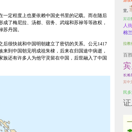
游攻
堂
,
在一定程度上也要依赖中国史书里的记载。而在随后
宾话
形成了梅尼拉、汤都、宿务、武端和苏禄等等政权，
人
禄苏丹国。
棉
拉教
，之后很快就和中国明朝建立了密切的关系。公元1417
族来到中国朝见明成祖朱棣，后来在归国途中病逝，
百
家族还有许多人为他守灵留在中国，后世融入了中国
宾
长滩
宾中
民多
证