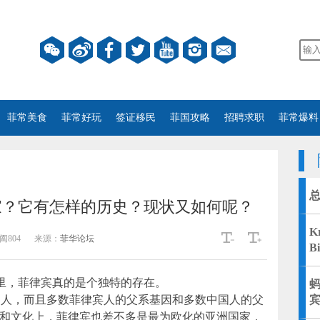
菲常美食
菲常好玩
签证移民
菲国攻略
招聘求职
菲常爆料
家？它有怎样的历史？现状又如何呢？
K
阖804
来源：
菲华论坛
B
里，菲律宾真的是个独特的存在。
洲人，而且多数菲律宾人的父系基因和多数中国人的父
仰和文化上，菲律宾也差不多是最为欧化的亚洲国家，