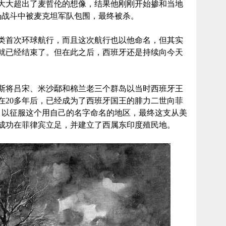
大大超出了麦哲伦的想像，结果他刚刚开始掺和当地
一场战斗中被麦克坦军队包围，最终被杀。
类首次环球航行，而且这次航行也以他命名，但其实
就已经结束了。但在此之后，西班牙还是持续向今天
波斯将吕宋、米沙鄢和棉兰老三个群岛以当时西班牙王
在20多年后，已经成为了西班牙国王的腓力二世向菲
队，以征服这个用自己的名字命名的地区，最终这支从美
年成功在菲律宾立足，并建立了西属东印度殖民地。