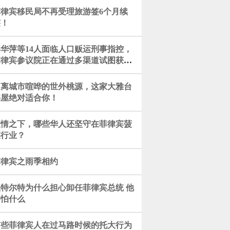
菲律宾移民局不再受理旅游签6个月续
签！
郭华萍等14人面临人口贩运刑事指控，
菲律宾参议院正在通过多渠道试图获取
相关中方身份数据库信息
逃离城市喧哗的世外桃源，这家大雅台
书屋绝对适合你！
疫情之下，哪些华人还坚守在菲律宾菠
菜行业？
菲律宾之雨季相约
杜特尔特为什么担心卸任菲律宾总统 他
害怕什么
有些菲律宾人在过马路时候的托大行为