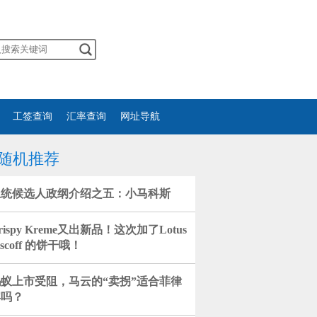
工签查询
汇率查询
网址导航
随机推荐
总统候选人政纲介绍之五：小马科斯
rispy Kreme又出新品！这次加了Lotus
iscoff 的饼干哦！
蚂蚁上市受阻，马云的“卖拐”适合菲律
宾吗？