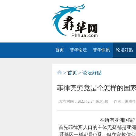
首页
菲华论坛
菲华快讯
论坛好贴
>
首页
>
论坛好贴
菲律宾究竟是个怎样的国
发布时间：
2022-12-24 16:04:10
作者：
纵横捭
在所有亚洲国家
首先菲律宾人口的主体无疑都是亚
系基因一样都是O系。但在宗教信