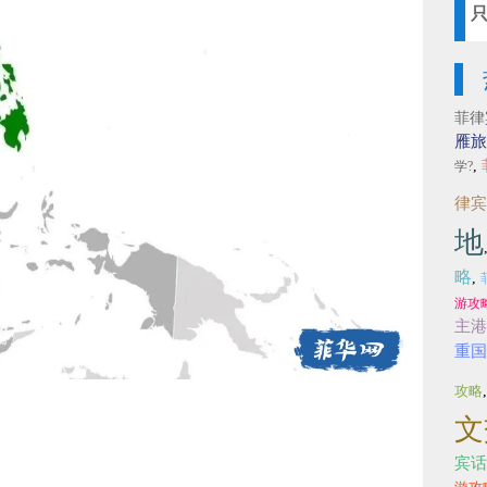
菲律
雁旅
,
学?
律宾
地
略
,
游攻
主港
重国
攻略
文
宾话