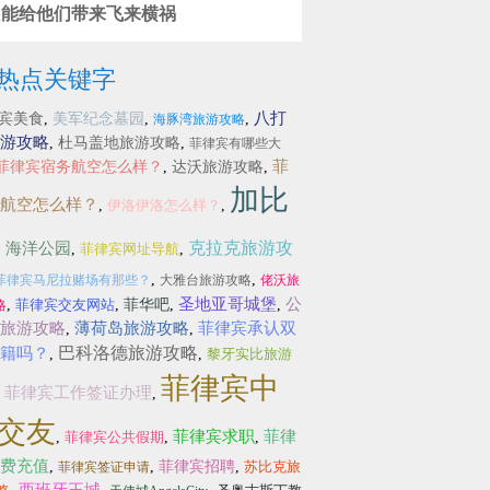
只能给他们带来飞来横祸
热点关键字
八打
宾美食
,
美军纪念墓园
,
,
海豚湾旅游攻略
游攻略
,
杜马盖地旅游攻略
,
菲律宾有哪些大
菲
菲律宾宿务航空怎么样？
,
达沃旅游攻略
,
加比
航空怎么样？
,
伊洛伊洛怎么样？
,
克拉克旅游攻
海洋公园
,
,
菲律宾网址导航
,
,
,
菲律宾马尼拉赌场有那些？
大雅台旅游攻略
佬沃旅
圣地亚哥城堡
公
,
菲律宾交友网站
,
菲华吧
,
,
略
旅游攻略
薄荷岛旅游攻略
菲律宾承认双
,
,
巴科洛德旅游攻略
籍吗？
,
,
黎牙实比旅游
菲律宾中
菲律宾工作签证办理
,
,
交友
菲律宾求职
菲律
,
菲律宾公共假期
,
,
费充值
,
,
菲律宾招聘
,
苏比克旅
菲律宾签证申请