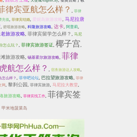
西班牙王城
略
,
,
,
圣奥古斯丁教
天使城AngelsCity
菲律宾亚航怎么样？
,
菲律
马尼拉唐
,
,
爱妮岛旅游攻略
,
费充值
菲律宾结婚
街
达卡
,
,
科隆旅游攻略
,
,
阿普莉
,
碧瑶旅游攻略
兰老旅游攻略
菲律宾留学怎么样？
,
,
马尼
椰子宫
菲律宾旅游签证
你怎么玩？
,
,
,
菲律
胜滩旅游攻略
,
锡基霍尔旅游攻略
,
虎航怎么样？
,
,
宿务旅游达人攻略
巴拉望旅游攻略
,
菲华吧论坛
,
,
岛怎么样？
菲律
黎刹公园
,
,
菲律宾旅游
,
马尼拉大教堂
,
文网
菲律宾签
洛旅游攻略
,
,
菲律宾找工作
,
甲米地菠菜岛