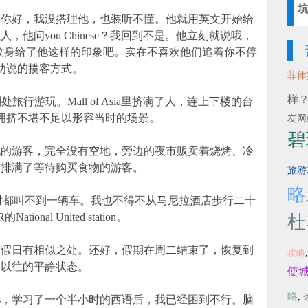
好你好，我没搭理他，也装听不懂。他就用英文开始给
他问you Chinese？我回到不是。他立刻就说哦，
上的泰语纹身给了他这样的印象吧。实在不喜欢他们追着你不停
劝说的揽客方式。
菲律
样
行游玩。Mall of Asia里挤满了人，连上下楼的台
拥挤不堪不足以形容当时的场景。
友网
碧
玩的游客，完全没有空地，旁边的夜市贩卖着烧烤、冷
前排满了等待购买食物的游客。
旅游
略
个小时都叫不到一辆车。我也不得不从马尼拉酒店步行二十
ational United station。
杜
节假日有相似之处。还好，假期在周二结束了，恢复到
攻略
了以往的平静状态。
使城A
略
,
ntes，学习了一个半小时的西语后，我已经困到不行。脑