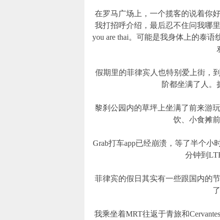
在罗马广场上，一个揽客的说着你
我打招呼介绍，最后忍不住问我哪里人，
you are thai。可能是我身体
假期里的菲律宾人也特别爱上街，到处旅
阶都坐满了人。
黎刹公园内的草坪上坐满了前来游
饮、小食摊
Grab打车app已经崩溃，等了半
分钟到LTR的N
菲律宾的假日其实有一些跟国内的
我乘坐着MRT往返于青旅和Cerva