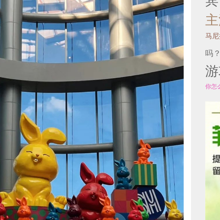
宾
主
马尼
吗
游
你怎