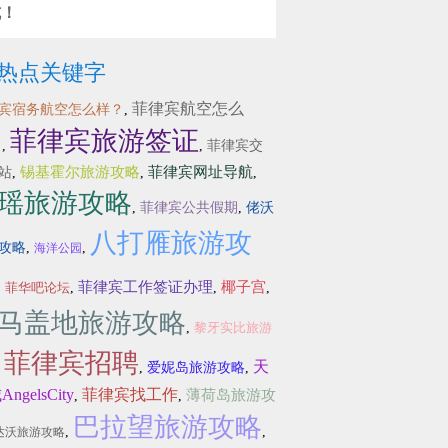
坑！
热点关键字
菲律宾航空怎么
宾宿务航空怎么样？
,
菲律宾旅游签证
？
,
,
菲律宾交
锡基霍尔旅游攻略
菲律宾网址导航
站
,
,
,
瑶旅游攻略
,
菲律宾公共假期
,
佬沃
八打雁旅游攻
攻略
,
,
海洋公园
菲律宾工作签证办理
椰子宫
,
菲华吧论坛
,
,
,
马盖地旅游攻略
,
黎牙实比旅游
菲律宾招聘
天
,
,
爱妮岛旅游攻略
,
ngelsCity
菲律宾找工作
薄荷岛旅游攻
,
,
巴拉望旅游攻略
,
,
达沃旅游攻略