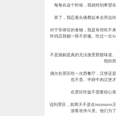
每每在这个时候，我就特别希望
算了，我忍着头痛爬起来去旁边
对于菲律宾的食物，我是有些吃不
炸鸡店我都一阵不舒服。吃过一次Jol
不是挑剔是真的无法接受那股味道
馆的
偶尔在景区吃一次西餐厅，汉堡还
也不贵。半磅牛肉汉堡才
在景区吃饭不需要担心
说到景区，前两天不是在intramu
游客坐挎斗里。他们为