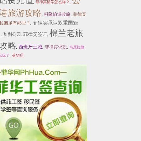
话费充值
公
,
,
菲律宾留学怎么样？
港旅游攻略
,
科隆旅游攻略
,
菲律宾
菲律宾承认双重国籍
拉赌场有那些？
,
棉兰老旅
？
菲律宾签证
,
黎刹公园
,
,
攻略
西班牙王城
,
,
菲律宾求职
,
马尼拉教
,
么玩？
菲华吧