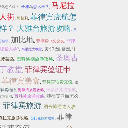
马尼拉
,
长滩岛怎么样？
,
伊洛怎么样？
人街
菲律宾虎航怎
,
阿普莉
,
样？
大雅台旅游攻略
,
,
圣
加比地
菲律
,
,
菲律宾中文交友
,
哥城堡
甲
哪些大学?
美军纪念墓园
,
,
,
马尼拉大教堂
圣奥古
地菠菜岛
巴科洛德旅游攻略
,
,
丁教堂
菲律宾签证申
,
菲律宾美食
菲律宾话费充值
,
,
,
达
民多洛旅游攻略
菲律宾结婚
,
海豚湾旅游攻略
,
,
菲律宾亚航怎么
百胜滩旅游攻略
,
,
宾中文网
菲律宾旅游
？
宿务旅游达人攻
,
,
菲律
克拉克旅游攻略
,
,
苏比克旅游攻略