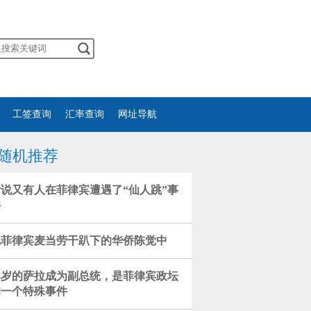
工签查询
汇率查询
网址导航
随机推荐
听说又有人在菲律宾遭遇了“仙人跳”事
件
把菲律宾麦当劳干趴下的华侨陈觉中
43岁的萨拉成为副总统，是菲律宾政坛
的一个特殊事件