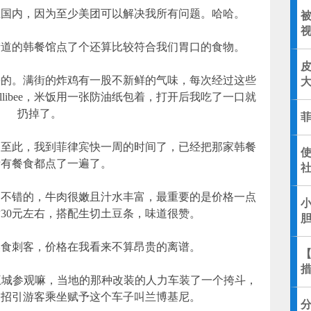
在国内，因为至少美团可以解决我所有问题。哈哈。
街道的韩餐馆点了个还算比较符合我们胃口的食物。
来的。满街的炸鸡有一股不新鲜的气味，每次经过这些
libee，米饭用一张防油纸包着，打开后我吃了一口就
适
扔掉了。
。至此，我到菲律宾快一周的时间了，已经把那家韩餐
所有餐食都点了一遍了。
是不错的，牛肉很嫩且汁水丰富，最重要的是价格一点
30元左右，搭配生切土豆条，味道很赞。
美食刺客，价格在我看来不算昂贵的离谱。
ros王城参观嘛，当地的那种改装的人力车装了一个挎斗，
了招引游客乘坐赋予这个车子叫兰博基尼。