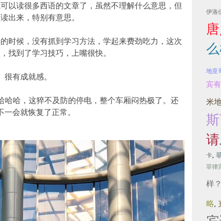
我可以读很多西语的文章了，虽然不理解什么意思，但
伊洛
以读出来，特别有意思。
唐
学的时候，没有抓到学习方法，学起来费劲吃力，这次
么
的，找到了学习技巧，上嘴很快。
地亚
很有成就感。
宾有
，哈哈哈，这猝不及防的停电，整个车厢闷热极了。还
米
不一会就恢复了正常。
斯
请
,
卡
菲律
样
略
,