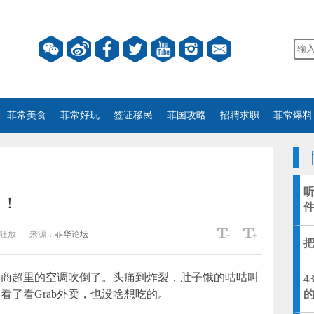
菲常美食
菲常好玩
签证移民
菲国攻略
招聘求职
菲常爆料
！！
狂放
来源：
菲华论坛
被商超里的空调吹倒了。头痛到炸裂，肚子饿的咕咕叫
看了看Grab外卖，也没啥想吃的。