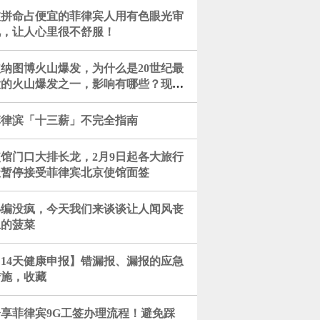
被拼命占便宜的菲律宾人用有色眼光审
视，让人心里很不舒服！
皮纳图博火山爆发，为什么是20世纪最
大的火山爆发之一，影响有哪些？现在
合徒步或者观光吗？打卡湛蓝火...
菲律滨「十三薪」不完全指南
使馆门口大排长龙，2月9日起各大旅行
社暂停接受菲律宾北京使馆面签
小编没疯，今天我们来谈谈让人闻风丧
胆的菠菜
【14天健康申报】错漏报、漏报的应急
措施，收藏
分享菲律宾9G工签办理流程！避免踩