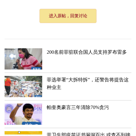
进入原帖，回复讨论
200名前菲驻联合国人员支持罗布雷多
菲选举署“大拆特拆”，还警告将提告这
种业主
帕奎奥豪言三年清除70%贪污
菲卫生部疫苗证书漏洞百出 或查不到接