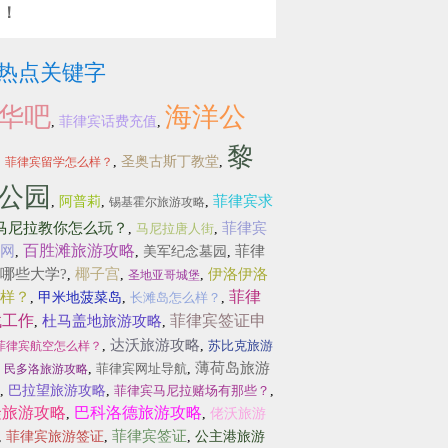
围！
热点关键字
华吧
海洋公
,
菲律宾话费充值
,
黎
,
,
圣奥古斯丁教堂
,
菲律宾留学怎么样？
公园
菲律宾求
,
阿普莉
,
,
锡基霍尔旅游攻略
马尼拉教你怎么玩？
菲律宾
,
马尼拉唐人街
,
百胜滩旅游攻略
网
菲律
,
,
美军纪念墓园
,
哪些大学?
椰子宫
伊洛伊洛
,
,
,
圣地亚哥城堡
菲律
样？
,
甲米地菠菜岛
,
长滩岛怎么样？
,
找工作
菲律宾签证申
杜马盖地旅游攻略
,
,
达沃旅游攻略
,
,
苏比克旅游
菲律宾航空怎么样？
薄荷岛旅游
,
,
菲律宾网址导航
,
民多洛旅游攻略
,
巴拉望旅游攻略
,
菲律宾马尼拉赌场有那些？
,
隆旅游攻略
巴科洛德旅游攻略
,
,
佬沃旅游
菲律宾签证
,
菲律宾旅游签证
,
,
公主港旅游