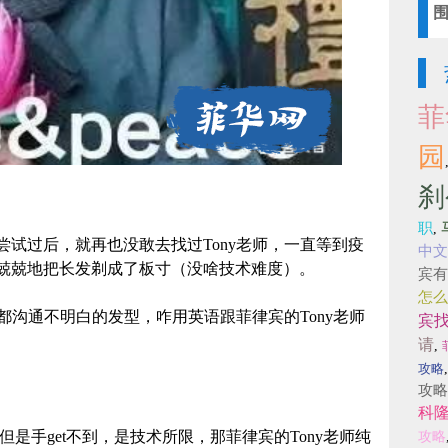
菲
园
刹
职
,
试过后，就再也没敢去找过Tony老师，一直等到疫
中文
兢兢地把长发剃成了板寸（没啥技术难度）。
宾有
怎么
师都沟通不明白的发型，咋用英语跟菲律宾的Tony老师
宾
请
,
攻略
攻略
科
到但是手get不到，是技术所限，那菲律宾的Tony老师纯
攻略