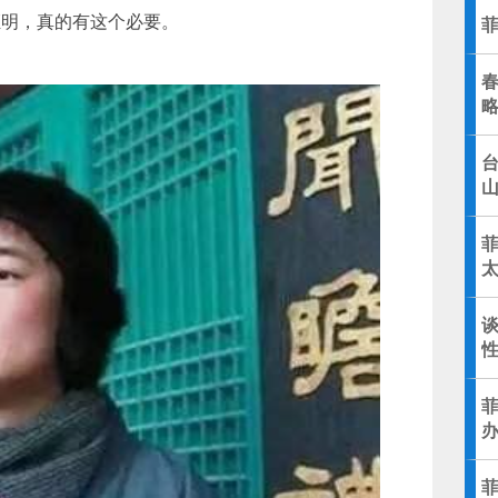
证明，真的有这个必要。
受
太
谈
性
菲