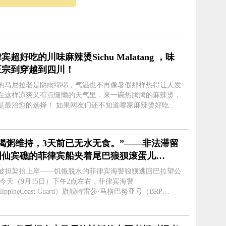
宾超好吃的川味麻辣烫Sichu Malatang ，味
正宗到穿越到四川！
的马尼拉老是阴雨绵绵，气温也不再像暑假那样热得让人发
在这样凉爽又有点慵懒的天气里，来一碗热腾腾的麻辣烫，
的选择！ 如果网友们还不知道哪家麻辣烫好吃，
试Sichu Malatang！Sichu Malatang 主打四川麻辣烫的餐
作非常简单。....
靠喝粥维持，3天前已无水无食。”——非法滞留
国仙宾礁的菲律宾船夹着尾巴狼狈滚蛋儿
！！！
被担架抬上岸——饥饿脱水的菲律宾海警狼狈逃回巴拉望公
 今天（9月15日）下午2点左右，菲律宾海警
ilippineCoast Guard）旗舰特雷莎·马格巴努亚号（BRP
esa Magbanua）自仙宾礁返回其母港巴拉望公主港(Puerto
ncesa,Palawan)。因为，此前被中方船....