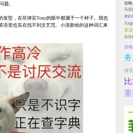
攻略
的问题。
马尼
律宾
发型，在菲律宾Tony的眼中都属于一个样子。我也
Ange
英语里也实在找不到文艺范、小清新啥的这种词汇来
签证
游攻
攻略
务
律
比
重