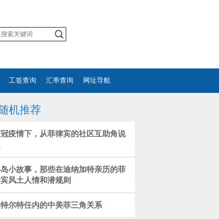
工签查询
汇率查询
网址导航
随机推荐
新冠疫情下，从菲律宾的社区互助角说
起
小岛小故事，那些在迪纳加特亲历的菲
律宾风土人情和潜规则
杜特尔特任内的中美菲三角关系