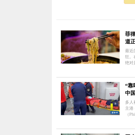
菲律
道
最近
狂。
绝对是最治愈
不妨试
馆，操
“
中
了
多人
主港
（Ph
Ter
Pri