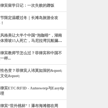
菲律宾留学日记：一次失败的蹭饭
春节限定温暖过冬｜长滩岛旅游全攻
略！
台风格美让大半个中国“泡咖啡”，湖南
山体滑坡15人死亡，马尼拉湾沉船漏油
控附近另有油轮倾覆，朝鲜和...
菲律宾教师节怎么过？菲律宾和中国不
一样...
性色变？菲律宾人讳莫如深的&quot;
文化&quot;
律宾ETC/RFID - Autosweep与Easytip
办理
菲律宾“世外桃林”！瀑布海滩都在周