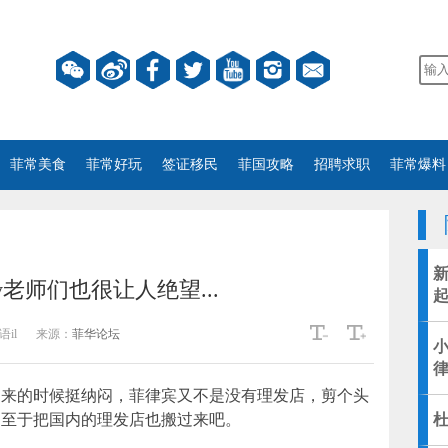
菲常美食
菲常好玩
签证移民
菲国攻略
招聘求职
菲常爆料
老师们也很让人绝望...
il
来源：
菲华论坛
刚来的时候挺纳闷，菲律宾又不是没有理发店，剪个头
不至于把国内的理发店也搬过来吧。