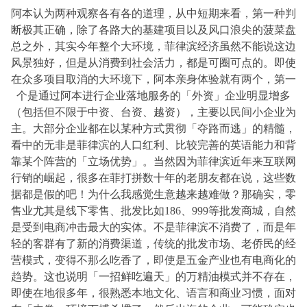
阿本认为两种观察各有各的道理，从中短期来看，第一种判
断极其正确，除了各路大的基建项目以及风口浪尖的菠菜盘
总之外，其实今年整个大环境，菲律滨经济虽然不能说这边
风景独好，但是从消费到社会活力，都是可圈可点的。即使
在众多项目取消的大环境下，阿本亲身体验就有两个，第一
个是通过阿本进行企业落地服务的「外资」企业明显增多
（包括但不限于中资、台资、越资），主要以民间小企业为
主。大部分企业都在以某种方式贯彻「夺路而逃」的精髓，
看中的无非是菲律滨的人口红利、比较完善的英语能力和背
靠某个阵营的「立场优势」。当然因为菲律滨近年来互联网
行销的崛起，很多在菲打拼数十年的老朋友都在说，这些数
据都是假的吧！为什么我感觉生意越来越难做？那确实，零
售业尤其是线下零售、批发比如186、999等批发商城，自然
是受到电商冲击最大的实体。不是菲律滨不消费了，而是年
轻的客群有了新的消费渠道，传统的批发市场、老侨民的经
营模式，变得不那么吃香了，即使是五金产业也有电商化的
趋势。这也说明「一招鲜吃遍天」的万精油模式并不存在，
即使在地很多年，很熟悉本地文化、语言和商业习惯，面对