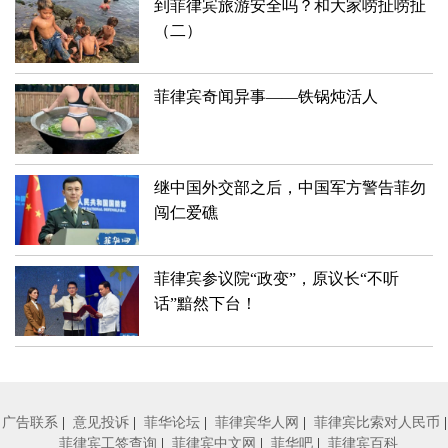
到菲律宾旅游安全吗？和大家唠扯唠扯
（二）
菲律宾奇闻异事——铁锅炖活人
继中国外交部之后，中国军方警告菲勿
闯仁爱礁
菲律宾参议院“政变”，原议长“不听
话”黯然下台！
广告联系
|
意见投诉
|
菲华论坛
|
菲律宾华人网
|
菲律宾比索对人民币
|
菲律宾工签查询
|
菲律宾中文网
|
菲华吧
|
菲律宾百科