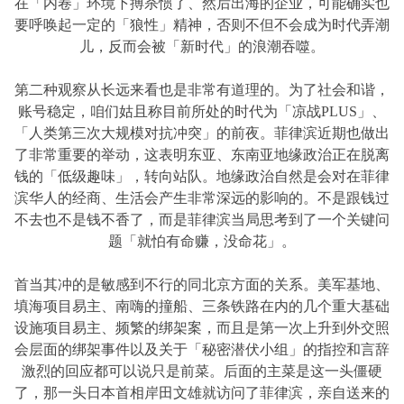
在「内卷」环境下搏杀惯了、然后出海的企业，可能确实也
要呼唤起一定的「狼性」精神，否则不但不会成为时代弄潮
儿，反而会被「新时代」的浪潮吞噬。
第二种观察从长远来看也是非常有道理的。为了社会和谐，
账号稳定，咱们姑且称目前所处的时代为「凉战PLUS」、
「人类第三次大规模对抗冲突」的前夜。菲律滨近期也做出
了非常重要的举动，这表明东亚、东南亚地缘政治正在脱离
钱的「低级趣味」，转向站队。地缘政治自然是会对在菲律
滨华人的经商、生活会产生非常深远的影响的。不是跟钱过
不去也不是钱不香了，而是菲律滨当局思考到了一个关键问
题「就怕有命赚，没命花」。
首当其冲的是敏感到不行的同北京方面的关系。美军基地、
填海项目易主、南嗨的撞船、三条铁路在内的几个重大基础
设施项目易主、频繁的绑架案，而且是第一次上升到外交照
会层面的绑架事件以及关于「秘密潜伏小组」的指控和言辞
激烈的回应都可以说只是前菜。后面的主菜是这一头僵硬
了，那一头日本首相岸田文雄就访问了菲律滨，亲自送来的