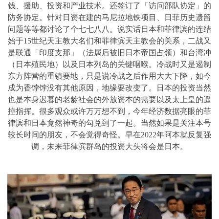
钱、援助、投资和产业技术。还签订了「访问部队协定」的
防务协定。针对日资在建的马尼拉地铁项目、日菲历史遗留
问题等等都讨论了个七七八八。说实话日本和菲律滨的连结
始于15世纪天主教大名们和菲律滨天主教会的关系，二战又
是联通「印度支那」（法属后被旧日本帝国占领）和台湾冲
（日本殖民地）以及日本列岛的关键咽喉。冷战时又是遏制
东方阵营的重镇要地，只是说冷战之后作用大大下降，如今
成为香饽饽没有其他原因，地缘要改变了。日本的投资当然
也是本身迟暮的老龄社会的外放资本的需要以及太上皇的遥
控指挥。很多观众或许万万想不到，今年经济数据亮眼的菲
律滨和日本竟然神奇的勾兑到了一起。当然如果是关注本号
较长时间的朋友，不会觉得奇怪。早在2022年阿本就反复强
调，未来菲律滨群岛的投资大头将会是日本。