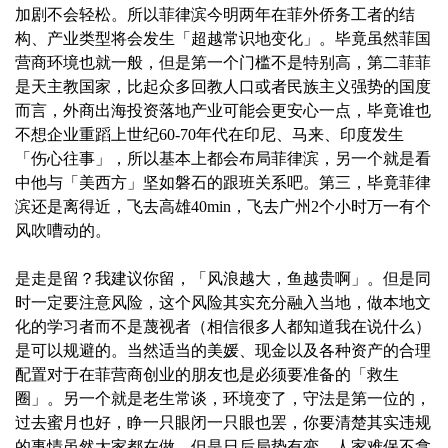
加剧不会轻松。所以菲律滨今明两年在菲外侨务工者的结
构、产业类型将会发生「超越常识地变化」。毕竟虽然菲国
营商环境也就一般，但是第一个门槛不是特别高，第二菲菲
是天主教国家，比起众多回教人口或者民族主义强势的国度
而言，外商出海投资落地产业可能会更安心一点，毕竟谁也
不想企业重蹈上世纪60-70年代在印尼、马来、印度发生
「伤心往事」，所以基本上都会布局菲律滨，另一个就是看
中他与「美西方」坚如磐石的跟班关系吧。第三，毕竟菲律
滨还是离得近，飞去高雄40min，飞去广州2个小时万一有个
风吹嘈动的。
是走是留？我建议你留，「风浪越大，鱼越贵啊」。但是同
时一定要注意风险，这个风险其实充分融入当地，做本地文
化的学习者而不是蔑视者（相信很多人都知道我在说什么）
是可以规避的。当然适当的美媛、现金以及各种资产的合理
配置对于在菲营商创业的朋友也是必须要准备的「救生
圈」。另一个就是老生常谈，环境变了，守法是第一位的，
过去蜜月也好，睁一只眼闭一只眼也罢，你要清楚其实违规
的事情虽然大家都在做，但是日后局势有变，人家难保不拿