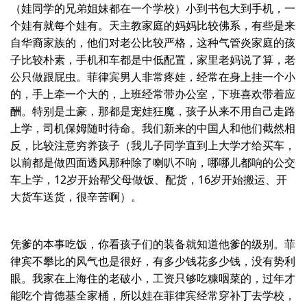
（娃同学的兄弟姐妹都在一个学校）小到书包大到手机，一
个娃有就每个娃有。天主教家庭的妈妈比较佛系，有些是来
自华裔家族的，他们对老公比较严格，这种气管炎家庭的孩
子比较朴素，手机和车都是中低配置，家里老妈说了算，老
公只做跟屁虫。菲律宾男人非常疼娃，经常在身上挂一个小
的，手上牵一个大的，上班经常带办公室，下班喜欢带着应
酬。特别是土豪，那都是宠娃狂魔，孩子从来不用自己走路
上学，司机保姆随时待命。我们新来的中国人和他们截然相
反，比较注意穷养孩子（我儿子同学直到上大学才给买车，
以前都是做四面透风那种除了喇叭不响，哪哪儿都响的公交
车上学，12岁开始帮父母做饭、配货，16岁开始搬运、开
大货车送货，很辛苦啊）。
凭爹的本事吃饭，你看孩子们的装备就知道他爹的级别。菲
律宾不攀比的风气也是很好，有多少钱花多少钱，没有势利
眼。我家在上海住的老破小，工资只够吃糠咽菜的，过年才
能吃个肯德基全家桶，所以娃在菲律宾经常穿补丁去学校，