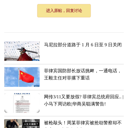
进入原帖，回复讨论
​马尼拉部分道路于 1 月 6 日至 9 日关闭
菲律宾国防部长放话挑衅，一通电话，
王毅主任对菲撂下重话
网传3/11又要放假? 菲律宾总统府回应.. |
小马下周访欧|华商吴聪满警告!
被枪敲头！周某菲律宾被抢劫警察却不