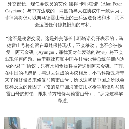
外交部长、现任参议员的艾伦·彼得·卡耶塔诺（Alan Peter
Cayetano）与中方达成的；两国领导人在协议中一致认为，
菲律宾将仅可以向马德雷山号上的士兵运送食物和水，而不
会运送任何修复旧船的材料。
“这不是秘密交易。这是外交部长卡耶塔诺公开表示的，马
德雷山号将会留在原处保持现状，不会移动，也不会被修
复，阿云金礁（Ayungin，菲律宾对仁爱礁的说法）将不会
出现任何问题。由于菲律宾和中国在杜特尔特总统任期内达
成的‘君子’协议，只有水和食物将被运送到阿云金礁。而现
在中国的抱怨是，与过去达成的协议相反，小马科斯政府带
来了维修设备来修复马德雷山号，所以这就是中国之所以会
这样反应的原因了（指的是中国海警使用水枪等加强对马德
雷山号的封锁，限制菲方维修马德雷山号）。”罗克这样解
释道。