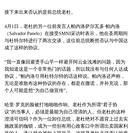
接下来出来否认的是前总统老杜。
4月1日，老杜的另一位前发言人帕内洛萨尔瓦多·帕内洛
（Salvador Panelo）在接受SMNI采访时表示，他在圣周期间
与杜特尔特进行了两次交谈，这位前总统断然否认与中国达
成了这样的协议。
“我一直像回避烫手山芋一样避开阿云金浅滩的问题，因为
我知道这是一个非常热门的话题，所以我没有与任何人达成
协议，”帕内洛引用杜特尔特的话这样说。帕内洛还声称，
无论是谁散布这种协议的存在，都是在撒谎，并补充说，那
个人可能是想“为自己做宣传”。
哈里·罗克的脸被打地啪啪作响。老杜作为所谓“君子协
议”的当事人，必须是最能为自己澄清的人。但老杜的这种
澄清可信吗？作为一位卸任总统，老杜绝对不愿背上过去实
施政策的枷锁，成为一些别有用心政客口中所谓出卖国家利