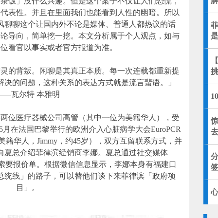
大茶饭」没什么兴趣。但是这个案子不仅让人们恐慌，
有代表性。并且在里面我们也能看到人性的幽暗。所以
风聊聊这个让国内外不论是媒体、普通人都热议的话
菲
舆论导向，简单挖一挖。本文分析属于个人观点，如与
是
各位看官以事实或者官方报道为准。
【
精灵的背叛。闲聊是其真正本质。每一次连载都重新提
解决的问题，这种关系的表达方式就是流言蜚语。」
——瓦尔特 本雅明
1
某两位医疗器械公司高管（其中一位为美籍华人），受
月在法国巴黎举行的欧洲介入心脏病学大会EuroPCR
籍华人，Jimmy，约45岁），双方互留联系方式，并
向夏总介绍菲律滨经销商李娜。夏总通过社交媒体
向其索要报价单。根据微信信息显示，李娜本身有福建口
总统线」的路子，可以替他们谈下来菲律滨「政府项
目」。