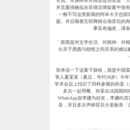
常高。本身阿本对绑票这些黑道「
并且案情确实在菲律滨绑架案中很
一般不写这类新闻的阿本今天也跟
题。并且顺着互联网舆论场背后的
事实有偏差，请
「新闻是对文学生活、对精神、对
出关于愚蠢与怨恨之间关系的难以
简单说一下这案子脉络，就是中国
害人夏某某（夏总，年约38岁）今年5
学术会议上结识了同样参展的孙某（美
多次一起用餐。孙某在法国期间
WhatsApp加李娜为好友，李娜
音，并且多次声称背后大老板有「