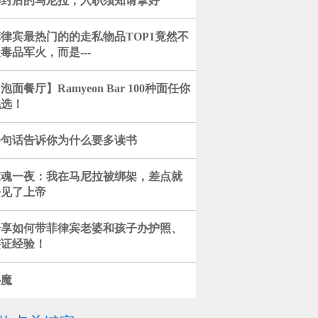
解封后的马尼拉，入职须知请拿好
律宾最热门的的走私物品TOP1竟然不
毒品军火，而是---
泡面餐厅】Ramyeon Bar 100种面任你
挑选！
0句话告诉你为什么要多读书
惊魂一夜：我在马尼拉被绑架，差点就
去见了上帝
分享如何带菲律宾老婆和孩子办护照、
签证经验！
心魔