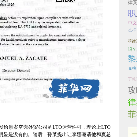
律
职
中文
么样
菲律
吗？
黎
克拉
丁教
攻
律
菲
发给涉案空壳外贸公司的LTO运营许可，理论上LTO
明显是没有的。随后，孙某提出让李娜邀请他和夏总