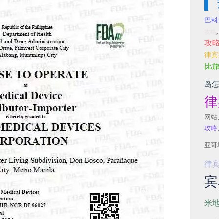
巴科
攻略
攻
律宾
比
岛怎
律
网站
攻略
亚哥
律
宾
米