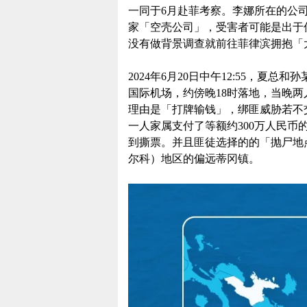
一同于6月赴菲考察。李娜所在的公
家「空壳公司」，受害者可能是出于
没有做背景调查就前往菲律滨拥抱「
2024年6月20日中午12:55，
国际机场，约傍晚18时落地，当晚两
理由是「打牌输钱」，绑匪威胁若不交
一人家属支付了等额约300万人民币
到撕票。并且匪徒选择的的「抛尸地点
尔科）地区的偏远蒂冈镇。