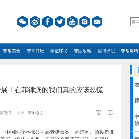
菲常美食
菲常好玩
签证移民
菲国攻略
招聘求职
菲常爆料
农
进展！在菲律滨的我们真的应该恐慌
鼠药沼
来源：
菲华论坛
于「中国医疗器械公司高管撕票案」的追问、热度都非