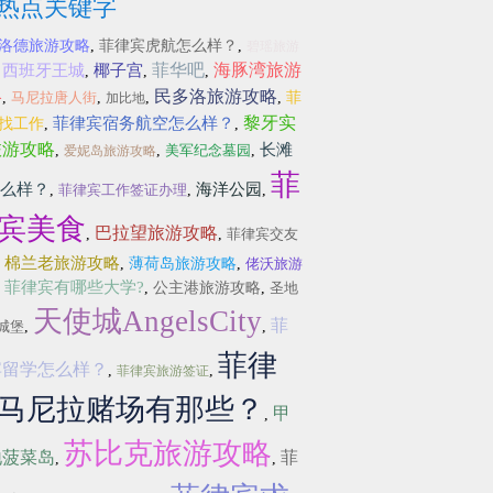
热点关键字
洛德旅游攻略
,
菲律宾虎航怎么样？
,
碧瑶旅游
菲华吧
海豚湾旅游
西班牙王城
椰子宫
,
,
,
,
略
民多洛旅游攻略
,
马尼拉唐人街
,
,
,
菲
加比地
黎牙实
菲律宾宿务航空怎么样？
找工作
,
,
旅游攻略
长滩
,
,
美军纪念墓园
,
爱妮岛旅游攻略
菲
么样？
海洋公园
,
菲律宾工作签证办理
,
,
宾美食
巴拉望旅游攻略
,
,
菲律宾交友
棉兰老旅游攻略
,
,
薄荷岛旅游攻略
,
佬沃旅游
菲律宾有哪些大学?
,
,
公主港旅游攻略
,
圣地
天使城AngelsCity
菲
城堡
,
,
菲律
宾留学怎么样？
,
,
菲律宾旅游签证
马尼拉赌场有那些？
甲
,
苏比克旅游攻略
地菠菜岛
菲
,
,