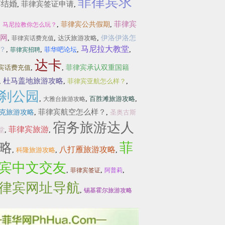
菲律宾求
宾结婚
菲律宾签证申请
,
,
菲律宾
,
,
菲律宾公共假期
,
马尼拉教你怎么玩？
网
,
,
达沃旅游攻略
,
伊洛伊洛怎
菲律宾话费充值
马尼拉大教堂
？
,
,
菲华吧论坛
,
,
菲律宾招聘
达卡
宾话费充值
,
,
菲律宾承认双重国籍
杜马盖地旅游攻略
,
,
菲律宾亚航怎么样？
,
刹公园
,
,
百胜滩旅游攻略
,
大雅台旅游攻略
菲律宾航空怎么样？
克旅游攻略
,
,
圣奥古斯
宿务旅游达人
菲律宾旅游
堂
,
,
略
菲
八打雁旅游攻略
,
科隆旅游攻略
,
,
宾中文交友
,
,
,
菲律宾签证
阿普莉
律宾网址导航
,
锡基霍尔旅游攻略