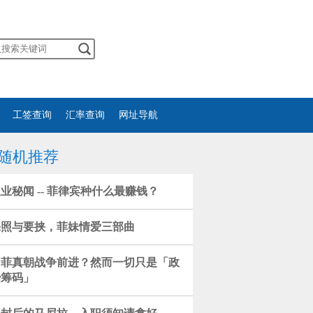
工签查询
汇率查询
网址导航
随机推荐
业秘闻 -- 菲律宾种什么最赚钱？
裸照与要挟，菲妹情爱三部曲
中菲真朝战争前进？然而一切只是「政
治筹码」