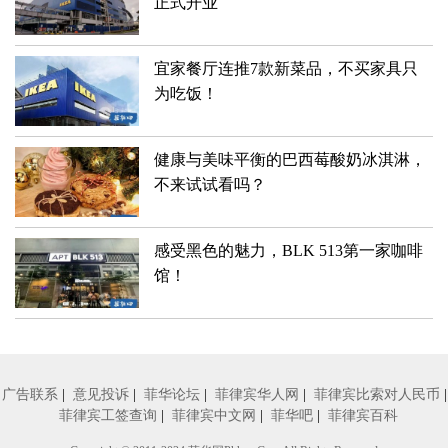
正式开业
宜家餐厅连推7款新菜品，不买家具只
为吃饭！
健康与美味平衡的巴西莓酸奶冰淇淋，
不来试试看吗？
感受黑色的魅力，BLK 513第一家咖啡
馆！
广告联系
|
意见投诉
|
菲华论坛
|
菲律宾华人网
|
菲律宾比索对人民币
|
菲律宾工签查询
|
菲律宾中文网
|
菲华吧
|
菲律宾百科