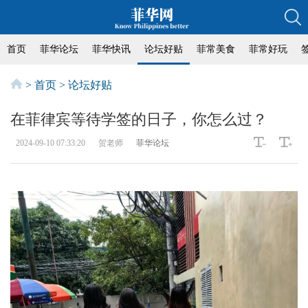
首页
菲华论坛
菲华快讯
论坛好贴
菲常美食
菲常好玩
>
首页
>
论坛好贴
在菲律宾等待学签的日子，你怎么过？
2024-09-10 07:33:20
贺老师
菲华论坛