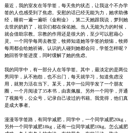
最近，我的室友在等学签，每天焦灼状态，让我这个不办学
签的人也感受到了焦虑。安慰的话已经无能为力，她求助佛
经，睡前一遍一遍听《金刚金》，第二天她跟我说，梦到她
去世的奶奶了，祖宗们都在保佑她。当人无能为力的时候，
就会借助宗教。宗教的作用还是很大的，至少可以慰藉心
灵。一个同学每周去教堂，牧师知道她等学签的烦恼，牧师
每周都会给她祈祷。认识的人碰到她都会问，学签怎样呢？
她回答学签进度，同时缓解了她的焦虑。
我的同学中，有一部分人在等学签。其中，最淡定的是两位
男同学，从不抱怨，也不出门，每天就学习，知道焦虑没
用，就努力活在当下。某天，其中一位同学发了一个朋友
圈，一个月阅读了35本书，由衷佩服。另外一个同学，开通
了视频号，公众号，记录自己读过的书籍。我觉得，他们真
是成大事者。
漫漫等学签路，有同学减肥，同学中，一个同学减肥20kg，
另外一个同学减肥18kg，还有一位同学减肥10kg。怎么减肥