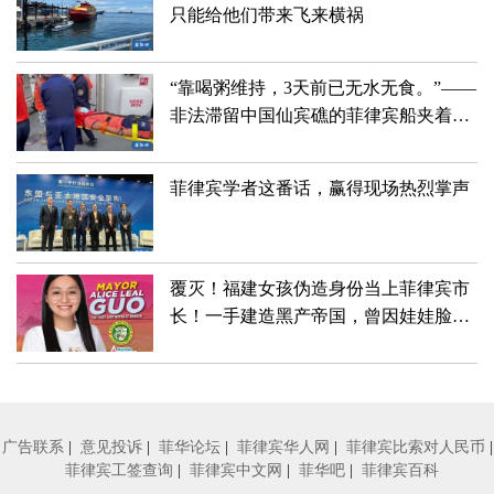
只能给他们带来飞来横祸
“靠喝粥维持，3天前已无水无食。”——
非法滞留中国仙宾礁的菲律宾船夹着尾
巴狼狈滚蛋儿了！！！
菲律宾学者这番话，赢得现场热烈掌声
覆灭！福建女孩伪造身份当上菲律宾市
长！一手建造黑产帝国，曾因娃娃脸深
受喜爱
广告联系
|
意见投诉
|
菲华论坛
|
菲律宾华人网
|
菲律宾比索对人民币
|
菲律宾工签查询
|
菲律宾中文网
|
菲华吧
|
菲律宾百科