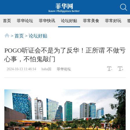
首页
菲华论坛
菲华快讯
论坛好贴
菲常美食
菲常好玩
>
首页
>
论坛好贴
POGO听证会不是为了反华！正所谓 不做亏
心事，不怕鬼敲门
2024-10-13 11:46:14
haha国
菲华论坛