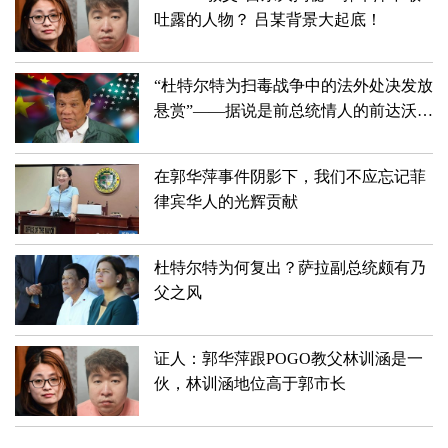
吐露的人物？ 吕某背景大起底！
“杜特尔特为扫毒战争中的法外处决发放
悬赏”——据说是前总统情人的前达沃高
级警察加尔玛泪流满面地这样说
在郭华萍事件阴影下，我们不应忘记菲
律宾华人的光辉贡献
杜特尔特为何复出？萨拉副总统颇有乃
父之风
证人：郭华萍跟POGO教父林训涵是一
伙，林训涵地位高于郭市长