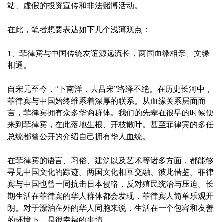
站、虚假的投资宣传和非法赌博活动。
在此，笔者想要表达如下几个浅薄观点：
1、菲律宾与中国传统友谊源远流长，两国血缘相亲、文缘
相通。
自宋元至今，“下南洋，去吕宋”络绎不绝。在历史长河中，
菲律宾与中国始终维系着深厚的联系。从血缘关系层面而
言，菲律宾拥有众多华裔群体。我们的先辈在很早的时候便
来到菲律宾，在此落地生根、开枝散叶。甚至菲律宾的多任
总统都曾公开的介绍自己拥有华人血统。
在菲律宾的语言、习俗、建筑以及艺术等诸多方面，都能够
寻见中国文化的踪迹。两国文化相互交融、彼此借鉴。菲律
宾与中国也曾一同抗击日本侵略，反对殖民统治与压迫。长
期生活在菲律宾的华人群体都会发现，菲律宾人简单乐观开
朗。对于漂泊在外的华人同胞来说，生活在一个包容和友善
的环境下，是很幸福的事情。