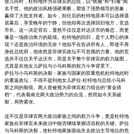
曾几何时，杜特地作为菲律宾的总统，以“铁腕”和“扫毒”闻
名于世。他的政治风格强硬果断，塑造了强势领导的形象，
赢得了大批支持者。如今，卸任后的杜特地原本可以选择退
居幕后，享受晚年的宁静，但他却再次选择回归地方，竞选
市长。这一决定背后，显然不仅仅是对达沃市的眷恋，而更
像是一场政治角力的延续。杜特地的回归，是个人野心的体
现？还是政治环境的无奈？他似乎在告诉所有人，即使不再
身处总统府，他依然是菲律宾政坛不可忽视的力量。他的竞
选并不仅仅关乎达沃市，而是关乎整个菲律宾的权力版图，
尤其是在他女儿萨拉与小马科斯的权力斗争背景下。
萨拉与小马科斯的决裂：家族与国家的双重危机杜特地此时
的重返政坛，不得不提到他女儿萨拉·杜特地与总统小马科
斯之间的裂痕。两人曾被视为菲律宾权力组合的“黄金搭
档”，代表着南北两大政治势力的合流，然而如今关系破
裂，局势紧张。
这不仅是菲律宾两大政治家族之间的权力斗争，更是杜特地
家族在菲律宾未来政治中能否继续掌握话语权的关键。萨拉
与马科斯的决裂，使杜特地家族面临失去政治主导地位的危