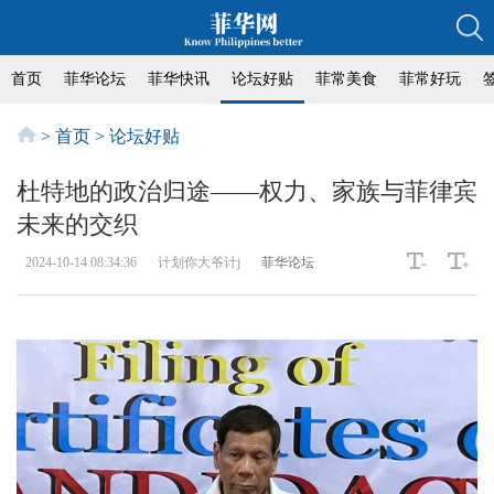
首页
菲华论坛
菲华快讯
论坛好贴
菲常美食
菲常好玩
>
首页
>
论坛好贴
杜特地的政治归途——权力、家族与菲律宾
未来的交织
2024-10-14 08:34:36
计划你大爷计j
菲华论坛