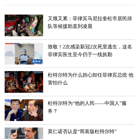
又饿又累：菲律宾马尼拉奎松市居民排
队等候援助直到凌晨
致敬！2次感染新冠2次死里逃生，这名
菲律宾医生至今仍于一线执勤
杜特尔特为什么担心卸任菲律宾总统 他
害怕什么
杜特尔特为“他的人民——中国人”服
务？
莫仁诺否认是“简装版杜特尔特”