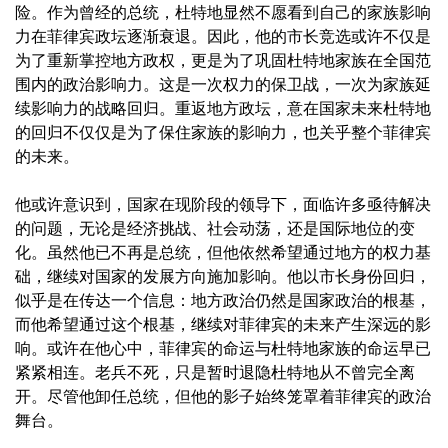
险。作为曾经的总统，杜特地显然不愿看到自己的家族影响
力在菲律宾政坛逐渐衰退。因此，他的市长竞选或许不仅是
为了重新掌控地方政权，更是为了巩固杜特地家族在全国范
围内的政治影响力。这是一次权力的保卫战，一次为家族延
续影响力的战略回归。重返地方政坛，意在国家未来杜特地
的回归不仅仅是为了保住家族的影响力，也关乎整个菲律宾
的未来。
他或许意识到，国家在现阶段的领导下，面临许多亟待解决
的问题，无论是经济挑战、社会动荡，还是国际地位的变
化。虽然他已不再是总统，但他依然希望通过地方的权力基
础，继续对国家的发展方向施加影响。他以市长身份回归，
似乎是在传达一个信息：地方政治仍然是国家政治的根基，
而他希望通过这个根基，继续对菲律宾的未来产生深远的影
响。或许在他心中，菲律宾的命运与杜特地家族的命运早已
紧紧相连。老兵不死，只是暂时退隐杜特地从不曾完全离
开。尽管他卸任总统，但他的影子始终笼罩着菲律宾的政治
舞台。