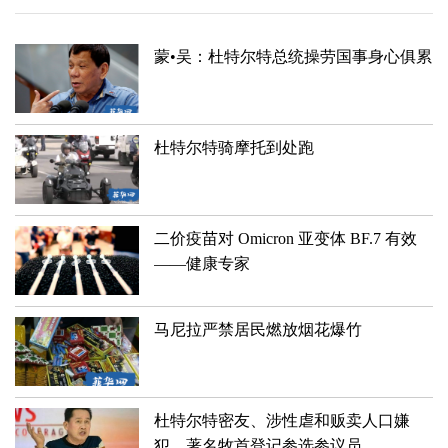
蒙•吴：杜特尔特总统操劳国事身心俱累
杜特尔特骑摩托到处跑
二价疫苗对 Omicron 亚变体 BF.7 有效
——健康专家
马尼拉严禁居民燃放烟花爆竹
杜特尔特密友、涉性虐和贩卖人口嫌
犯、著名牧首登记参选参议员