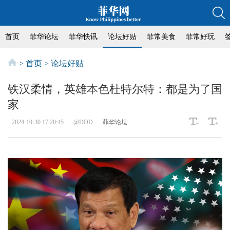
首页
菲华论坛
菲华快讯
论坛好贴
菲常美食
菲常好玩
>
首页
>
论坛好贴
铁汉柔情，英雄本色杜特尔特：都是为了国
家
2024-10-30 17:20:45
@DDD
菲华论坛