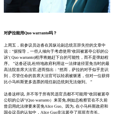
对萨拉能用Quo warranto吗？
上周五，前参议员达沓在其纵论副总统言辞失控的文章中
说：“据报导，一些人倾向于考虑使用‘收回被篡夺公职的公
诉’( Quo warranto)程序将她赶下台的可能性，而不是弹劾程
序。 ”达沓还说,杜特地政府利用这一法律途径罢免当时的最
高法院首席大法官,进而指出：“然而，萨拉的对手似乎意识
到，尽管任命的首席大法官可以轻易被驱逐，但对一位获得
比小马科斯更多选票的现任副总统则无法做到。 ”
达沓这样说, 并不等于所有民选官员都不可能用“收回被篡夺
公职的公诉”(Quo warranto）来罢免,例如总检察官在不久前
曾启用此法律要来罢免Alice Guo。因为, 在小马科斯政府和
国会议员的认知中，Alice Guo非法篡夺了班班市市长。