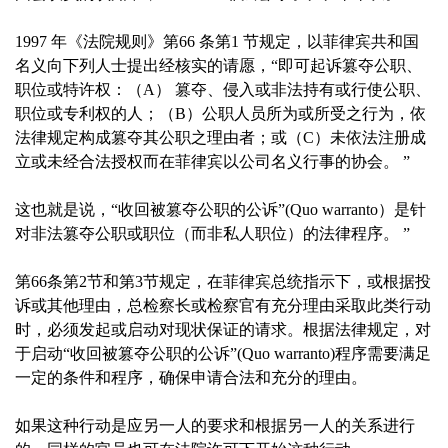
1997 年《法院规则》第66 条第1 节规定，以菲律宾共和国
名义向下列人士提出经核实的请愿，“即可起诉篡夺公职、
职位或特许权：（A） 篡夺、侵入或非法持有或行使公职、
职位或专利权的人；（B）公职人员所为或所受之行为，依
法律规定构成篡夺其公职之理由者；或（C）未依法注册成
立或未经合法授权而在菲律宾以公司名义行事的协会。 ”
这也就是说，“收回被篡夺公职的公诉”(Quo warranto）是针
对非法篡夺公职或职位（而非私人职位）的法律程序。 ”
第66条第2节和第3节规定，在菲律宾总统指示下，或根据投
诉或其他理由，总检察长或检察官有充分理由采取此类行动
时，必须发起或启动对现状保证的请求。根据法律规定，对
于启动“收回被篡夺公职的公诉”(Quo warranto)程序需要满足
一定的条件和程序，确保申请合法和充分的理由。
如果这种行动是应另一人的要求和根据另一人的关系进行