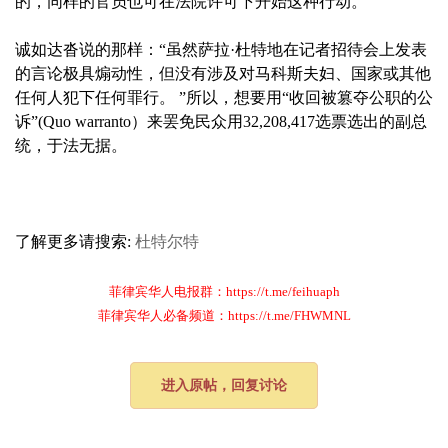
的，同样的官员也可在法院许可下开始这种行动。
诚如达沓说的那样：“虽然萨拉·杜特地在记者招待会上发表
的言论极具煽动性，但没有涉及对马科斯夫妇、国家或其他
任何人犯下任何罪行。 ”所以，想要用“收回被篡夺公职的公
诉”(Quo warranto）来罢免民众用32,208,417选票选出的副总
统，于法无据。
了解更多请搜索:
杜特尔特
菲律宾华人电报群：https://t.me/feihuaph
菲律宾华人必备频道：https://t.me/FHWMNL
进入原帖，回复讨论