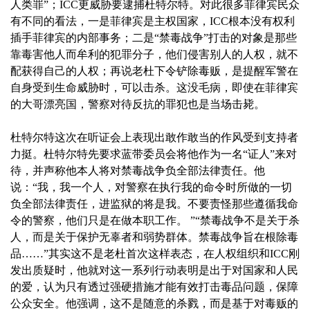
人类罪”；ICC更威胁要逮捕杜特尔特。对此很多菲律宾民众
有不同的看法，一是菲律宾是主权国家，ICC根本没有权利
插手菲律宾的内部事务；二是“禁毒战争”打击的对象是那些
靠毒害他人而牟利的犯罪分子，他们侵害别人的人权，就不
配获得自己的人权；再说老杜下令铲除毒贩，是提醒军警在
自身受到生命威胁时，可以击杀。这没毛病，即使在菲律宾
的大哥漂亮国，警察对待反抗的罪犯也是当场击毙。
杜特尔特这次在听证会上表现出敢作敢当的作风受到支持者
力挺。杜特尔特先要求蓝带委员会将他作为一名“证人”来对
待，并声称他本人将对禁毒战争负全部法律责任。他
说：“我，我一个人，对警察在执行我的命令时所做的一切
负全部法律责任，进监狱的将是我。不要责怪那些遵循我命
令的警察，他们只是在做本职工作。 ”“禁毒战争不是关于杀
人，而是关于保护无辜者和弱势群体。禁毒战争旨在根除毒
品……”其实这不是老杜首次这样表态，在人权组织和ICC刚
发出质疑时，他就对这一系列行动表明是出于对国家和人民
的爱，认为只有透过强硬措施才能有效打击毒品问题，保障
公众安全。他强调，这不是随意的杀戮，而是基于对毒贩的