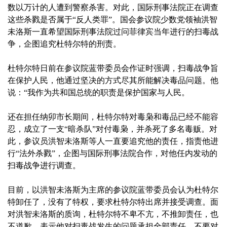
数以万计的人遭到警察杀害。对此，国际刑事法院正在调查
这些杀戮是否属于“反人类罪”。国会参议院少数党领袖洪智
未洛斯一直希望国际刑事法院过问菲律宾当年进行的扫毒战
争，企图追究杜特尔特的刑责。
杜特尔特日前在参议院蓝带委员会作证时强调，扫毒战争旨
在保护人民，他通过坚决的方式尽其所能解决毒品问题。他
说：“我作为共和国总统的职责是保护国家与人民。
还在担任纳卯市长期间，杜特尔特对毒枭和毒品已经不能容
忍，成立了一支“暗杀队”对付毒枭，并杀死了多名毒贩。对
此，参议员洪智未洛斯等人一直要追究他的责任，指责他进
行“法外杀戮”，企图与国际刑事法院合作，对他任内发动的
扫毒战争进行调查。
目前，以洪智未洛斯为主席的参议院蓝带委员会认为杜特尔
特卸任了，没有了特权，要求杜特尔特出席并接受调查。面
对洪智未洛斯的质询，杜特尔特不卑不亢，不推卸责任，也
不道歉，表示他对扫毒战发生的问题承担全部责任，不要对