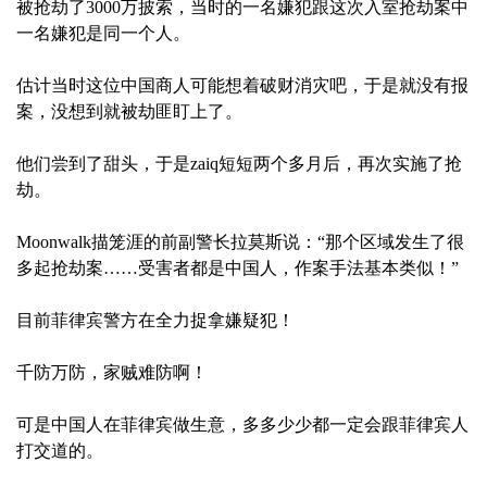
被抢劫了3000万披索，当时的一名嫌犯跟这次入室抢劫案中
一名嫌犯是同一个人。
估计当时这位中国商人可能想着破财消灾吧，于是就没有报
案，没想到就被劫匪盯上了。
他们尝到了甜头，于是zaiq短短两个多月后，再次实施了抢
劫。
Moonwalk描笼涯的前副警长拉莫斯说：“那个区域发生了很
多起抢劫案……受害者都是中国人，作案手法基本类似！”
目前菲律宾警方在全力捉拿嫌疑犯！
千防万防，家贼难防啊！
可是中国人在菲律宾做生意，多多少少都一定会跟菲律宾人
打交道的。