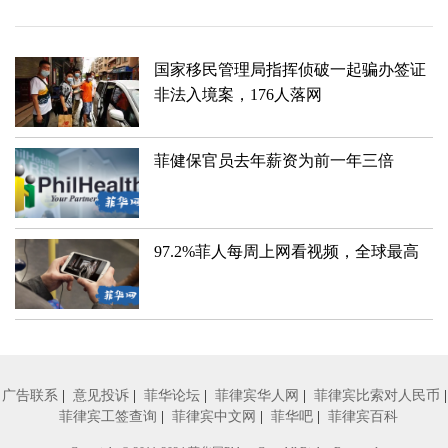
国家移民管理局指挥侦破一起骗办签证
非法入境案，176人落网
菲健保官员去年薪资为前一年三倍
97.2%菲人每周上网看视频，全球最高
广告联系
|
意见投诉
|
菲华论坛
|
菲律宾华人网
|
菲律宾比索对人民币
|
菲律宾工签查询
|
菲律宾中文网
|
菲华吧
|
菲律宾百科