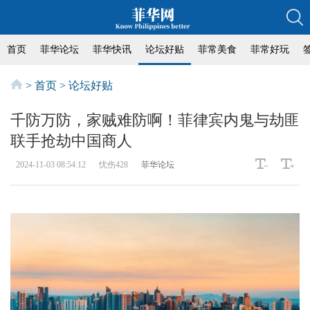
首页
菲华论坛
菲华快讯
论坛好贴
菲常美食
菲常好玩
>
首页
>
论坛好贴
千防万防，家贼难防啊！菲律宾内鬼与劫匪
联手抢劫中国商人
2024-11-03 08:54:12
忧伤428
菲华论坛