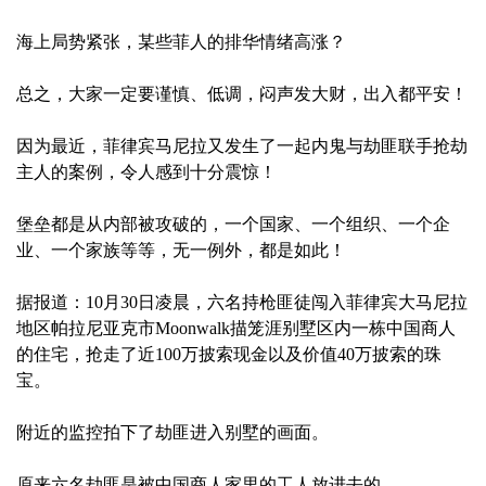
海上局势紧张，某些菲人的排华情绪高涨？
总之，大家一定要谨慎、低调，闷声发大财，出入都平安！
因为最近，菲律宾马尼拉又发生了一起内鬼与劫匪联手抢劫
主人的案例，令人感到十分震惊！
堡垒都是从内部被攻破的，一个国家、一个组织、一个企
业、一个家族等等，无一例外，都是如此！
据报道：10月30日凌晨，六名持枪匪徒闯入菲律宾大马尼拉
地区帕拉尼亚克市Moonwalk描笼涯别墅区内一栋中国商人
的住宅，抢走了近100万披索现金以及价值40万披索的珠
宝。
附近的监控拍下了劫匪进入别墅的画面。
原来六名劫匪是被中国商人家里的工人放进去的。