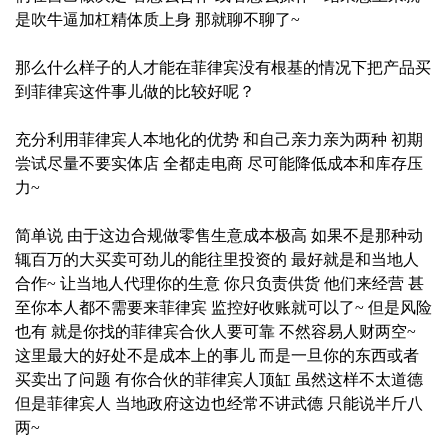
是吹牛逼加杠精体质上身 那就聊不聊了~
那么什么样子的人才能在菲律宾没有根基的情况下把产品买
到菲律宾这件事儿做的比较好呢？
充分利用菲律宾人本地化的优势 和自己亲力亲为两种 初期
尝试尽量不要实体店 全都走电商 尽可能降低成本和库存压
力~
简单说 由于这边合规做零售生意成本极高 如果不是那种动
辄百万的大买卖可劲儿的能往里投资的 最好就是和当地人
合作~ 让当地人代理你的生意 你只负责供货 他们来经营 甚
至你本人都不需要来菲律宾 监控好收账就可以了~ 但是风险
也有 就是你找的菲律宾合伙人要可靠 不然容易人财两空~
这里最大的好处不是成本上的事儿 而是一旦你的东西或者
买卖出了问题 有你合伙的菲律宾人顶缸 虽然这样不太道德
但是菲律宾人 当地政府这边也经常不讲武德 只能说半斤八
两~