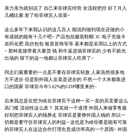
亲力亲为就别说了 自己来菲律宾经营 全流程把控 好了月入
几桶比索 差了给菲律宾人添菜~
这么多年下来我认识的这几百人 能说到做到现在还做的小
有成就的能有十几个吧~ 产品包括服装鞋帽 3C 电子充值卡
农药化肥 高仿包包 银质首饰等等 基本都是采用以上的方式
~ 那种直接带着大量货 钱 和牛逼进场菲律宾的 少有不赔光
出场的 留下的这一地都让菲律宾人吃席了~
同志们最重要的一点是不要在菲律宾轻敌 人家虽然很多地
方不进步 但是割外国人韭菜是进步的 不然一个大米都靠进
口的国家 菲律宾今年5.62%的GDP哪里来的~
后来我总是在想为啥在菲律宾干这种一买一卖的买卖要这么
高门槛 流动性这么差？ 其实就一个道理 外国人来做零售最
好别把菲律宾人的钱挣走 菲律宾是要挣外国人钱的 所以一
切都是要守住菲律宾人的利益~ 这也是为啥你要是能有可靠
的菲律宾人在这边合作打理生意成功率高的一个原因~ 外国