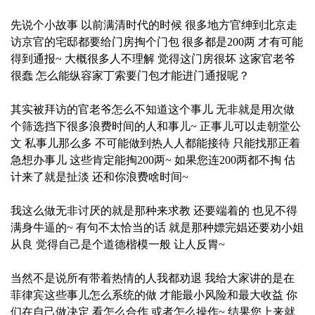
先说个小故事 以前满清时代的时候 很多地方官绅到北京走
访京官的宅邸都要给门房掏个门包 很多都是200两 才有可能
得到通报~ 大概很多人不理解 觉得这门房很坏 这家官老爷
很蠢 怎么能纵容家丁索要门包才能进门通报呢？
其实被拜访的官老爷怎么不知道这个事儿 无非就是用次做
个筛选挡下很多浪费时间的人和事儿~ 正事儿可以走朝堂公
文 私事儿那么多 不可能做到热人人都能接待 只能找那正着
急想办事儿 这些肯定能掏200两~ 如果您连200两都不掏 估
计来了就是扯淡 还和你浪费啥时间~
我这么做无非讨厌的就是那种来求教 还要端着的 也见不得
满身牛逼的~ 有句不太恰当的话 就是那种嫖完娼还要劝小姐
从良 觉得自己是个道德楷模一般 让人反胃~
当然不是说所有带着热情的人我都劝退 我给大家讲的是在
菲律宾这些事儿怎么系统的做 才能最小风险和最大收益 你
们在自己做决定 看怎么合作 或者怎么操作~ 结果您上来就