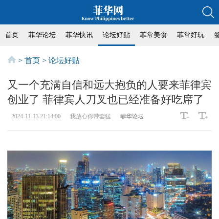
首页
菲华论坛
菲华快讯
论坛好贴
菲常美食
菲常好玩
>
首页
>
论坛好贴
又一个充满自信和远大抱负的人要来菲律宾
创业了 菲律宾人刀叉也已经准备好吃席了
2024-11-13 21:14:00
我放心你带套猛
菲华论坛