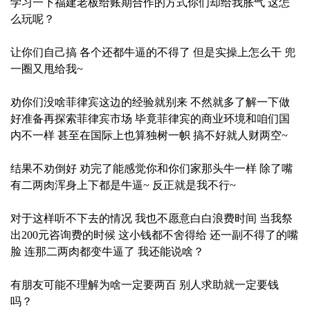
学习一下福建老板给账期合作的方式你们却给我胀气 这怎
么玩呢？
让你们自己搞 各个还都牛逼的不得了 但是实操上怎么干 兜
一圈又甩给我~
劝你们没啥菲律宾这边的经验就别来 不然就多了解一下做
好准备再探索菲律宾市场 毕竟菲律宾的商业环境和咱们国
内不一样 甚至在国际上也算独树一帜 搞不好就人财两空~
结果不劝倒好 劝完了能感觉你和你们家那头牛一样 除了嘴
有二两肉浑身上下都是牛逼~ 反正就是我不行~
对于这样听不下去的情况 我也不愿意白白浪费时间 当我祭
出200元咨询费的时候 这小钱都不舍得给 还一副不得了的嘴
脸 连那二两肉都变牛逼了 我还能说啥？
有朋友可能不理解为啥一定要两百 别人求助就一定要钱
吗？