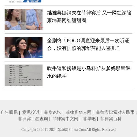
继雅典娜消失在菲律宾后 又一网红深陷
柬埔寨网红甜甜圈
全剧终！POGO调查迎来最后一次听证
会，没有护照的郭华萍能去哪儿？
吹牛逼和捞钱是小马科斯从爹妈那里继
承的绝学
广告联系
|
意见投诉
|
菲华论坛
|
菲律宾华人网
|
菲律宾比索对人民币
|
菲律宾工签查询
|
菲律宾中文网
|
菲华吧
|
菲律宾百科
Copyright © 2011-2024
菲华网
Phhua.Com All Rights Reserved