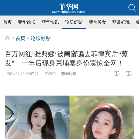
首页
菲华论坛
菲华快讯
论坛好贴
菲常美食
菲常好玩
>
首页
>
论坛好贴
百万网红‘雅典娜’被闺蜜骗去菲律宾后“蒸
发”，一年后现身柬埔寨身份震惊全网！
2024-11-22 08:07:21
XY890
菲华论坛