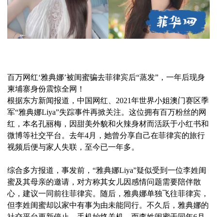
百万网红‘雅典娜’被闺蜜骗去菲律宾后“蒸发”，一年后现身
柬埔寨身份震惊全网！
根据东方新闻报道，中国网红、2021年世界小姐澳门赛区季
军“雅典娜Liya”失踪事件再掀关注。这位拥有百万粉丝的网
红，本名孔丽梅，因甜美外貌和火辣身材而活跃于小红书和
微博等社交平台。去年4月，她曾分享自己在菲律宾的旅行
视频后便与家人失联，至今已一年多。
综合多方报道，事发前，“雅典娜Liya”疑似受到一位李姓闺
蜜及其母亲的邀请，对方称其女儿因感情问题需要陪伴散
心，建议一同前往菲律宾。随后，雅典娜单独飞往菲律宾，
但李姓闺蜜却以家中有事为由未能同行。不久后，雅典娜的
社交平台更新停止，手机始终关机，而李姓闺蜜于同年6月